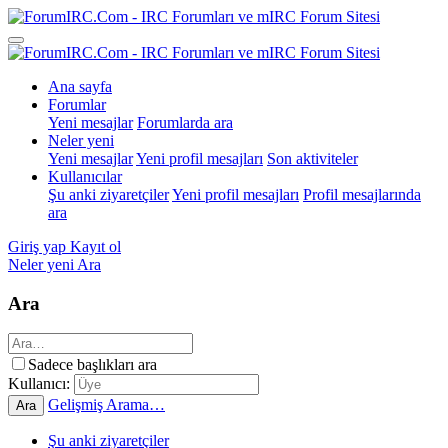
Ana sayfa
Forumlar
Yeni mesajlar
Forumlarda ara
Neler yeni
Yeni mesajlar
Yeni profil mesajları
Son aktiviteler
Kullanıcılar
Şu anki ziyaretçiler
Yeni profil mesajları
Profil mesajlarında
ara
Giriş yap
Kayıt ol
Neler yeni
Ara
Ara
Sadece başlıkları ara
Kullanıcı:
Gelişmiş Arama…
Ara
Şu anki ziyaretçiler