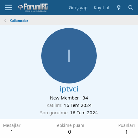
Giriş yap
Kayıt ol
Kullanıcılar
I
iptvci
New Member
·
34
Katılım
16 Tem 2024
Son görülme
16 Tem 2024
Mesajlar
Tepkime puanı
Puanları
1
0
1