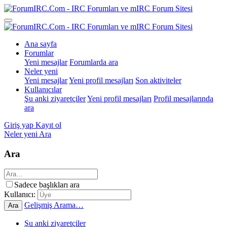
Ana sayfa
Forumlar
Yeni mesajlar
Forumlarda ara
Neler yeni
Yeni mesajlar
Yeni profil mesajları
Son aktiviteler
Kullanıcılar
Şu anki ziyaretçiler
Yeni profil mesajları
Profil mesajlarında
ara
Giriş yap
Kayıt ol
Neler yeni
Ara
Ara
Sadece başlıkları ara
Kullanıcı:
Gelişmiş Arama…
Ara
Şu anki ziyaretçiler