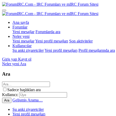
Ana sayfa
Forumlar
Yeni mesajlar
Forumlarda ara
Neler yeni
Yeni mesajlar
Yeni profil mesajları
Son aktiviteler
Kullanıcılar
Şu anki ziyaretçiler
Yeni profil mesajları
Profil mesajlarında ara
Giriş yap
Kayıt ol
Neler yeni
Ara
Ara
Sadece başlıkları ara
Kullanıcı:
Gelişmiş Arama…
Ara
Şu anki ziyaretçiler
Yeni profil mesajları