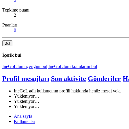
5
Tepkime puanı
2
Puanları
0
Bul
İçerik bul
IneGoL tüm içeriğini bul
IneGoL tüm konularını bul
Profil mesajları
Son aktivite
Gönderiler
H
IneGoL adlı kullanıcının profili hakkında henüz mesaj yok.
Yükleniyor…
Yükleniyor…
Yükleniyor…
Ana sayfa
Kullanıcılar