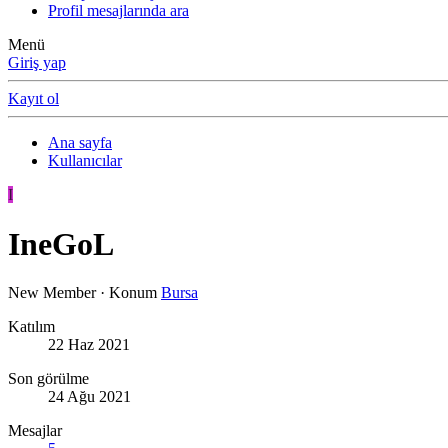
Profil mesajlarında ara
Menü
Giriş yap
Kayıt ol
Ana sayfa
Kullanıcılar
I
IneGoL
New Member
·
Konum
Bursa
Katılım
22 Haz 2021
Son görülme
24 Ağu 2021
Mesajlar