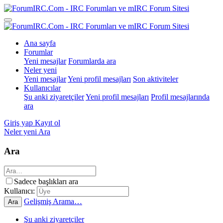
Ana sayfa
Forumlar
Yeni mesajlar
Forumlarda ara
Neler yeni
Yeni mesajlar
Yeni profil mesajları
Son aktiviteler
Kullanıcılar
Şu anki ziyaretçiler
Yeni profil mesajları
Profil mesajlarında
ara
Giriş yap
Kayıt ol
Neler yeni
Ara
Ara
Sadece başlıkları ara
Kullanıcı:
Gelişmiş Arama…
Ara
Şu anki ziyaretçiler