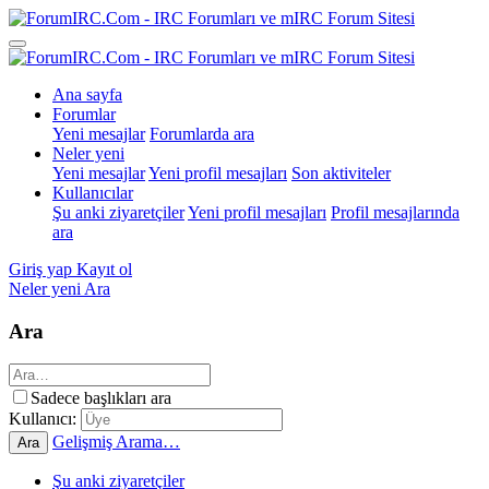
Ana sayfa
Forumlar
Yeni mesajlar
Forumlarda ara
Neler yeni
Yeni mesajlar
Yeni profil mesajları
Son aktiviteler
Kullanıcılar
Şu anki ziyaretçiler
Yeni profil mesajları
Profil mesajlarında
ara
Giriş yap
Kayıt ol
Neler yeni
Ara
Ara
Sadece başlıkları ara
Kullanıcı:
Gelişmiş Arama…
Ara
Şu anki ziyaretçiler