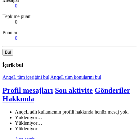
Mesajlar
0
Tepkime puanı
0
Puanları
0
Bul
İçerik bul
AnqeL tüm içeriğini bul
AnqeL tüm konularını bul
Profil mesajları
Son aktivite
Gönderiler
Hakkında
AnqeL adlı kullanıcının profili hakkında henüz mesaj yok.
Yükleniyor…
Yükleniyor…
Yükleniyor…