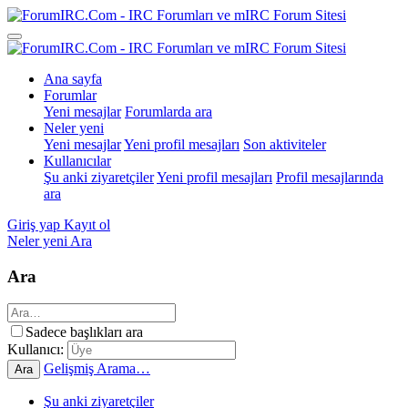
Ana sayfa
Forumlar
Yeni mesajlar
Forumlarda ara
Neler yeni
Yeni mesajlar
Yeni profil mesajları
Son aktiviteler
Kullanıcılar
Şu anki ziyaretçiler
Yeni profil mesajları
Profil mesajlarında
ara
Giriş yap
Kayıt ol
Neler yeni
Ara
Ara
Sadece başlıkları ara
Kullanıcı:
Gelişmiş Arama…
Ara
Şu anki ziyaretçiler