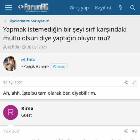
Giriş yap
Kayıt ol
Üyelerimize Soruyoruz!
Yapmak istemediğin bir şeyi sırf karşındaki
mutlu olsun diye yaptığın oluyor mu?
K
B
eLfida
30 Eyl 2021
o
a
n
ş
eLfida
b
l
~Ponçik Hanım~
Yönetici
u
a
y
n
u
g
30 Eyl 2021
#1
b
ı
a
ç
Ah, ahh. İşte bu tam olarak ben diyebilirim.
ş
t
l
a
Rima
a
r
R
t
i
Guest
a
h
n
i
1 Eki 2021
#2