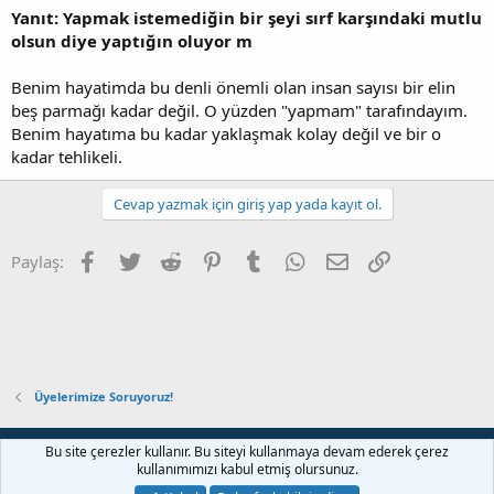
Yanıt: Yapmak istemediğin bir şeyi sırf karşındaki mutlu
olsun diye yaptığın oluyor m
Benim hayatimda bu denli önemli olan insan sayısı bir elin
beş parmağı kadar değil. O yüzden "yapmam" tarafındayım.
Benim hayatıma bu kadar yaklaşmak kolay değil ve bir o
kadar tehlikeli.
Cevap yazmak için giriş yap yada kayıt ol.
Facebook
Twitter
Reddit
Pinterest
Tumblr
WhatsApp
E-posta
Link
Paylaş:
Üyelerimize Soruyoruz!
Bize ulaşın
Şartlar ve kurallar
Gizlilik politikası
Yardım
Bu site çerezler kullanır. Bu siteyi kullanmaya devam ederek çerez
Ana sayfa
R
kullanımımızı kabul etmiş olursunuz.
S