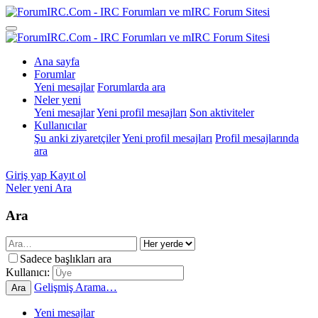
Ana sayfa
Forumlar
Yeni mesajlar
Forumlarda ara
Neler yeni
Yeni mesajlar
Yeni profil mesajları
Son aktiviteler
Kullanıcılar
Şu anki ziyaretçiler
Yeni profil mesajları
Profil mesajlarında
ara
Giriş yap
Kayıt ol
Neler yeni
Ara
Ara
Sadece başlıkları ara
Kullanıcı:
Gelişmiş Arama…
Ara
Yeni mesajlar