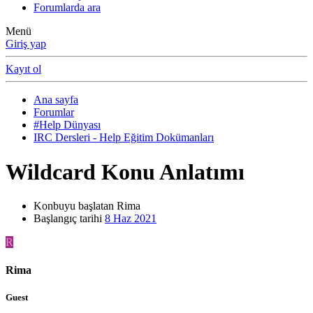
Forumlarda ara
Menü
Giriş yap
Kayıt ol
Ana sayfa
Forumlar
#Help Dünyası
IRC Dersleri - Help Eğitim Dokümanları
Wildcard Konu Anlatımı
Konbuyu başlatan
Rima
Başlangıç tarihi
8 Haz 2021
R
Rima
Guest