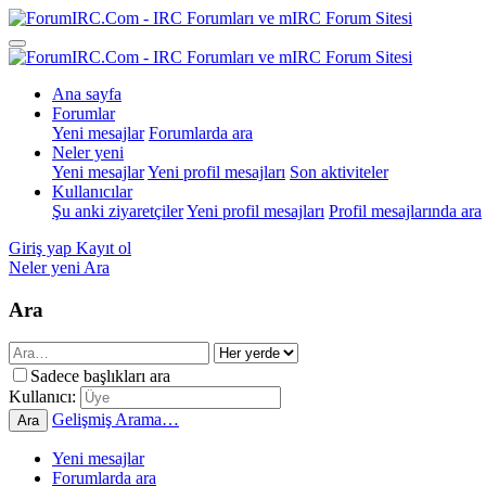
Ana sayfa
Forumlar
Yeni mesajlar
Forumlarda ara
Neler yeni
Yeni mesajlar
Yeni profil mesajları
Son aktiviteler
Kullanıcılar
Şu anki ziyaretçiler
Yeni profil mesajları
Profil mesajlarında ara
Giriş yap
Kayıt ol
Neler yeni
Ara
Ara
Sadece başlıkları ara
Kullanıcı:
Gelişmiş Arama…
Ara
Yeni mesajlar
Forumlarda ara