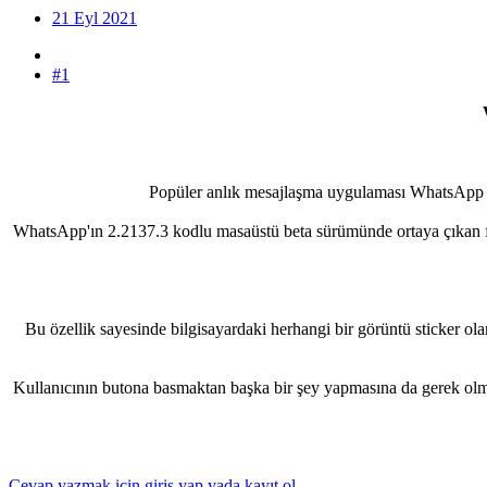
21 Eyl 2021
#1
Popüler anlık mesajlaşma uygulaması WhatsApp yin
WhatsApp'ın 2.2137.3 kodlu masaüstü beta sürümünde ortaya çıkan foto
Bu özellik sayesinde bilgisayardaki herhangi bir görüntü sticker o
Kullanıcının butona basmaktan başka bir şey yapmasına da gerek olmay
Cevap yazmak için giriş yap yada kayıt ol.