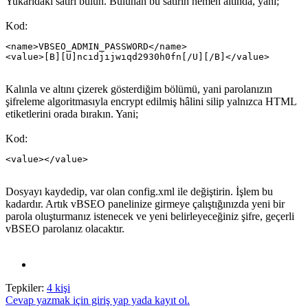
Yukarıdaki satırı bulun. Bulunan bu satırın hemen altında, yani;
Kod:
<name>VBSEO_ADMIN_PASSWORD</name>

<value>[B][U]ncıdjıjwıqd2930h0fn[/U][/B]</value>
Kalınla ve altını çizerek gösterdiğim bölümü, yani parolanızın
şifreleme algoritmasıyla encrypt edilmiş hâlini silip yalnızca HTML
etiketlerini orada bırakın. Yani;
Kod:
<value></value>
Dosyayı kaydedip, var olan config.xml ile değiştirin. İşlem bu
kadardır. Artık vBSEO panelinize girmeye çalıştığınızda yeni bir
parola oluşturmanız istenecek ve yeni belirleyeceğiniz şifre, geçerli
vBSEO parolanız olacaktır.
Tepkiler:
4 kişi
Cevap yazmak için giriş yap yada kayıt ol.