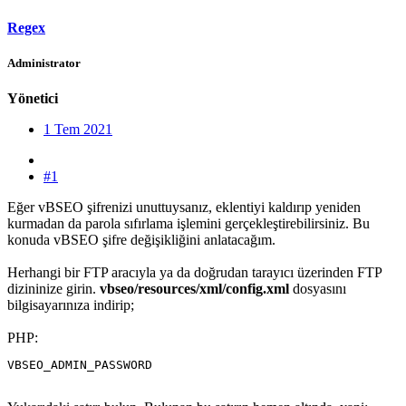
Regex
Administrator
Yönetici
1 Tem 2021
#1
Eğer vBSEO şifrenizi unuttuysanız, eklentiyi kaldırıp yeniden
kurmadan da parola sıfırlama işlemini gerçekleştirebilirsiniz. Bu
konuda vBSEO şifre değişikliğini anlatacağım.
Herhangi bir FTP aracıyla ya da doğrudan tarayıcı üzerinden FTP
dizininize girin.
vbseo/resources/xml/config.xml
dosyasını
bilgisayarınıza indirip;
PHP:
VBSEO_ADMIN_PASSWORD