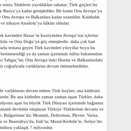
an sonra Türklerin yayıldıkları sahalar: Türk göçleri bu
 Rusya’ya kadar genişlediler. Bir kısmı Orta Avrupa’ya
e Orta Avrupa ve Balkanlara kadar uzandılar. Kalabalık
 ve nihayet Anadolu’ya hâkim oldular.
ürk kavimleri Hazar’ın kuzeyinden Avrupa’nın içlerine
olu ve Orta Doğu’ya göç etmişlerdir- daha çok batı
klarla temasa geçen Türk kavimleri yüzyıllar boyu bu
ın benimsendiği ya da zaman içerisinde nüfus bakımından
ki Tabgaç’lar, Orta Avrupa’daki Hunlar ve Balkanlardaki
 coğrafyada varlıklarını devam ettirmektedirler.
arlıklarını devam ettiren Türk boyları, ana kütlesini
lardır. Bu ana kütleden zaman zaman taşan Türkler, daha
 milyonu aşan bu büyük Türk Dünyası içerisinde bağımsız
smanlı devletini oluşturan Türkiye Türklerinin devamı ve
 Bulgaristan’da; Mestanlı, Deliorman, Plevne, Varna,
a ve Baserabya’da, Irak’ta; Musul-Kerkük’te, Suriye’de;
nüfusu yaklaşık 7 milyondur.