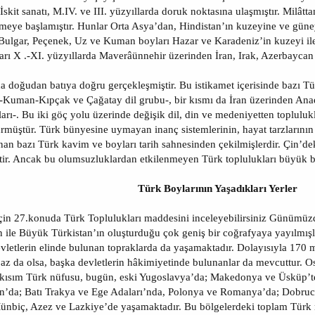
 İskit sanatı, M.IV. ve III. yüzyıllarda doruk noktasına ulaşmıştır. Milâtt
eye başlamıştır. Hunlar Orta Asya’dan, Hindistan’ın kuzeyine ve güney
r, Bulgar, Peçenek, Uz ve Kuman boyları Hazar ve Karadeniz’in kuzeyi il
rı X .-XI. yüzyıllarda Maverâünnehir üzerinden İran, Irak, Azerbaycan
a doğudan batıya doğru gerçekleşmiştir. Bu istikamet içerisinde bazı T
-Kuman-Kıpçak ve Çağatay dil grubu-, bir kısmı da İran üzerinden Anad
rı-. Bu iki göç yolu üzerinde değişik dil, din ve medeniyetten toplulu
dürmüştür. Türk bünyesine uymayan inanç sistemlerinin, hayat tarzların
an bazı Türk kavim ve boyları tarih sahnesinden çekilmişlerdir. Çin’de
ir. Ancak bu olumsuzluklardan etkilenmeyen Türk toplulukları büyük bir
Türk Boylarının Yaşadıkları Yerler
n 27.konuda Türk Toplulukları maddesini inceleyebilirsiniz Günümüzde v
 ile Büyük Türkistan’ın oluşturduğu çok geniş bir coğrafyaya yayılmış
evletlerin elinde bulunan topraklarda da yaşamaktadır. Dolayısıyla 170
 az da olsa, başka devletlerin hâkimiyetinde bulunanlar da mevcuttur. O
kısım Türk nüfusu, bugün, eski Yugoslavya’da; Makedonya ve Üsküp’te,
tan’da; Batı Trakya ve Ege Adaları’nda, Polonya ve Romanya’da; Dobruc
ünbiç, Azez ve Lazkiye’de yaşamaktadır. Bu bölgelerdeki toplam Türk 