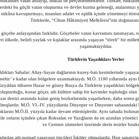
kaddes vatan anlayışı, istiklâl ile perçinlenmektedir. Türkler, istiklâl
lerdeki bu güçlü vatan oluşturma ve devlet kurma geleneği, atalarımızı y
 sükûna kavuşturmayı, insanları adalet ve eşitlik içinde yönetmeyi töresi
Türklerde, “Cihan Hâkimiyeti Mefkûresi”nin doğmasını 
l göçebe anlayışından farklıdır. Göçebeler vatan kavramını tanımayan, ne
eri ülkede, belirli yaylak ve kışlaklar arasında yaşayan “töreli” bir mille
yaşamaktaydılar.
Türklerin Yaşadıkları Yerler
ldıkları Sahalar: Altay-Sayan dağlarının kuzey-batı kesimlerinde yaşay
nehir’ e kadar olan bölgelere uzanmaktaydı. M.Ö. 1100 yıllarında aynı
zyıldan itibaren Hazar ve güney Rusya da Türklerin yaşadıkları bölgele
oluşturduğu, konar göçer, atlı kültüre sahip bir kavimler topluluğu olan İs
azar denizi arasında kalan geniş bozkırlarında yaşarlarken, daha sonra g
lmışlardır. M.Ö. VI.-IV. yüzyıllarda Dinyeper ve Dinyester sahasındaki ba
ıklarını M.Ö.II. yüzyıla kadar devam ettirmişlerdir. Aynı sahada buluna
 ile onların içinden çıkan Roksalan ve Yazığların da en azından yönetici 
ve Cermen zümreleri üzerinde derin tesirler bırakm
dırılan atlı-nomad yaşayışın öncüleri İskitler olmuşlardır. Hun sanatıyl