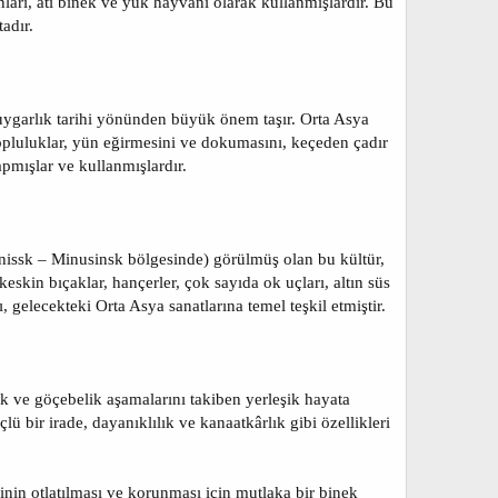
nları, atı binek ve yük hayvanı olarak kullanmışlardır. Bu
adır.
 uygarlık tarihi yönünden büyük önem taşır. Orta Asya
topluluklar, yün eğirmesini ve dokumasını, keçeden çadır
apmışlar ve kullanmışlardır.
nissk – Minusinsk bölgesinde) görülmüş olan bu kültür,
keskin bıçaklar, hançerler, çok sayıda ok uçları, altın süs
 gelecekteki Orta Asya sanatlarına temel teşkil etmiştir.
ık ve göçebelik aşamalarını takiben yerleşik hayata
lü bir irade, dayanıklılık ve kanaatkârlık gibi özellikleri
inin otlatılması ve korunması için mutlaka bir binek