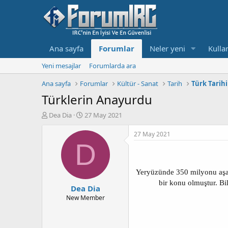
Ana sayfa
Forumlar
Neler yeni
Kullan
Yeni mesajlar
Forumlarda ara
Ana sayfa
Forumlar
Kültür - Sanat
Tarih
Türk Tarihi
Türklerin Anayurdu
K
B
Dea Dia
27 May 2021
o
a
n
ş
27 May 2021
b
l
D
u
a
y
n
u
g
Yeryüzünde 350 milyonu aşan 
b
ı
bir konu olmuştur. Bil
Dea Dia
a
ç
ş
t
New Member
l
a
a
r
t
i