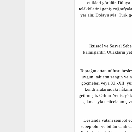
ettikleri görülür. Dünya
telâkkilerini geniş coğrafyal
yer alır. Dolayısıyla, Türk
İktisadî ve Sosyal Sebe
kalmışlardır. Otlakların y
Toprağın artan nüfusu besley
uygun, tabiatın zengin ve 
göçmeleri veya XI.-XII. yüz
kendi aralarındaki hâkimi
getirmiştir. Orhun-Yenisey’d
çıkmasıyla neticelenmiş v
Destanda vatanı sembol ede
sebep olur ve bütün canlı ca