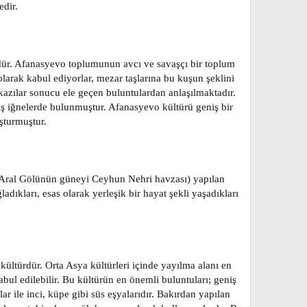
edir.
üdür. Afanasyevo toplumunun avcı ve savaşçı bir toplum
olarak kabul ediyorlar, mezar taşlarına bu kuşun şeklini
 kazılar sonucu ele geçen buluntulardan anlaşılmaktadır.
mış iğnelerde bulunmuştur. Afanasyevo kültürü geniş bir
şturmuştur.
 (Aral Gölünün güneyi Ceyhun Nehri havzası) yapılan
adıkları, esas olarak yerleşik bir hayat şekli yaşadıkları
ültürdür. Orta Asya kültürleri içinde yayılma alanı en
bul edilebilir. Bu kültürün en önemli buluntuları; geniş
lar ile inci, küpe gibi süs eşyalarıdır. Bakırdan yapılan