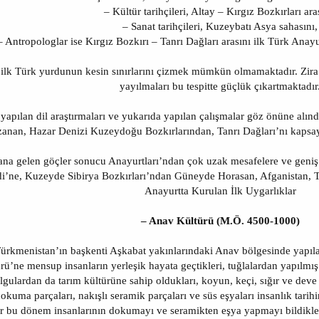
– Kültür tarihçileri, Altay – Kırgız Bozkırları ara
– Sanat tarihçileri, Kuzeybatı Asya sahasını,
– Antropologlar ise Kırgız Bozkırı – Tanrı Dağları arasını ilk Türk Anayu
 ilk Türk yurdunun kesin sınırlarını çizmek mümkün olmamaktadır. Zira 
yayılmaları bu tespitte güçlük çıkartmaktadır
yapılan dil araştırmaları ve yukarıda yapılan çalışmalar göz önüne alın
zanan, Hazar Denizi Kuzeydoğu Bozkırlarından, Tanrı Dağları’nı kapsay
dana gelen göçler sonucu Anayurtları’ndan çok uzak mesafelere ve geniş
’ne, Kuzeyde Sibirya Bozkırları’ndan Güneyde Horasan, Afganistan, Tibe
Anayurtta Kurulan İlk Uygarlıklar
– Anav Kültürü (M.Ö. 4500-1000)
rkmenistan’ın başkenti Aşkabat yakınlarındaki Anav bölgesinde yapılan 
rü’ne mensup insanların yerleşik hayata geçtikleri, tuğlalardan yapılmış
ulgulardan da tarım kültürüne sahip oldukları, koyun, keçi, sığır ve deve
okuma parçaları, nakışlı seramik parçaları ve süs eşyaları insanlık tarih
r bu dönem insanlarının dokumayı ve seramikten eşya yapmayı bildikleri