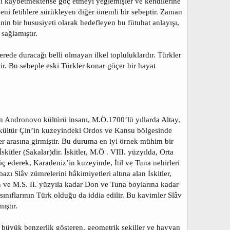
ini kaybetmektense göç etmeyi yeğlemişler ve kendilerine
eni fetihlere sürükleyen diğer önemli bir sebeptir. Zaman
nin bir hususiyeti olarak hedefleyen bu fütuhat anlayışı,
sağlamıştır.
rede duracağı belli olmayan ilkel topluluklardır. Türkler
ttir. Bu sebeple eski Türkler konar göçer bir hayat
an Andronovo kültürü insanı, M.Ö.1700’lü yıllarda Altay,
 kültür Çin’in kuzeyindeki Ordos ve Kansu bölgesinde
r arasına girmiştir. Bu duruma en iyi örnek mühim bir
kitler (Sakalar)dir. İskitler, M.Ö . VIII. yüzyılda, Orta
öç ederek, Karadeniz’in kuzeyinde, İtil ve Tuna nehirleri
zı Slâv zümrelerini hâkimiyetleri altına alan İskitler,
n ve M.S. II. yüzyıla kadar Don ve Tuna boylarına kadar
sınıflarının Türk olduğu da iddia edilir. Bu kavimler Slâv
ıştır.
a büyük benzerlik gösteren, geometrik şekiller ve hayvan