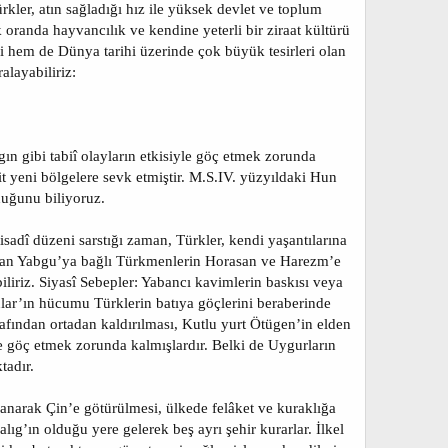
rkler, atın sağladığı hız ile yüksek devlet ve toplum
 oranda hayvancılık ve kendine yeterli bir ziraat kültürü
i hem de Dünya tarihi üzerinde çok büyük tesirleri olan
alayabiliriz:
gın gibi tabiî olayların etkisiyle göç etmek zorunda
it yeni bölgelere sevk etmiştir. M.S.IV. yüzyıldaki Hun
duğunu biliyoruz.
sadî düzeni sarstığı zaman, Türkler, kendi yaşantılarına
rslan Yabgu’ya bağlı Türkmenlerin Horasan ve Harezm’e
liriz. Siyasî Sebepler: Yabancı kavimlerin baskısı veya
nlar’ın hücumu Türklerin batıya göçlerini beraberinde
afından ortadan kaldırılması, Kutlu yurt Ötügen’in elden
 göç etmek zorunda kalmışlardır. Belki de Uygurların
tadır.
lanarak Çin’e götürülmesi, ülkede felâket ve kuraklığa
ıg’ın olduğu yere gelerek beş ayrı şehir kurarlar. İlkel