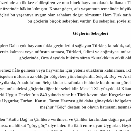
 üzerinde atı ilk kez ehlileştiren ve onu binek hayvanı olarak kullanan Tü
ar üzerinde hâkim kılmıştır. Konar göçer, atlı yaşantının temelinde büyük
 göçleri bu yaşantıya uygun olan sahalara doğru olmuştur. Hem Türk tarih
bu göçlerin birçok sebepleri vardır. Bu sebepleri şöyle sır
Göçlerin Sebepleri
pler: Daha çok hayvancılıkla geçimlerini sağlayan Türkler, kuraklık, sal
etersiz kalması veya nüfusun artması, Türkleri, iklimi ve coğrafyası müsa
göçlerinde, Orta Asya’da hüküm süren “kuraklık”ın etkili ol
emez hâle gelmesi veya hayvanlar için yeterli otlakların kalmaması, ikti
nispeten nüfusun az olduğu bölgelere yönelmişlerdir. Selçuk Bey ve A
yıllarda, Anadolu’nun Selçuklular tarafından fethinde bu durumu görebi
yet mücadelesi göçlerin diğer bir sebebidir. Meselâ XI. yüzyıldaki Kita
eki Uygur Devleti’nin 840 yılında yine bir Türk kavmi olan Kırgızlar tar
e Uygurlar, Turfan, Kansu, Tarım Havzası gibi daha güneydeki bölgelere
meşhur “Göç” destanı bu olayın hatırasını taşımak
n “Kutlu Dağ”ın Çinlilere verilmesi ve Çinliler tarafından dağın parça
nsız mahlûkat “göç, göç” diye inler. Bu ilâhî emre uyan Uygurlar, Beşbal