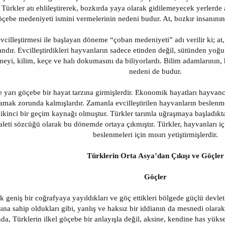
 Türkler atı ehlileştirerek, bozkırda yaya olarak gidilemeyecek yerlerde a
öçebe medeniyeti ismini vermelerinin nedeni budur. At, bozkır insanını
vcilleştirmesi ile başlayan döneme “çoban medeniyeti” adı verilir ki; at,
andır. Evcilleştirdikleri hayvanların sadece etinden değil, sütünden yoğu
meyi, kilim, keçe ve halı dokumasını da biliyorlardı. Bilim adamlarının,
nedeni de budur.
e yarı göçebe bir hayat tarzına girmişlerdir. Ekonomik hayatları hayvanc
mak zorunda kalmışlardır. Zamanla evcilleştirilen hayvanların beslenmeler
 ikinci bir geçim kaynağı olmuştur. Türkler tarımla uğraşmaya başladık
 aleti sözcüğü olarak bu dönemde ortaya çıkmıştır. Türkler, hayvanları iç
beslenmeleri için mısırı yetiştirmişlerdir.
Türklerin Orta Asya’dan Çıkışı ve Göçler
Göçler
ok geniş bir coğrafyaya yayıldıkları ve göç ettikleri bölgede güçlü devlet
ına sahip oldukları gibi, yanlış ve haksız bir iddianın da mesnedi olarak
da, Türklerin ilkel göçebe bir anlayışla değil, aksine, kendine has yüks