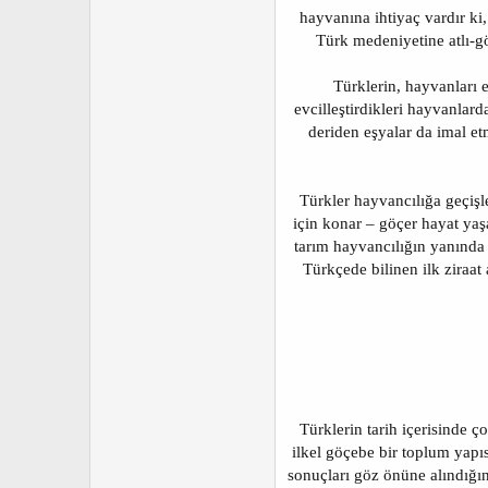
hayvanına ihtiyaç vardır ki,
Türk medeniyetine atlı-g
Türklerin, hayvanları e
evcilleştirdikleri hayvanlard
deriden eşyalar da imal et
Türkler hayvancılığa geçişl
için konar – göçer hayat yaşa
tarım hayvancılığın yanında
Türkçede bilinen ilk ziraat
Türklerin tarih içerisinde ç
ilkel göçebe bir toplum yapıs
sonuçları göz önüne alındığın