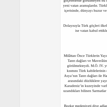
göçebelerde görülmeyen bu mu
yeni vatan aramışlardır. Türk
içerisinde, dünyayı huzur ve
Dolayısıyla Türk göçleri ilke
ise vatan kabul ettikl
Milâttan Önce Türklerin Yayı
Tanrı dağları ve Maverâün
görülmekteydi. M.Ö. IV. yü
kısmını Türk kabilelerinin 
Asya’nın Tanrı dağları ile H
arasındaki düzlüklere yayı
Karadeniz’in kuzeyinde varl
uzandıkları bilinen Sarmatlar
Bozkır medeniyeti diye adlan