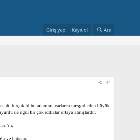
Giriş yap
Kayıt ol
Ara
#1
tespiti birçok bilim adamını asırlarca meşgul eden büyük
rdu ile ilgili bir çok iddialar ortaya atmışlardır.
arı’nı,
ğu ve batısını,