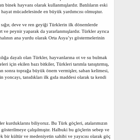
tı binek hayvanı olarak kullanmışlardır. Batılıların eski
n hayat mücadelesinde en büyük yardımcısı olmuştur.
 sığır, deve ve ren geyiği Türklerin ilk dönemlerde
rt ve peynir yaparak da yararlanmışlardır. Türkler ayrıca
 halının ana yurdu olarak Orta Asya’yı göstermelerinin
ılığa dayalı olan Türkler, hayvanlarına ot ve su bulmak
i için ekilen bazı bitkiler, Türkleri tarımla tanıştırmış,
tan sonra toprağa büyük önem vermişler, saban kelimesi,
in yoncayı, tanıdıkları ilk gıda maddesi olarak ta kendi
ler kurduklarını biliyoruz. Bu Türk göçleri, atalarımızın
 gösterilmeye çalışılmıştır. Halbuki bu göçlerin sebep ve
ek bir kültür ve medeniyetin sahibi ve yayıcısı olarak göç