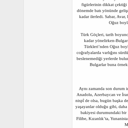
figürlerinin dikkat çektiği
dönemde batı yönünde gelişm
kadar ilerledi. Sabar, Ava
Oğuz boyla
Türk Göçleri, tarih boyunc
kadar yönelirken-Bulgar
Türkleri’nden Oğuz boyla
coğrafyalarda varlığını sür
beslenemediği yerlerde bulun
Bulgarlar buna örnekt
Aynı zamanda son durum içi
Anadolu, Azerbaycan ve İran
nispî de olsa, bugün başka d
yaşayanlar olduğu gibi, daha
bakiyesi durumundaki bir 
Filibe, Kızanlık’ta, Yunanis
M