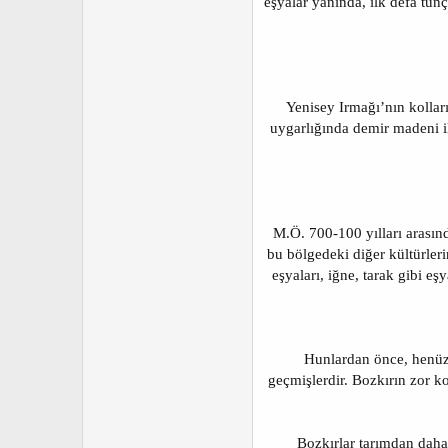
eşyalar yanında, ilk defa tunç
Yenisey Irmağı’nın kollar
uygarlığında demir madeni il
M.Ö. 700-100 yılları arası
bu bölgedeki diğer kültürlerin
eşyaları, iğne, tarak gibi e
Hunlardan önce, henüz t
geçmişlerdir. Bozkırın zor koş
Bozkırlar tarımdan daha 