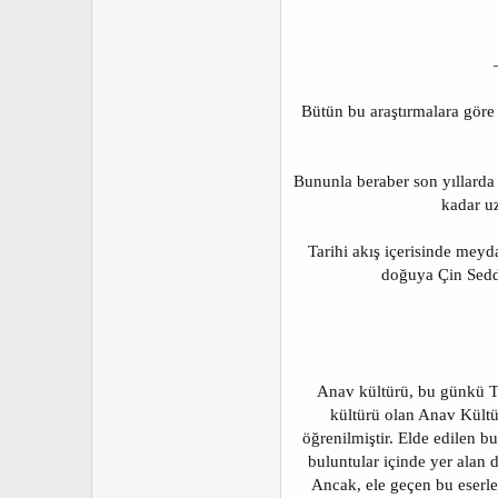
a
h
n
i
Bütün bu araştırmalara göre
Bununla beraber son yıllarda 
kadar u
Tarihi akış içerisinde mey
doğuya Çin Seddi
Anav kültürü, bu günkü Tü
kültürü olan Anav Kültü
öğrenilmiştir. Elde edilen b
buluntular içinde yer alan d
Ancak, ele geçen bu eserle