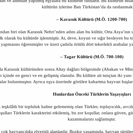
tan ve altından yapılmış eşyalara bu kültürde rastlanır. Bu kültürün insa
kültürün izlerine Batı Türkistan’da da rastlanmakt
– Karasuk Kültürü (M.Ö. 1200-700)
ından biri olan Karasuk Nehri’nden adını alan bu kültür, Orta Asya’nın
k olarak bu kültürde işlenmiştir. At, deve, koyun ve sığır besleyen bu 
yapmasını öğrenmişler ve üzeri çadırla örtülü dört tekerlekli arabalar y
– Tagar Kültürü (M.Ö. 700-100)
nda Karasuk kültüründen sonra Altay dağları bölgesinde (Abakan ve Min
 içinde en genci ve en gelişmiş olanıdır. Bu kültüre ait tunçtan iki yanı 
şyalar bulunmuştur. Ayrıca eşya üzerinde görülen kabartma hayvan başları,
Hunlardan Önceki Türklerin Yaşayışları
eşkilâtlı bir topluluk haline gelememiş olan Türkler, toplayıcılık, avcıl
ulları Türklerin karakterini etkilemiş, bu zor koşullar, onlara güven, güç
kazanmalarını sağlamıştır.
çok hayvancılığa elverişli alanlardır. Bozkır yaşamında, hayvan sürüler