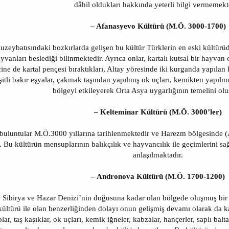
dâhil oldukları hakkında yeterli bilgi vermemekt
– Afanasyevo Kültürü (M.Ö. 3000-1700)
uzeybatısındaki bozkırlarda gelişen bu kültür Türklerin en eski kültür
vanları beslediği bilinmektedir. Ayrıca onlar, kartalı kutsal bir hayvan 
ine de kartal pençesi bıraktıkları, Altay yöresinde iki kurganda yapılan
şitli bakır eşyalar, çakmak taşından yapılmış ok uçları, kemikten yapıl
bölgeyi etkileyerek Orta Asya uygarlığının temelini olu
– Kelteminar Kültürü (M.Ö. 3000’ler)
 buluntular M.Ö.3000 yıllarına tarihlenmektedir ve Harezm bölgesinde
r. Bu kültürün mensuplarının balıkçılık ve hayvancılık ile geçimlerini sağl
anlaşılmaktadır.
– Andronova Kültürü (M.Ö. 1700-1200)
 Sibirya ve Hazar Denizi’nin doğusuna kadar olan bölgede oluşmuş bir k
kültürü ile olan benzerliğinden dolayı onun gelişmiş devamı olarak da ka
ar, taş kaşıklar, ok uçları, kemik iğneler, kabzalar, hançerler, saplı balta