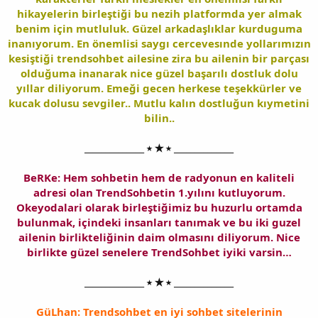
hikayelerin birleştiği bu nezih platformda yer almak
benim için mutluluk. Güzel arkadaşlıklar kurduguma
inanıyorum. En önemlisi saygı cercevesınde yollarımızın
kesiştiği trendsohbet ailesine zira bu ailenin bir parçası
olduğuma inanarak nice güzel başarılı dostluk dolu
yıllar diliyorum. Emeği gecen herkese teşekkürler ve
kucak dolusu sevgiler.. Mutlu kalın dostluğun kıymetini
bilin..
______________ ⭑ ★ ⭑ ______________
BeRKe: Hem sohbetin hem de radyonun en kaliteli
adresi olan TrendSohbetin 1.yılını kutluyorum.
Okeyodalari olarak birleştiğimiz bu huzurlu ortamda
bulunmak, içindeki insanları tanımak ve bu iki guzel
ailenin birlikteliğinin daim olmasını diliyorum. Nice
birlikte güzel senelere TrendSohbet iyiki varsin…
______________ ⭑ ★ ⭑ ______________
GüLhan: Trendsohbet en iyi sohbet sitelerinin