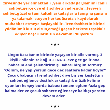
zirvesinde yer almaktadır ,yeni arkadaşlar,samimi canlı
sohbet,gerçek ve elit sohbetin adresidir...Seviyeli
sohbet.güzel ortam,kalteli arkadaşlarla tanışma şansını
yakalamak isteyen herkes ücretsiz kaydolarak
muhabbet etmeye başlayabilir...Trendsohbetin birinci
yıldönümü kutlu olsun,emeği geçen herkese teşekkür
ediyor başarılarınızın devamını diliyorum..
______________ ⭑ ★ ⭑ ______________
Lingo: Kasabanın birinde yaşayan bir aile varmış. 3
kişilik ailenin tek oğlu -LİNGO- eve geç gelir ana-
babasını endişelendirirmiş. Babası birgün sormuş:
"Oğlum, ne yapıyorsun gece geç saatlere kadar böyle?"
Çocuk babacım trend sohbet diye bir yer keşfettim
sohbet eğlence dostluk arkadaşlık müzik kelime
oyunları herşey burda babası tamam oglum fazla geç
kalma der ve çocuk sohbete eğlenceye kaldıgı yerden
devam eder...
______________ ⭑ ★ ⭑ ______________