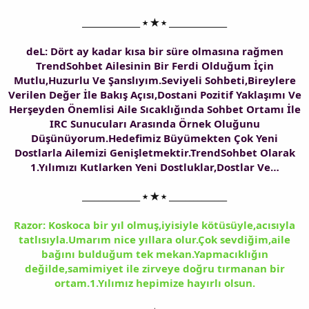
______________ ⭑ ★ ⭑ ______________
deL: Dört ay kadar kısa bir süre olmasına rağmen
TrendSohbet Ailesinin Bir Ferdi Olduğum İçin
Mutlu,Huzurlu Ve Şanslıyım.Seviyeli Sohbeti,Bireylere
Verilen Değer İle Bakış Açısı,Dostani Pozitif Yaklaşımı Ve
Herşeyden Önemlisi Aile Sıcaklığında Sohbet Ortamı İle
IRC Sunucuları Arasında Örnek Oluğunu
Düşünüyorum.Hedefimiz Büyümekten Çok Yeni
Dostlarla Ailemizi Genişletmektir.TrendSohbet Olarak
1.Yılımızı Kutlarken Yeni Dostluklar,Dostlar Ve…
______________ ⭑ ★ ⭑ ______________
Razor: Koskoca bir yıl olmuş,iyisiyle kötüsüyle,acısıyla
tatlısıyla.Umarım nice yıllara olur.Çok sevdiğim,aile
bağını bulduğum tek mekan.Yapmacıklığın
değilde,samimiyet ile zirveye doğru tırmanan bir
ortam.1.Yılımız hepimize hayırlı olsun.