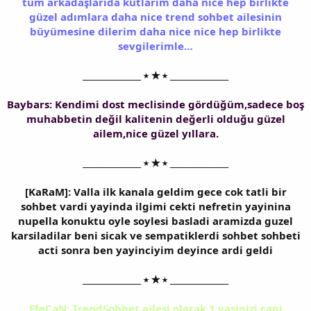
tüm arkadaşlarıda kutlarım daha nice hep birlikte
güzel adımlara daha nice trend sohbet ailesinin
büyümesine dilerim daha nice nice hep birlikte
sevgilerimle…
______________ ⭑ ★ ⭑ ______________
Baybars: Kendimi dost meclisinde gördüğüm,sadece boş
muhabbetin değil kalitenin değerli olduğu güzel
ailem,nice güzel yıllara.
______________ ⭑ ★ ⭑ ______________
[KaRaM]: Valla ilk kanala geldim gece cok tatli bir
sohbet vardi yayinda ilgimi cekti nefretin yayinina
nupella konuktu oyle soylesi basladi aramizda guzel
karsiladilar beni sicak ve sempatiklerdi sohbet sohbeti
acti sonra ben yayinciyim deyince ardi geldi
______________ ⭑ ★ ⭑ ______________
EfeCaN: TrendSohbet ailesi olarak 1 yasinizi cani