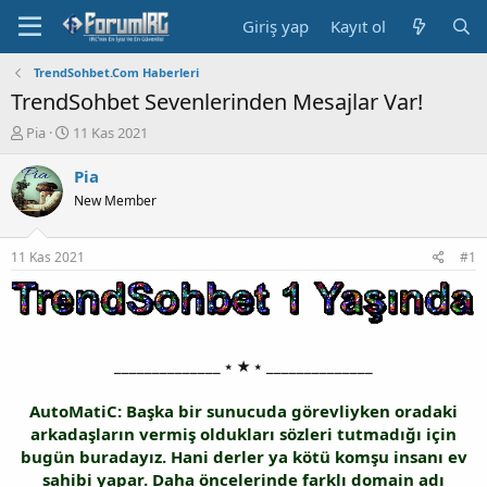
Giriş yap
Kayıt ol
TrendSohbet.Com Haberleri
TrendSohbet Sevenlerinden Mesajlar Var!
K
B
Pia
11 Kas 2021
o
a
n
ş
Pia
b
l
New Member
u
a
y
n
u
g
11 Kas 2021
#1
b
ı
a
ç
ş
t
l
a
a
r
______________ ⭑ ★ ⭑ ______________
t
i
a
h
n
i
AutoMatiC: Başka bir sunucuda görevliyken oradaki
arkadaşların vermiş oldukları sözleri tutmadığı için
bugün buradayız. Hani derler ya kötü komşu insanı ev
sahibi yapar. Daha öncelerinde farklı domain adı