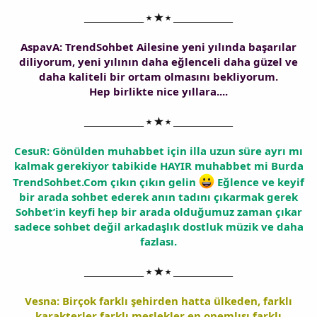
______________ ⭑ ★ ⭑ ______________
AspavA: TrendSohbet Ailesine yeni yılında başarılar
diliyorum, yeni yılının daha eğlenceli daha güzel ve
daha kaliteli bir ortam olmasını bekliyorum.
Hep birlikte nice yıllara....
______________ ⭑ ★ ⭑ ______________
CesuR: Gönülden muhabbet için illa uzun süre ayrı mı
kalmak gerekiyor tabikide HAYIR muhabbet mi Burda
TrendSohbet.Com çıkın çıkın gelin
Eğlence ve keyif
bir arada sohbet ederek anın tadını çıkarmak gerek
Sohbet’in keyfi hep bir arada olduğumuz zaman çıkar
sadece sohbet değil arkadaşlık dostluk müzik ve daha
fazlası.
______________ ⭑ ★ ⭑ ______________
Vesna: Birçok farklı şehirden hatta ülkeden, farklı
karakterler farklı meslekler en onemlısı farklı