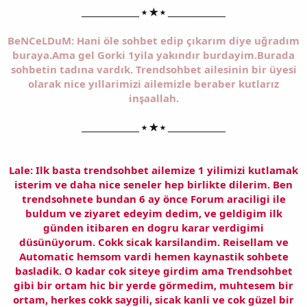
______________ ⭑ ★ ⭑ ______________
BeNCeLDuM: Hani öle sohbet edip çıkarım diye uğradım
buraya.Ama gel Gorki 1yila yakındır burdayim.Burada
sohbetin tadına vardık. Trendsohbet ailesinin bir üyesi
olarak nice yıllarimizi ailemizle beraber kutlarız
inşaallah.
______________ ⭑ ★ ⭑ ______________
Lale: Ilk basta trendsohbet ailemize 1 yilimizi kutlamak
isterim ve daha nice seneler hep birlikte dilerim. Ben
trendsohnete bundan 6 ay önce Forum araciligi ile
buldum ve ziyaret edeyim dedim, ve geldigim ilk
günden itibaren en dogru karar verdigimi
düsünüyorum. Cokk sicak karsilandim. Reisellam ve
Automatic hemsom vardi hemen kaynastik sohbete
basladik. O kadar cok siteye girdim ama Trendsohbet
gibi bir ortam hic bir yerde görmedim, muhtesem bir
ortam, herkes cokk saygili, sicak kanli ve cok güzel bir