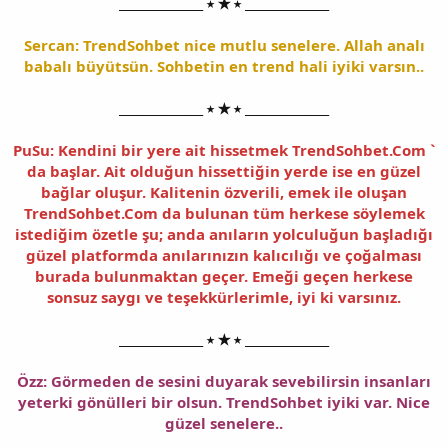
______________ ⭑ ★ ⭑ ______________
Sercan: TrendSohbet nice mutlu senelere. Allah analı
babalı büyütsün. Sohbetin en trend hali iyiki varsın..
______________ ⭑ ★ ⭑ ______________
PuSu: Kendini bir yere ait hissetmek TrendSohbet.Com `
da başlar. Ait olduğun hissettiğin yerde ise en güzel
bağlar oluşur. Kalitenin özverili, emek ile oluşan
TrendSohbet.Com da bulunan tüm herkese söylemek
istediğim özetle şu; anda anıların yolculuğun başladığı
güzel platformda anılarınızın kalıcılığı ve çoğalması
burada bulunmaktan geçer. Emeği geçen herkese
sonsuz saygı ve teşekkürlerimle, iyi ki varsınız.
______________ ⭑ ★ ⭑ ______________
Özz: Görmeden de sesini duyarak sevebilirsin insanları
yeterki gönülleri bir olsun. TrendSohbet iyiki var. Nice
güzel senelere..