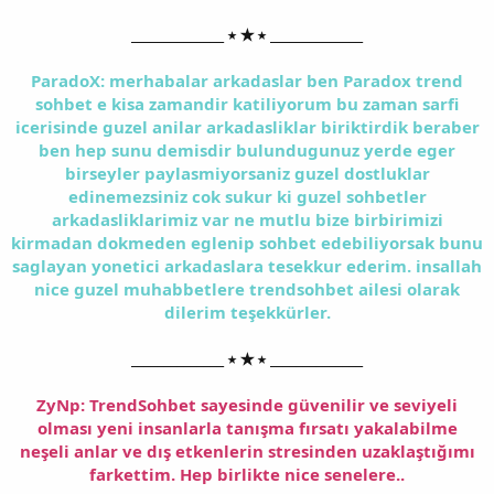
______________ ⭑ ★ ⭑ ______________
ParadoX: merhabalar arkadaslar ben Paradox trend
sohbet e kisa zamandir katiliyorum bu zaman sarfi
icerisinde guzel anilar arkadasliklar biriktirdik beraber
ben hep sunu demisdir bulundugunuz yerde eger
birseyler paylasmiyorsaniz guzel dostluklar
edinemezsiniz cok sukur ki guzel sohbetler
arkadasliklarimiz var ne mutlu bize birbirimizi
kirmadan dokmeden eglenip sohbet edebiliyorsak bunu
saglayan yonetici arkadaslara tesekkur ederim. insallah
nice guzel muhabbetlere trendsohbet ailesi olarak
dilerim teşekkürler.
______________ ⭑ ★ ⭑ ______________
ZyNp: TrendSohbet sayesinde güvenilir ve seviyeli
olması yeni insanlarla tanışma fırsatı yakalabilme
neşeli anlar ve dış etkenlerin stresinden uzaklaştığımı
farkettim. Hep birlikte nice senelere..