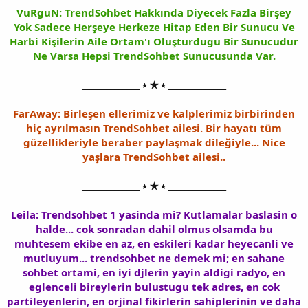
VuRguN: TrendSohbet Hakkında Diyecek Fazla Birşey
Yok Sadece Herşeye Herkeze Hitap Eden Bir Sunucu Ve
Harbi Kişilerin Aile Ortam'ı Oluşturdugu Bir Sunucudur
Ne Varsa Hepsi TrendSohbet Sunucusunda Var.
______________ ⭑ ★ ⭑ ______________
FarAway: Birleşen ellerimiz ve kalplerimiz birbirinden
hiç ayrılmasın TrendSohbet ailesi. Bir hayatı tüm
güzellikleriyle beraber paylaşmak dileğiyle... Nice
yaşlara TrendSohbet ailesi..
______________ ⭑ ★ ⭑ ______________
Leila: Trendsohbet 1 yasinda mi? Kutlamalar baslasin o
halde... cok sonradan dahil olmus olsamda bu
muhtesem ekibe en az, en eskileri kadar heyecanli ve
mutluyum... trendsohbet ne demek mi; en sahane
sohbet ortami, en iyi djlerin yayin aldigi radyo, en
eglenceli bireylerin bulustugu tek adres, en cok
partileyenlerin, en orjinal fikirlerin sahiplerinin ve daha