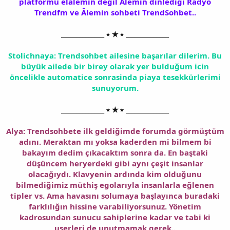
platformu elâlemin değil Âlemin dinledigi Radyo
Trendfm ve Âlemin sohbeti TrendSohbet..
______________ ⭑ ★ ⭑ ______________
Stolichnaya: Trendsohbet ailesine başarılar dilerim. Bu
büyük ailede bir birey olarak yer bulduğum icin
öncelikle automatice sonrasinda piaya tesekkürlerimi
sunuyorum.
______________ ⭑ ★ ⭑ ______________
Alya: Trendsohbete ilk geldiğimde forumda görmüştüm
adını. Meraktan mı yoksa kaderden mi bilmem bi
bakayım dedim çıkacaktım sonra da. En baştaki
düşüncem heryerdeki gibi aynı çeşit insanlar
olacağıydı. Klavyenin ardında kim olduğunu
bilmediğimiz müthiş egolarıyla insanlarla eğlenen
tipler vs. Ama havasını solumaya başlayınca buradaki
farklılığın hissine varabiliyorsunuz. Yönetim
kadrosundan sunucu sahiplerine kadar ve tabi ki
userleri de unutmamak gerek..