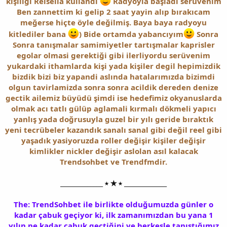
kişiliği Reisella kullandı
Radyoyla başladı serüvenim
Ben zannettim ki gelip 2 saat yayin alıp bırakıcam
meğerse hiçte öyle değilmiş. Baya baya radyoyu
kitlediler bana
) Bide ortamda yabancıyım
Sonra
Sonra tanışmalar samimiyetler tartışmalar kaprisler
egolar olmasi gerektiği gibi ilerliyordu serüvenim
yukardaki ithamlarda kişi yada kişiler degil hepimizdik
bizdik bizi biz yapandi aslında hatalarımızda bizimdi
olgun tavirlamizda sonra sonra acildik dereden denize
gectik ailemiz büyüdü şimdi ise hedefimiz okyanuslarda
olmak acı tatlı gülüp aglamali kırmalı dökmeli yapıcı
yanlış yada doğrusuyla guzel bir yılı geride bıraktık
yeni tecrübeler kazandık sanalı sanal gibi değil reel gibi
yaşadık yasiyoruzda roller değişir kişiler değişir
kimlikler nickler değişir aslolan asıl kalacak
Trendsohbet ve Trendfmdir.
______________ ⭑ ★ ⭑ ______________
The: TrendSohbet ile birlikte olduğumuzda günler o
kadar çabuk geçiyor ki, ilk zamanımızdan bu yana 1
yılın ne kadar çabuk geçtiğini ve herkesle tanıştığımız