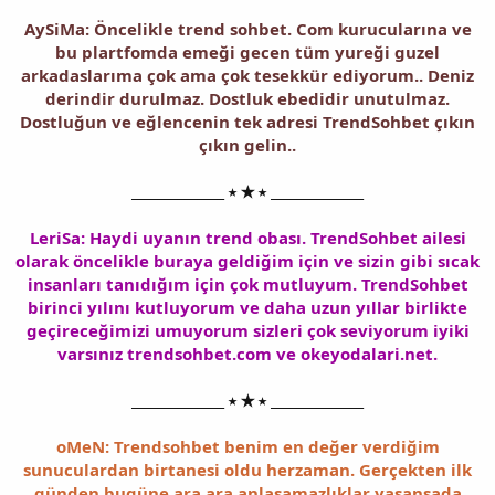
AySiMa: Öncelikle trend sohbet. Com kurucularına ve
bu plartfomda emeği gecen tüm yureği guzel
arkadaslarıma çok ama çok tesekkür ediyorum.. Deniz
derindir durulmaz. Dostluk ebedidir unutulmaz.
Dostluğun ve eğlencenin tek adresi TrendSohbet çıkın
çıkın gelin..
______________ ⭑ ★ ⭑ ______________
LeriSa: Haydi uyanın trend obası. TrendSohbet ailesi
olarak öncelikle buraya geldiğim için ve sizin gibi sıcak
insanları tanıdığım için çok mutluyum. TrendSohbet
birinci yılını kutluyorum ve daha uzun yıllar birlikte
geçireceğimizi umuyorum sizleri çok seviyorum iyiki
varsınız trendsohbet.com ve okeyodalari.net.
______________ ⭑ ★ ⭑ ______________
oMeN: Trendsohbet benim en değer verdiğim
sunuculardan birtanesi oldu herzaman. Gerçekten ilk
günden bugüne ara ara anlaşamazlıklar yaşansada