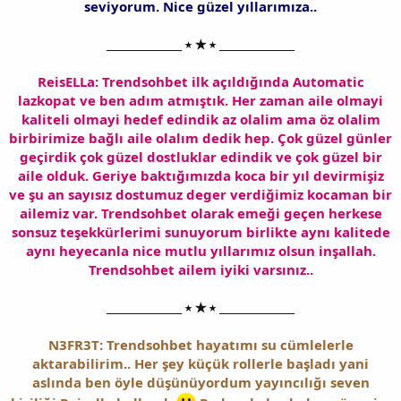
seviyorum. Nice güzel yıllarımıza..
______________ ⭑ ★ ⭑ ______________
ReisELLa: Trendsohbet ilk açıldığında Automatic
lazkopat ve ben adım atmıştık. Her zaman aile olmayi
kaliteli olmayi hedef edindik az olalim ama öz olalim
birbirimize bağlı aile olalım dedik hep. Çok güzel günler
geçirdik çok güzel dostluklar edindik ve çok güzel bir
aile olduk. Geriye baktığımızda koca bir yıl devirmişiz
ve şu an sayısız dostumuz deger verdiğimiz kocaman bir
ailemiz var. Trendsohbet olarak emeği geçen herkese
sonsuz teşekkürlerimi sunuyorum birlikte aynı kalitede
aynı heyecanla nice mutlu yıllarımız olsun inşallah.
Trendsohbet ailem iyiki varsınız..
______________ ⭑ ★ ⭑ ______________
N3FR3T: Trendsohbet hayatımı su cümlelerle
aktarabilirim.. Her şey küçük rollerle başladı yani
aslında ben öyle düşünüyordum yayıncılığı seven