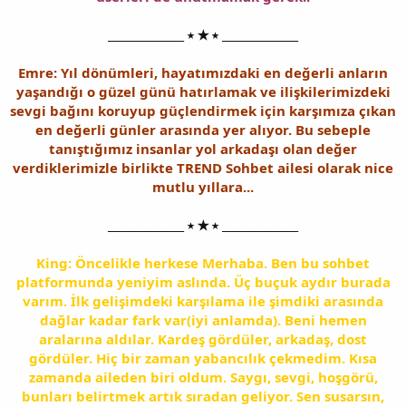
______________ ⭑ ★ ⭑ ______________
Emre: Yıl dönümleri, hayatımızdaki en değerli anların
yaşandığı o güzel günü hatırlamak ve ilişkilerimizdeki
sevgi bağını koruyup güçlendirmek için karşımıza çıkan
en değerli günler arasında yer alıyor. Bu sebeple
tanıştığımız insanlar yol arkadaşı olan değer
verdiklerimizle birlikte TREND Sohbet ailesi olarak nice
mutlu yıllara...
______________ ⭑ ★ ⭑ ______________
King: Öncelikle herkese Merhaba. Ben bu sohbet
platformunda yeniyim aslında. Üç buçuk aydır burada
varım. İlk gelişimdeki karşılama ile şimdiki arasında
dağlar kadar fark var(iyi anlamda). Beni hemen
aralarına aldılar. Kardeş gördüler, arkadaş, dost
gördüler. Hiç bir zaman yabancılık çekmedim. Kısa
zamanda aileden biri oldum. Saygı, sevgi, hoşgörü,
bunları belirtmek artık sıradan geliyor. Sen susarsın,