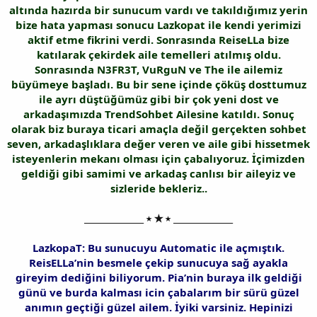
altında hazırda bir sunucum vardı ve takıldığımız yerin
bize hata yapması sonucu Lazkopat ile kendi yerimizi
aktif etme fikrini verdi. Sonrasında ReiseLLa bize
katılarak çekirdek aile temelleri atılmış oldu.
Sonrasında N3FR3T, VuRguN ve The ile ailemiz
büyümeye başladı. Bu bir sene içinde çöküş dosttumuz
ile ayrı düştüğümüz gibi bir çok yeni dost ve
arkadaşımızda TrendSohbet Ailesine katıldı. Sonuç
olarak biz buraya ticari amaçla değil gerçekten sohbet
seven, arkadaşlıklara değer veren ve aile gibi hissetmek
isteyenlerin mekanı olması için çabalıyoruz. İçimizden
geldiği gibi samimi ve arkadaş canlısı bir aileyiz ve
sizleride bekleriz..
______________ ⭑ ★ ⭑ ______________
LazkopaT: Bu sunucuyu Automatic ile açmıştık.
ReisELLa’nin besmele çekip sunucuya sağ ayakla
gireyim dediğini biliyorum. Pia’nin buraya ilk geldiği
günü ve burda kalması icin çabalarım bir sürü güzel
anımın geçtiği güzel ailem. İyiki varsiniz. Hepinizi