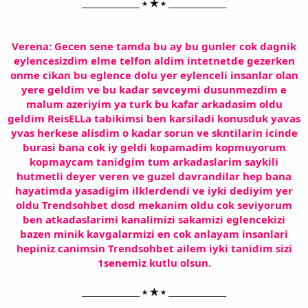
______________ ⭑ ★ ⭑ ______________
Verena: Gecen sene tamda bu ay bu gunler cok dagnik
eylencesizdim elme telfon aldim intetnetde gezerken
onme cikan bu eglence dolu yer eylenceli insanlar olan
yere geldim ve bu kadar sevceymi dusunmezdim e
malum azeriyim ya turk bu kafar arkadasim oldu
geldim ReisELLa tabikimsi ben karsiladi konusduk yavas
yvas herkese alisdim o kadar sorun ve skntilarin icinde
burasi bana cok iy geldi kopamadim kopmuyorum
kopmaycam tanidgim tum arkadaslarim saykili
hutmetli deyer veren ve guzel davrandilar hep bana
hayatimda yasadigim ilklerdendi ve iyki dediyim yer
oldu Trendsohbet dosd mekanim oldu cok seviyorum
ben atkadaslarimi kanalimizi sakamizi eglencekizi
bazen minik kavgalarmizi en cok anlayam insanlari
hepiniz canimsin Trendsohbet ailem iyki tanidim sizi
1senemiz kutlu olsun.
______________ ⭑ ★ ⭑ ______________