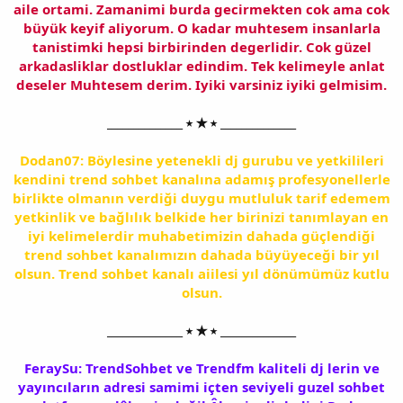
aile ortami. Zamanimi burda gecirmekten cok ama cok
büyük keyif aliyorum. O kadar muhtesem insanlarla
tanistimki hepsi birbirinden degerlidir. Cok güzel
arkadasliklar dostluklar edindim. Tek kelimeyle anlat
deseler Muhtesem derim. Iyiki varsiniz iyiki gelmisim.
______________ ⭑ ★ ⭑ ______________
Dodan07: Böylesine yetenekli dj gurubu ve yetkilileri
kendini trend sohbet kanalına adamış profesyonellerle
birlikte olmanın verdiği duygu mutluluk tarif edemem
yetkinlik ve bağlılık belkide her birinizi tanımlayan en
iyi kelimelerdir muhabetimizin dahada güçlendiği
trend sohbet kanalımızın dahada büyüyeceği bir yıl
olsun. Trend sohbet kanalı aiilesi yıl dönümümüz kutlu
olsun.
______________ ⭑ ★ ⭑ ______________
FeraySu: TrendSohbet ve Trendfm kaliteli dj lerin ve
yayıncıların adresi samimi içten seviyeli guzel sohbet