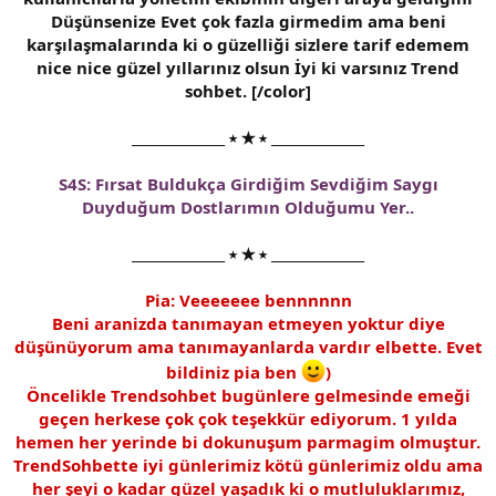
Düşünsenize Evet çok fazla girmedim ama beni
karşılaşmalarında ki o güzelliği sizlere tarif edemem
nice nice güzel yıllarınız olsun İyi ki varsınız Trend
sohbet. [/color]
______________ ⭑ ★ ⭑ ______________
S4S: Fırsat Buldukça Girdiğim Sevdiğim Saygı
Duyduğum Dostlarımın Olduğumu Yer..
______________ ⭑ ★ ⭑ ______________
Pia: Veeeeeee bennnnnn
Beni aranizda tanımayan etmeyen yoktur diye
düşünüyorum ama tanımayanlarda vardır elbette. Evet
bildiniz pia ben
)
Öncelikle Trendsohbet bugünlere gelmesinde emeği
geçen herkese çok çok teşekkür ediyorum. 1 yılda
hemen her yerinde bi dokunuşum parmagim olmuştur.
TrendSohbette iyi günlerimiz kötü günlerimiz oldu ama
her şeyi o kadar güzel yaşadık ki o mutluluklarımız,