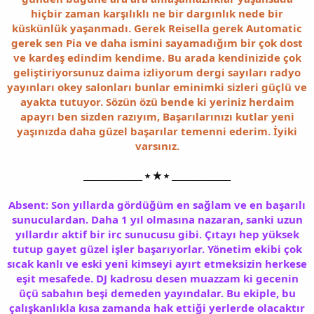
hiçbir zaman karşılıklı ne bir dargınlık nede bir
küskünlük yaşanmadı. Gerek Reisella gerek Automatic
gerek sen Pia ve daha ismini sayamadığım bir çok dost
ve kardeş edindim kendime. Bu arada kendinizide çok
geliştiriyorsunuz daima izliyorum dergi sayıları radyo
yayınları okey salonları bunlar eminimki sizleri güçlü ve
ayakta tutuyor. Sözün özü bende ki yeriniz herdaim
apayrı ben sizden razıyım, Başarılarınızı kutlar yeni
yaşınızda daha güzel başarılar temenni ederim. İyiki
varsınız.
______________ ⭑ ★ ⭑ ______________
Absent: Son yıllarda gördüğüm en sağlam ve en başarılı
sunuculardan. Daha 1 yıl olmasına nazaran, sanki uzun
yıllardır aktif bir irc sunucusu gibi. Çıtayı hep yüksek
tutup gayet güzel işler başarıyorlar. Yönetim ekibi çok
sıcak kanlı ve eski yeni kimseyi ayırt etmeksizin herkese
eşit mesafede. DJ kadrosu desen muazzam ki gecenin
üçü sabahın beşi demeden yayındalar. Bu ekiple, bu
çalışkanlıkla kısa zamanda hak ettiği yerlerde olacaktır