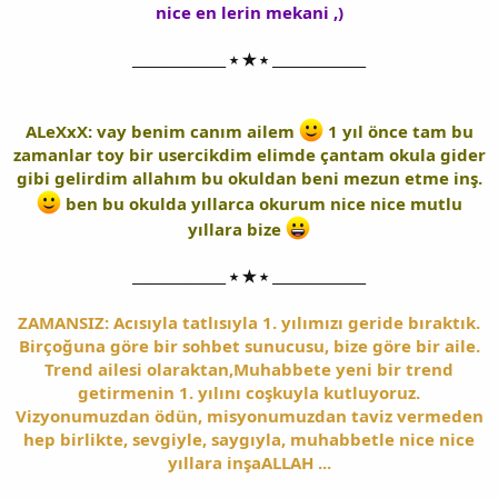
nice en lerin mekani ,)
______________ ⭑ ★ ⭑ ______________
ALeXxX: vay benim canım ailem
1 yıl önce tam bu
zamanlar toy bir usercikdim elimde çantam okula gider
gibi gelirdim allahım bu okuldan beni mezun etme inş.
ben bu okulda yıllarca okurum nice nice mutlu
yıllara bize
______________ ⭑ ★ ⭑ ______________
ZAMANSIZ: Acısıyla tatlısıyla 1. yılımızı geride bıraktık.
Birçoğuna göre bir sohbet sunucusu, bize göre bir aile.
Trend ailesi olaraktan,Muhabbete yeni bir trend
getirmenin 1. yılını coşkuyla kutluyoruz.
Vizyonumuzdan ödün, misyonumuzdan taviz vermeden
hep birlikte, sevgiyle, saygıyla, muhabbetle nice nice
yıllara inşaALLAH ...