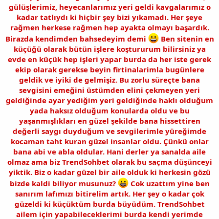
gülüşlerimiz, heyecanlarımız yeri geldi kavgalarımız o
kadar tatlıydı ki hiçbir şey bizi yıkamadı. Her şeye
rağmen herkese rağmen hep ayakta olmayı başardık.
Birazda kendimden bahsedeyim demi
Ben sitenin en
küçüğü olarak bütün işlere koştururum bilirsiniz ya
evde en küçük hep işleri yapar burda da her iste gerek
ekip olarak gerekse beyin firtinalarimla bugünlere
geldik ve iyiki de gelmişiz. Bu zorlu süreçte bana
sevgisini emeğini üstümden elini çekmeyen yeri
geldiğinde ayar yediğim yeri geldiğinde haklı olduğum
yada haksız olduğum konularda oldu ve bu
yaşanmışlıkları en güzel şekilde bana hissettiren
değerli saygı duyduğum ve sevgilerimle yüreğimde
kocaman taht kuran güzel insanlar oldu. Çünkü onlar
bana abi ve abla oldular. Hani derler ya sanalda aile
olmaz ama biz TrendSohbet olarak bu saçma düşünceyi
yiktik. Biz o kadar güzel bir aile olduk ki herkesin gözü
bizde kaldi biliyor musunuz?
Cok uzattım yine ben
sanırım lafımızı bitirelim artık. Her şey o kadar çok
güzeldi ki küçüktüm burda büyüdüm. TrendSohbet
ailem için yapabileceklerimi burda kendi yerimde