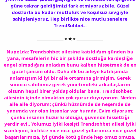
güne tekrar geldiğimizi fark etmiyoruz bile. Güzel
dostlarla bu kadar mutluluk ve koşulsuz sevgiyle
sahipleniyoruz. Hep birlikte nice mutlu senelere
TrendSohbet..
______________ ⭑ ★ ⭑ ______________
NupeLda: Trendsohbet ailesine katıldığım günden bu
yana, mesafelerin hic bir şekilde dostluğa kardeşliğe
engel olmadığını anladım bunu kalben hissetmek de en
güzel şansım oldu. Daha ilk bu aileye katılışımda
anlamıştım ki iyi bir aile ortamına girmişim. Gerek
sunucu sahibimiz gerek yönetimdeki arkadaşlarım
olsunn hepsi birer yoldaş oldular bana. Trendsohbet
ailesinin içinde olmaktan çok gurur duyuyorum. Neden
aile aile diyorum; çünkü hüznümde de neşemde de
yanımda var olan insanlar var burada. Evim diyorum;
çünkü insanın huzurlu olduğu, güvende hissettiği
yerdir evi.. Yolumuz iyiki kesişti Trendsohbet ailesi iyiki
sizinleyim, birlikte nice nice güzel yıllarımıza nice güzel
başarılarımıza, iyi günde kötü günde hep omuz omuza.