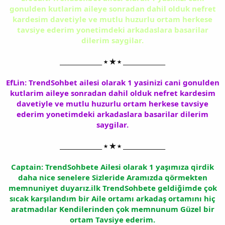
gonulden kutlarim aileye sonradan dahil olduk nefret
kardesim davetiyle ve mutlu huzurlu ortam herkese
tavsiye ederim yonetimdeki arkadaslara basarilar
dilerim saygilar.
______________ ⭑ ★ ⭑ ______________
EfLin: TrendSohbet ailesi olarak 1 yasinizi cani gonulden
kutlarim aileye sonradan dahil olduk nefret kardesim
davetiyle ve mutlu huzurlu ortam herkese tavsiye
ederim yonetimdeki arkadaslara basarilar dilerim
saygilar.
______________ ⭑ ★ ⭑ ______________
Captain: TrendSohbete Ailesi olarak 1 yaşımıza qirdik
daha nice senelere Sizleride Aramızda qörmekten
memnuniyet duyarız.ilk TrendSohbete geldiğimde çok
sıcak karşılandım bir Aile ortamı arkadaş ortamını hiç
aratmadılar Kendilerinden çok memnunum Güzel bir
ortam Tavsiye ederim.