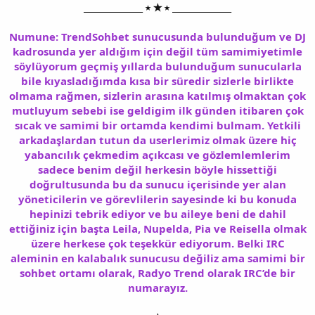
______________ ⭑ ★ ⭑ ______________
Numune: TrendSohbet sunucusunda bulunduğum ve DJ
kadrosunda yer aldığım için değil tüm samimiyetimle
söylüyorum geçmiş yıllarda bulunduğum sunucularla
bile kıyasladığımda kısa bir süredir sizlerle birlikte
olmama rağmen, sizlerin arasına katılmış olmaktan çok
mutluyum sebebi ise geldigim ilk günden itibaren çok
sıcak ve samimi bir ortamda kendimi bulmam. Yetkili
arkadaşlardan tutun da userlerimiz olmak üzere hiç
yabancılık çekmedim açıkcası ve gözlemlemlerim
sadece benim değil herkesin böyle hissettiği
doğrultusunda bu da sunucu içerisinde yer alan
yöneticilerin ve görevlilerin sayesinde ki bu konuda
hepinizi tebrik ediyor ve bu aileye beni de dahil
ettiğiniz için başta Leila, Nupelda, Pia ve Reisella olmak
üzere herkese çok teşekkür ediyorum. Belki IRC
aleminin en kalabalık sunucusu değiliz ama samimi bir
sohbet ortamı olarak, Radyo Trend olarak IRC’de bir
numarayız.