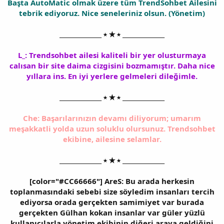
Başta AutoMatic olmak üzere tüm TrendSohbet Ailesini
tebrik ediyoruz. Nice seneleriniz olsun. (Yönetim)
______________ ⭑ ★ ⭑ ______________
L_: Trendsohbet ailesi kaliteli bir yer olusturmaya
calısan bir site daima cizgisini bozmamıştır. Daha nice
yıllara ins. En iyi yerlere gelmeleri dileğimle.
______________ ⭑ ★ ⭑ ______________
Che: Başarılarınızın devamı diliyorum; umarım
meşakkatli yolda uzun soluklu olursunuz. Trendsohbet
ekibine, ailesine selamlar.
______________ ⭑ ★ ⭑ ______________
[color="#CC66666"] AreS: Bu arada herkesin
toplanmasındaki sebebi size söyledim insanları tercih
ediyorsa orada gerçekten samimiyet var burada
gerçekten Gülhan kokan insanlar var güler yüzlü
kullanıcılarla yönetim ekibinin diğeri araya geldiğini