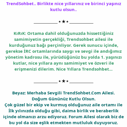
TrendSohbet.. Birlikte nice yıllarınız ve birinci yaşınız
kutlu olsun..
______________ ⭑ ★ ⭑ ______________
KıRıK: Ortama dahil olduğunuzda hissettiğiniz
samimiyetin gerçekliği, Trendsohbet ailesi ile
kurduğunuz bağı perçinliyor. Gerek sunucu içinde,
gerekse İRC ortamlarında saygı ve sevgi ile andığımız
yönetim kadrosu ile, yürüdüğünüz bu yolda 1. yaşınızı
kutlar, nice yıllara aynı samimiyet ve özveri ile
erişmenizi dilerim. Nice Yıllara Trendsohbet...
______________ ⭑ ★ ⭑ ______________
Beyaz: Merhaba Sevgili TrendSohbet.Com Ailesi.
Doğum Gününüz Kutlu Olsun.
Çok güzel bir ekip ve kurmuş olduğunuz aile ortamı ile
İlk yılınızda olduğu gibi, daima birlik ve beraberlik
içinde olmanızı arzu ediyoruz. Forum Ailesi olarak biz de
bu yol da size eşlik etmekten mutluluk duyuyoruz.