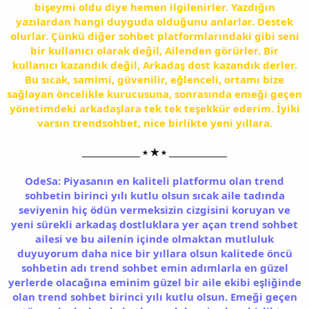
bişeymi oldu diye hemen ilgilenirler. Yazdığın
yazılardan hangi duyguda olduğunu anlarlar. Destek
olurlar. Çünkü diğer sohbet platformlarındaki gibi seni
bir kullanıcı olarak değil, Ailenden görürler. Bir
kullanıcı kazandık değil, Arkadaş dost kazandık derler.
Bu sıcak, samimi, güvenilir, eğlenceli, ortamı bize
sağlayan öncelikle kurucusuna, sonrasında emeği geçen
yönetimdeki arkadaşlara tek tek teşekkür ederim. İyiki
varsın trendsohbet, nice birlikte yeni yıllara.
______________ ⭑ ★ ⭑ ______________
OdeSa: Piyasanın en kaliteli platformu olan trend
sohbetin birinci yılı kutlu olsun sıcak aile tadında
seviyenin hiç ödün vermeksizin cizgisini koruyan ve
yeni sürekli arkadaş dostluklara yer açan trend sohbet
ailesi ve bu ailenin içinde olmaktan mutluluk
duyuyorum daha nice bir yıllara olsun kalitede öncü
sohbetin adı trend sohbet emin adımlarla en güzel
yerlerde olacağına eminim güzel bir aile ekibi eşliğinde
olan trend sohbet birinci yılı kutlu olsun. Emeği geçen