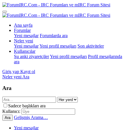
Ana sayfa
Forumlar
Yeni mesajlar
Forumlarda ara
Neler yeni
Yeni mesajlar
Yeni profil mesajları
Son aktiviteler
Kullanıcılar
Şu anki ziyaretçiler
Yeni profil mesajları
Profil mesajlarında
ara
Giriş yap
Kayıt ol
Neler yeni
Ara
Ara
Sadece başlıkları ara
Kullanıcı:
Gelişmiş Arama…
Ara
Yeni mesajlar