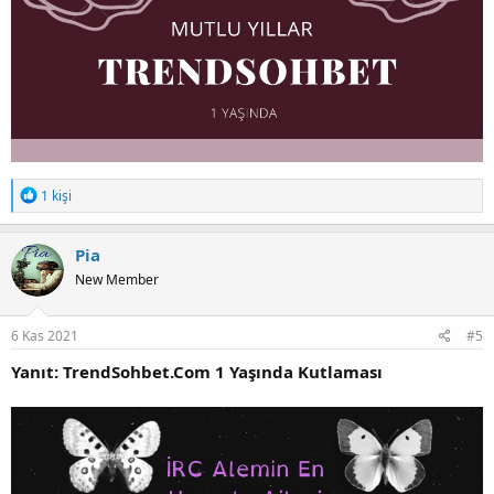
T
1 kişi
e
p
k
Pia
i
New Member
l
e
r
:
6 Kas 2021
#5
Yanıt: TrendSohbet.Com 1 Yaşında Kutlaması