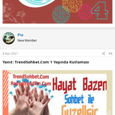
Pia
New Member
8 Kas 2021
#8
Yanıt: TrendSohbet.Com 1 Yaşında Kutlaması