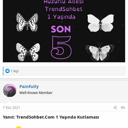
T
1 kişi
e
p
k
Painfully
i
Well-Known Member
l
e
r
:
7 Kas 2021
#6
Yanıt: TrendSohbet.Com 1 Yaşında Kutlaması