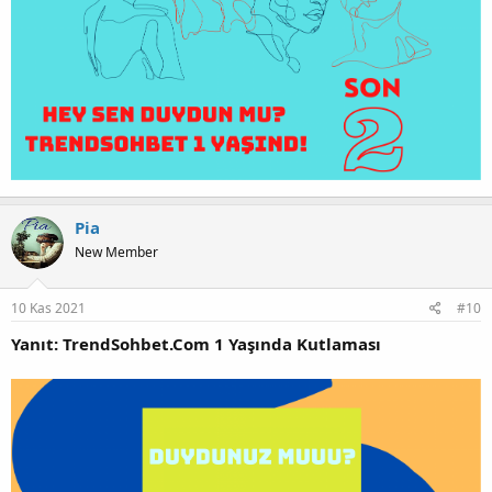
Pia
New Member
10 Kas 2021
#10
Yanıt: TrendSohbet.Com 1 Yaşında Kutlaması