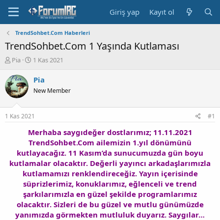
Giriş yap
Kayıt ol
TrendSohbet.Com Haberleri
TrendSohbet.Com 1 Yaşında Kutlaması
K
B
Pia
1 Kas 2021
o
a
n
ş
Pia
b
l
New Member
u
a
y
n
u
g
1 Kas 2021
#1
b
ı
a
ç
Merhaba saygıdeğer dostlarımız; 11.11.2021
ş
t
TrendSohbet.Com ailemizin 1.yıl dönümünü
l
a
kutlayacağız. 11 Kasım’da sunucumuzda gün boyu
a
r
kutlamalar olacaktır. Değerli yayıncı arkadaşlarımızla
t
i
kutlamamızı renklendireceğiz. Yayın içerisinde
a
h
süprizlerimiz, konuklarımız, eğlenceli ve trend
n
i
şarkılarımızla en güzel şekilde programlarımız
olacaktır. Sizleri de bu güzel ve mutlu günümüzde
yanımızda görmekten mutluluk duyarız. Saygılar…