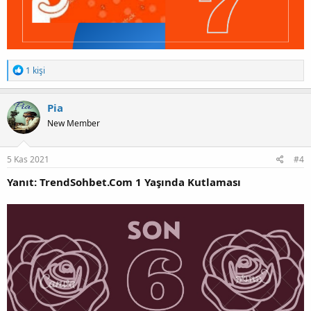
T
1 kişi
e
p
k
Pia
i
New Member
l
e
r
:
5 Kas 2021
#4
Yanıt: TrendSohbet.Com 1 Yaşında Kutlaması