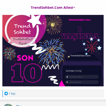
TrendSohbet.Com Ailesi~
T
1 kişi
e
p
k