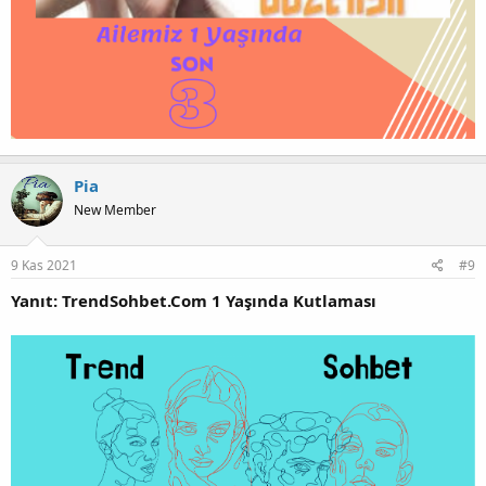
Pia
New Member
9 Kas 2021
#9
Yanıt: TrendSohbet.Com 1 Yaşında Kutlaması