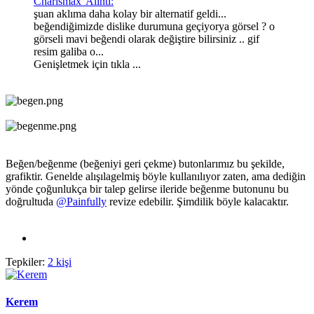
Charismax' Alıntı:
şuan aklıma daha kolay bir alternatif geldi...
beğendiğimizde dislike durumuna geçiyorya görsel ? o
görseli mavi beğendi olarak değiştire bilirsiniz .. gif
resim galiba o...
Genişletmek için tıkla ...
Beğen/beğenme (beğeniyi geri çekme) butonlarımız bu şekilde,
grafiktir. Genelde alışılagelmiş böyle kullanılıyor zaten, ama dediğin
yönde çoğunlukça bir talep gelirse ileride beğenme butonunu bu
doğrultuda
@Painfully
revize edebilir. Şimdilik böyle kalacaktır.
Tepkiler:
2 kişi
Kerem