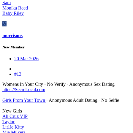
Sam
Monika Reed
Baby Riley
M
morrisons
New Member
20 Mar 2026
#13
Womens In Your City - No Verify - Anonymous Sex Dating
https://SecreLocal.com
Girls From Your Town
- Anonymous Adult Dating - No Selfie
New Girls
Ali Cruz VIP
Taylor
Lit1le Kitty
Mia Milkers