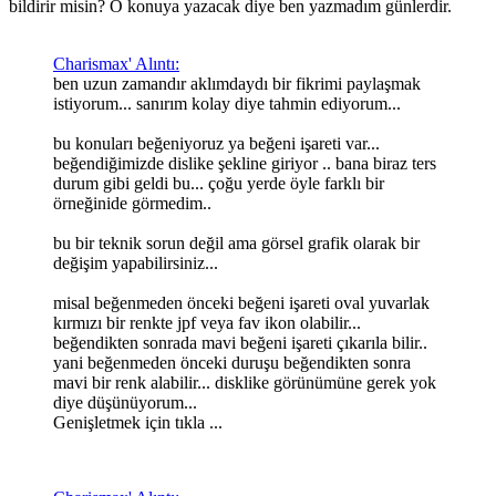
bildirir misin? O konuya yazacak diye ben yazmadım günlerdir.
Charismax' Alıntı:
ben uzun zamandır aklımdaydı bir fikrimi paylaşmak
istiyorum... sanırım kolay diye tahmin ediyorum...
bu konuları beğeniyoruz ya beğeni işareti var...
beğendiğimizde dislike şekline giriyor .. bana biraz ters
durum gibi geldi bu... çoğu yerde öyle farklı bir
örneğinide görmedim..
bu bir teknik sorun değil ama görsel grafik olarak bir
değişim yapabilirsiniz...
misal beğenmeden önceki beğeni işareti oval yuvarlak
kırmızı bir renkte jpf veya fav ikon olabilir...
beğendikten sonrada mavi beğeni işareti çıkarıla bilir..
yani beğenmeden önceki duruşu beğendikten sonra
mavi bir renk alabilir... disklike görünümüne gerek yok
diye düşünüyorum...
Genişletmek için tıkla ...