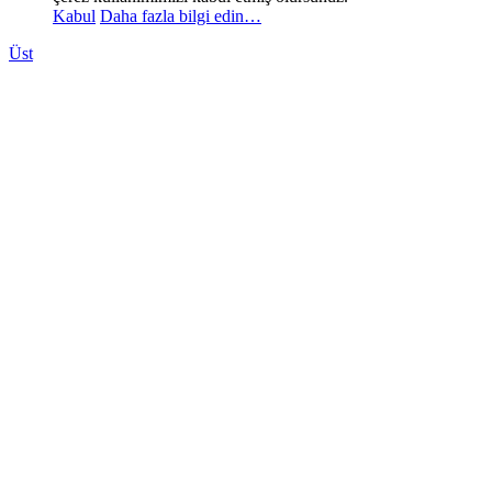
Kabul
Daha fazla bilgi edin…
Üst