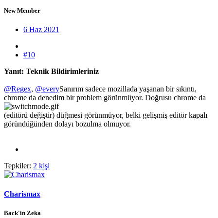
New Member
6 Haz 2021
#10
Yanıt: Teknik Bildirimleriniz
@Regex
,
@every
Sanırım sadece mozillada yaşanan bir sıkıntı,
chrome da denedim bir problem görünmüyor. Doğrusu chrome da
(editörü değiştir) düğmesi görünmüyor, belki gelişmiş editör kapalı
göründüğünden dolayı bozulma olmuyor.
Tepkiler:
2 kişi
Charismax
Back'in Zeka