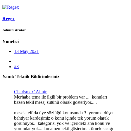
Regex
Administrator
Yönetici
13 May 2021
#3
Yanıt: Teknik Bildirimleriniz
Charismax' Alıntı:
Merhaba tema ile ilgili bir problem var .... konuları
bazen tekil mesaj sutünü olarak gösteriyor.....
mesela elfida üye sözlüğü konusunda 3. yoruma düşen
bahtiyar kardeşimiz o konu içinde tek yorum olarak
görünüyor... kategorisi yok ve içerideki ana konu ve
yorumlar yok... tamamen tekil gösterim... örnek sıcagı