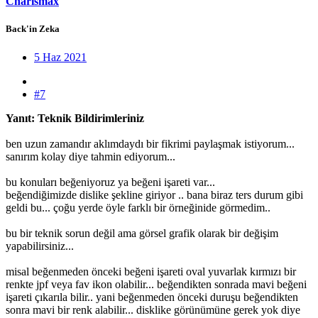
Charismax
Back'in Zeka
5 Haz 2021
#7
Yanıt: Teknik Bildirimleriniz
ben uzun zamandır aklımdaydı bir fikrimi paylaşmak istiyorum...
sanırım kolay diye tahmin ediyorum...
bu konuları beğeniyoruz ya beğeni işareti var...
beğendiğimizde dislike şekline giriyor .. bana biraz ters durum gibi
geldi bu... çoğu yerde öyle farklı bir örneğinide görmedim..
bu bir teknik sorun değil ama görsel grafik olarak bir değişim
yapabilirsiniz...
misal beğenmeden önceki beğeni işareti oval yuvarlak kırmızı bir
renkte jpf veya fav ikon olabilir... beğendikten sonrada mavi beğeni
işareti çıkarıla bilir.. yani beğenmeden önceki duruşu beğendikten
sonra mavi bir renk alabilir... disklike görünümüne gerek yok diye