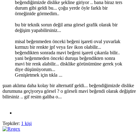
beğendiğimizde dislike şekline giriyor .. bana biraz ters
durum gibi geldi bu... çoğu yerde öyle farklı bir
örneğinide görmedim..
bu bir teknik sorun değil ama görsel grafik olarak bir
değişim yapabilirsiniz...
misal beğenmeden önceki beğeni işareti oval yuvarlak
kırmızı bir renkte jpf veya fav ikon olabilir...
beğendikten sonrada mavi beğeni işareti çıkarıla bilir..
yani beğenmeden önceki duruşu beğendikten sonra
mavi bir renk alabilir... disklike görünümüne gerek yok
diye düşünüyorum...
Genişletmek için tıkla ...
şuan aklıma daha kolay bir alternatif geldi... beğendiğimizde dislike
durumuna geçiyorya görsel ? o görseli mavi beğendi olarak değiştire
bilirsiniz .. gif resim galiba o...
Tepkiler:
1 kişi