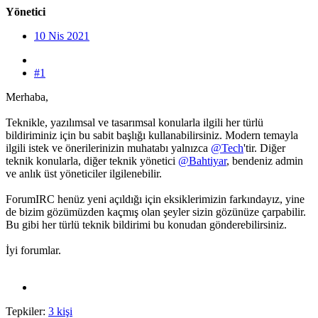
Yönetici
10 Nis 2021
#1
Merhaba,
Teknikle, yazılımsal ve tasarımsal konularla ilgili her türlü
bildiriminiz için bu sabit başlığı kullanabilirsiniz. Modern temayla
ilgili istek ve önerilerinizin muhatabı yalnızca
@Tech
'tir. Diğer
teknik konularla, diğer teknik yönetici
@Bahtiyar
, bendeniz admin
ve anlık üst yöneticiler ilgilenebilir.
ForumIRC henüz yeni açıldığı için eksiklerimizin farkındayız, yine
de bizim gözümüzden kaçmış olan şeyler sizin gözünüze çarpabilir.
Bu gibi her türlü teknik bildirimi bu konudan gönderebilirsiniz.
İyi forumlar.
Tepkiler:
3 kişi