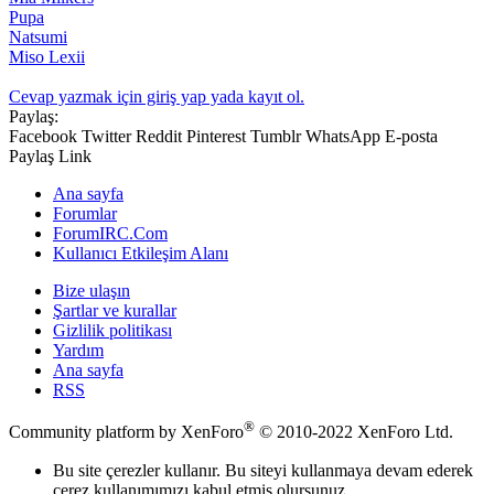
Pupa
Natsumi
Miso Lexii
Cevap yazmak için giriş yap yada kayıt ol.
Paylaş:
Facebook
Twitter
Reddit
Pinterest
Tumblr
WhatsApp
E-posta
Paylaş
Link
Ana sayfa
Forumlar
ForumIRC.Com
Kullanıcı Etkileşim Alanı
Bize ulaşın
Şartlar ve kurallar
Gizlilik politikası
Yardım
Ana sayfa
RSS
®
Community platform by XenForo
© 2010-2022 XenForo Ltd.
Bu site çerezler kullanır. Bu siteyi kullanmaya devam ederek
çerez kullanımımızı kabul etmiş olursunuz.