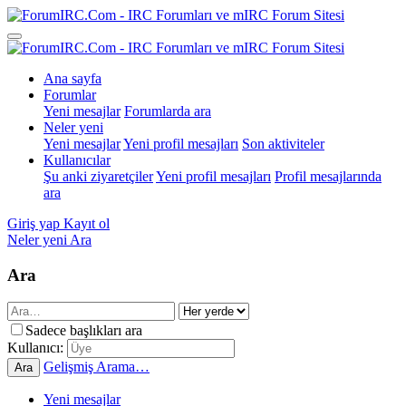
Ana sayfa
Forumlar
Yeni mesajlar
Forumlarda ara
Neler yeni
Yeni mesajlar
Yeni profil mesajları
Son aktiviteler
Kullanıcılar
Şu anki ziyaretçiler
Yeni profil mesajları
Profil mesajlarında
ara
Giriş yap
Kayıt ol
Neler yeni
Ara
Ara
Sadece başlıkları ara
Kullanıcı:
Gelişmiş Arama…
Ara
Yeni mesajlar