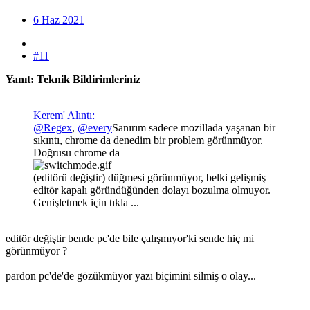
6 Haz 2021
#11
Yanıt: Teknik Bildirimleriniz
Kerem' Alıntı:
@Regex
,
@every
Sanırım sadece mozillada yaşanan bir
sıkıntı, chrome da denedim bir problem görünmüyor.
Doğrusu chrome da
(editörü değiştir) düğmesi görünmüyor, belki gelişmiş
editör kapalı göründüğünden dolayı bozulma olmuyor.
Genişletmek için tıkla ...
editör değiştir bende pc'de bile çalışmıyor'ki sende hiç mi
görünmüyor ?
pardon pc'de'de gözükmüyor yazı biçimini silmiş o olay...