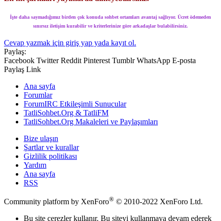
İşte daha saymadığımız birden çok konuda sohbet ortamları avantaj sağlıyor. Ücret ödemeden
sınırsız iletişim kurabilir ve kriterlerinize göre arkadaşlar bulabilirsiniz.
Cevap yazmak için giriş yap yada kayıt ol.
Paylaş:
Facebook
Twitter
Reddit
Pinterest
Tumblr
WhatsApp
E-posta
Paylaş
Link
Ana sayfa
Forumlar
ForumIRC Etkileşimli Sunucular
TatliSohbet.Org & TatliFM
TatliSohbet.Org Makaleleri ve Paylaşımları
Bize ulaşın
Şartlar ve kurallar
Gizlilik politikası
Yardım
Ana sayfa
RSS
®
Community platform by XenForo
© 2010-2022 XenForo Ltd.
Bu site çerezler kullanır. Bu siteyi kullanmaya devam ederek