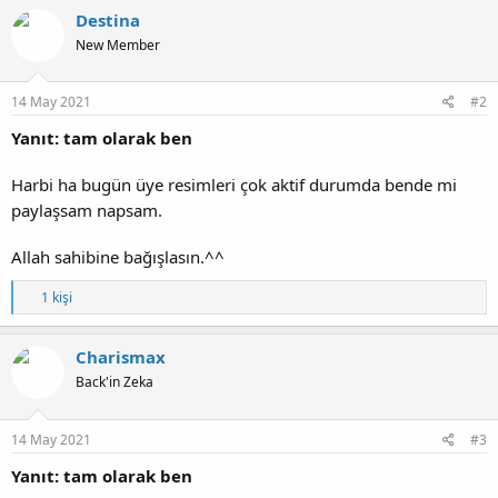
k
Destina
i
New Member
l
e
r
:
14 May 2021
#2
Yanıt: tam olarak ben
Harbi ha bugün üye resimleri çok aktif durumda bende mi
paylaşsam napsam.
Allah sahibine bağışlasın.^^
T
1 kişi
e
p
k
Charismax
i
Back'in Zeka
l
e
r
:
14 May 2021
#3
Yanıt: tam olarak ben