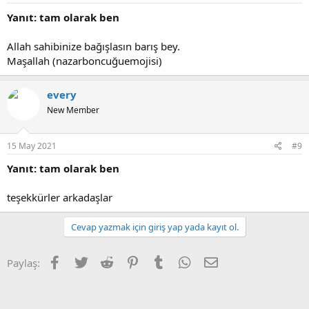
Yanıt: tam olarak ben
Allah sahibinize bağışlasın barış bey.
Maşallah (nazarboncuğuemojisi)
every
New Member
15 May 2021
#9
Yanıt: tam olarak ben
teşekkürler arkadaşlar
Cevap yazmak için giriş yap yada kayıt ol.
Facebook
Twitter
Reddit
Pinterest
Tumblr
WhatsApp
E-posta
Paylaş: