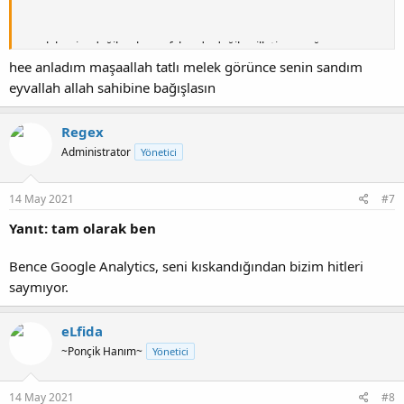
çocuk benim değil, yakınım falan da değil, milletin çocuğunu
paylaşmayı doğru bulmuyorum. engelli çocuklarla çalışıyoruz. o
hee anladım maşaallah tatlı melek görünce senin sandım
çocukta onlardan biri, annesi iki dk. biriyle konuşuyordu sanırım,
eyvallah allah sahibine bağışlasın
oyalamak için kucağıma almıştım. instagramda tam halleri vardı,
altına diyalog yazıp komik hale getirmiştik. maşallah, çok tatlı
çocuktu
Regex
Administrator
Yönetici
14 May 2021
#7
Yanıt: tam olarak ben
Bence Google Analytics, seni kıskandığından bizim hitleri
saymıyor.
eLfida
~Ponçik Hanım~
Yönetici
14 May 2021
#8