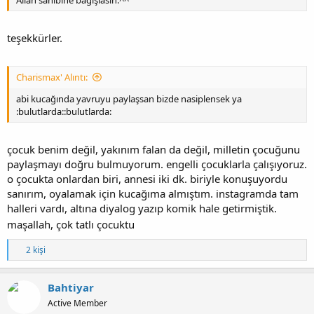
teşekkürler.
Charismax' Alıntı:
abi kucağında yavruyu paylaşsan bizde nasiplensek ya
:bulutlarda::bulutlarda:
çocuk benim değil, yakınım falan da değil, milletin çocuğunu
paylaşmayı doğru bulmuyorum. engelli çocuklarla çalışıyoruz.
o çocukta onlardan biri, annesi iki dk. biriyle konuşuyordu
sanırım, oyalamak için kucağıma almıştım. instagramda tam
halleri vardı, altına diyalog yazıp komik hale getirmiştik.
maşallah, çok tatlı çocuktu
T
2 kişi
e
p
k
Bahtiyar
i
Active Member
l