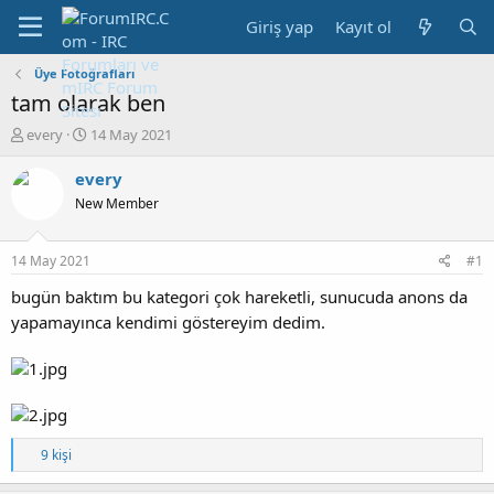
Giriş yap
Kayıt ol
Üye Fotoğrafları
tam olarak ben
K
B
every
14 May 2021
o
a
n
ş
every
b
l
New Member
u
a
y
n
u
g
14 May 2021
#1
b
ı
a
ç
bugün baktım bu kategori çok hareketli, sunucuda anons da
ş
t
yapamayınca kendimi göstereyim dedim.
l
a
a
r
t
i
a
h
n
i
T
9 kişi
e
p