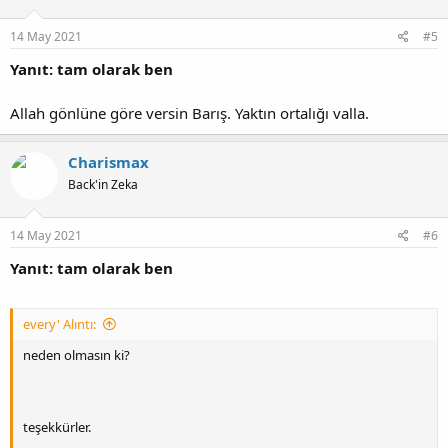
e
r
:
14 May 2021
#5
Yanıt: tam olarak ben
Allah gönlüne göre versin Barış. Yaktın ortalığı valla.
Charismax
Back'in Zeka
14 May 2021
#6
Yanıt: tam olarak ben
every' Alıntı:
neden olmasın ki?
teşekkürler.