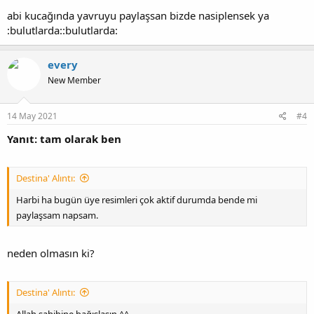
abi kucağında yavruyu paylaşsan bizde nasiplensek ya
:bulutlarda::bulutlarda:
every
New Member
14 May 2021
#4
Yanıt: tam olarak ben
Destina' Alıntı:
Harbi ha bugün üye resimleri çok aktif durumda bende mi
paylaşsam napsam.
neden olmasın ki?
Destina' Alıntı:
Allah sahibine bağışlasın.^^