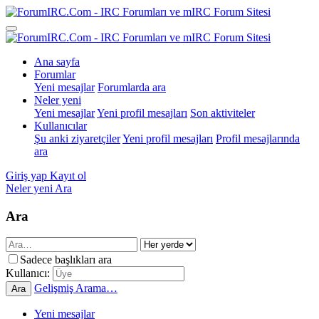
Ana sayfa
Forumlar
Yeni mesajlar
Forumlarda ara
Neler yeni
Yeni mesajlar
Yeni profil mesajları
Son aktiviteler
Kullanıcılar
Şu anki ziyaretçiler
Yeni profil mesajları
Profil mesajlarında
ara
Giriş yap
Kayıt ol
Neler yeni
Ara
Ara
Sadece başlıkları ara
Kullanıcı:
Gelişmiş Arama…
Ara
Yeni mesajlar