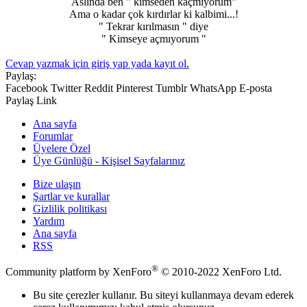
Aslında ben " kimseden kaçmıyorum"
Ama o kadar çok kırdırlar ki kalbimi...!
" Tekrar kırılmasın " diye
" Kimseye açmıyorum "​
Cevap yazmak için giriş yap yada kayıt ol.
Paylaş:
Facebook
Twitter
Reddit
Pinterest
Tumblr
WhatsApp
E-posta
Paylaş
Link
Ana sayfa
Forumlar
Üyelere Özel
Üye Günlüğü - Kişisel Sayfalarınız
Bize ulaşın
Şartlar ve kurallar
Gizlilik politikası
Yardım
Ana sayfa
RSS
®
Community platform by XenForo
© 2010-2022 XenForo Ltd.
Bu site çerezler kullanır. Bu siteyi kullanmaya devam ederek