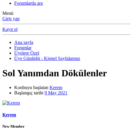
Forumlarda ara
Menü
Giriş yap
Kayıt ol
Ana sayfa
Forumlar
Üyelere Özel
Üye Günlüğü - Kişisel Sayfalarınız
Sol Yanımdan Dökülenler
Konbuyu başlatan
Kerem
Başlangıç tarihi
9 May 2021
Kerem
New Member