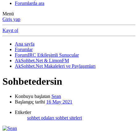
Forumlarda ara
Menü
Giriş yap
Kayıt ol
Ana sayfa
Forumlar
ForumIRC Etkileşimli Sunucular
AkSohbet.Net & LimonFM
AkSohbet.Net Makaleleri ve Paylaşımları
Sohbetedersin
Konbuyu başlatan
Sean
Başlangıç tarihi
16 May 2021
Etiketler
sohbet odaları
sohbet siteleri