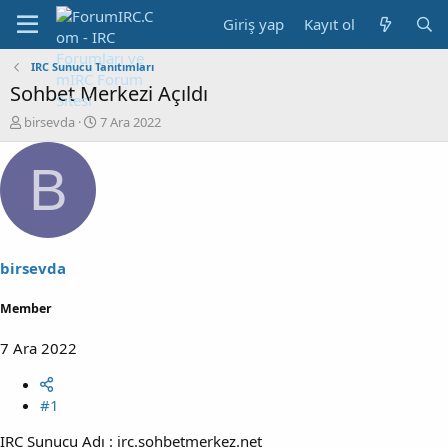
Giriş yap
Kayıt ol
IRC Sunucu Tanıtımları
Sohbet Merkezi Açıldı
K
B
birsevda
7 Ara 2022
o
a
n
ş
B
b
l
u
a
y
n
u
g
b
ı
a
ç
birsevda
ş
t
l
a
Member
a
r
t
i
7 Ara 2022
a
h
n
i
#1
IRC Sunucu Adı : irc.sohbetmerkez.net