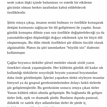
sesle yakın ilişki içinde bulunması ve estetik bir etkileme
gücünün olması herkes tarafından kabul edilebilecek
özelliklerdir.
Şiirin ortaya çıkışı, insanın sesini bulması ve özellikle konuşarak
iletişim kurmasını sağlayan bir dil geliştirmesi ile yaşıttır. İnsan
günlük konuşma dilinin yanı sıra özellikle değiştirebileceği ya da
yansıtabileceğini düşündüğü doğayı etkilemek için bir büyü dili
oluşturmuştu. Bu dilin ritmik özellikleri şiir dilinin öncülü olarak
algılanabilir. Platon da şiiri tanımlarken "büyülü söz" ifadesini
kullanmıştır.
Çağlar boyunca türküler şiirsel metinler olarak sözlü yazın
örnekleri olarak yaşamışlardır. Her kültürün günlük dil kadar sık
kullandığı türkülerin sosyolojik boyutu yazınsal boyutundan
daha önde görülmüştür. İşlerini yaparken türkü söyleyen insanlar
bireysel ya da grupsal gereksinimlerinden dolayı farklı türlerde
şiir geliştirmişlerdir. Bu gereksinim sonucu ortaya çıkan türler
Yunan kültürü etkisi altında gelişmiştir. Bu bağlamda ilk gelişen
türler lirik, epik ve dramatik şiirdir. Bunların dışında pastoral,
didaktik ve satirik diye adlandırılan türler de şiirde iç