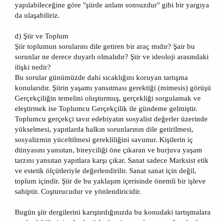
yapılabileceğine göre "şiirde anlam sonsuzdur" gibi bir yargıya
da ulaşabiliriz.
d) Şiir ve Toplum
Şiir toplumun sorularını dile getiren bir araç mıdır? Şair bu
sorunlar ne derece duyarlı olmalıdır? Şiir ve ideoloji arasındaki
ilişki nedir?
Bu sorular günümüzde dahi sıcaklığını koruyan tartışma
konularıdır. Şiirin yaşamı yansıtması gerektiği (mimesis) görüşü
Gerçekçiliğin temelini oluşturmuş, gerçekliği sorgulamak ve
eleştirmek ise Toplumcu Gerçekçilik ile gündeme gelmiştir.
Toplumcu gerçekçi tavır edebiyatın sosyalist değerler üzerinde
yükselmesi, yapıtlarda halkın sorunlarının dile getirilmesi,
sosyalizmin yüceltilmesi gerekliliğini savunur. Kişilerin iç
dünyasını yansıtan, bireyciliği öne çıkaran ve burjuva yaşam
tarzını yansıtan yapıtlara karşı çıkar. Sanat sadece Marksist etik
ve estetik ölçütleriyle değerlendirilir. Sanat sanat için değil,
toplum içindir. Şiir de bu yaklaşım içerisinde önemli bir işleve
sahiptir. Coşturucudur ve yönlendiricidir.
Bugün şiir dergilerini karıştırdığınızda bu konudaki tartışmalara