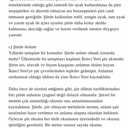
örneklerinde olduğu gibi sistemli bir uyak kullanılmasa da şiire
serpiştirilen ve düzenli olmayan ses benzeşmeleri şiiri canlı
tutmanın gereğidir. Şiirde kullanılan redif, zengin uyak, tam uyak
ve yarım uyak ile içses uyumu şiirin daha kolay akılda
kalmasını, akıcılığı sağlar ve bazen verilmek istenen duyguyu
yansıtır.
c) Şiirde Anlam
Yıllardır tartışılan bir konudur: Şiirde anlam olmak zorunda
mıdır? Ülkemizde bu tartışmayı başlatan İkinci Yeni şiir akımıdır.
Şiirin ses, sözcük ve biçem kaygısını anlamın önüne koyan
İkinci Yeni'ye şiir çevrelerinden tepkiler gelmiştir. Anlamın
rastlantısal olduğu iddiası da yine İkinci Yeni kaynaklıdır.
Daha önce de sözünü ettiğimiz gibi, şiir dilinin özelliklerinden
biri şiirde anlamın çizgisel değil dolaylı olmasıdır. Şiirsel bir
metnin çok anlamlılığı okurun onu anlamlamasından
kaynaklanır. Şiirde, şiir olmayan metinlerin tersine, anlam şair
tarafından hazır verilmez ve anlama ulaşma okurdan beklenir.
Öyleyse şiir okuma her türlü okumanın üzerindedir ve okurun
işbirliğini gerektirir. Bir metne sonsuz sayıda okuma