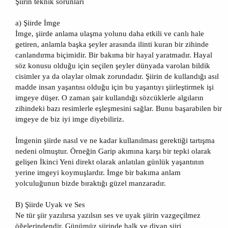
Şiirin teknik sorunları
a) Şiirde İmge
İmge, şiirde anlama ulaşma yolunu daha etkili ve canlı hale
getiren, anlamla başka şeyler arasında ilinti kuran bir zihinde
canlandırma biçimidir. Bir bakıma bir hayal yaratmadır. Hayal
söz konusu olduğu için seçilen şeyler dünyada varolan bildik
cisimler ya da olaylar olmak zorundadır. Şiirin de kullandığı asıl
madde insan yaşantısı olduğu için bu yaşantıyı şiirleştirmek işi
imgeye düşer. O zaman şair kullandığı sözcüklerle algıların
zihindeki bazı resimlerle eşleşmesini sağlar. Bunu başarabilen bir
imgeye de biz iyi imge diyebiliriz.
İmgenin şiirde nasıl ve ne kadar kullanılması gerektiği tartışma
nedeni olmuştur. Örneğin Garip akımına karşı bir tepki olarak
gelişen İkinci Yeni direkt olarak anlatılan günlük yaşantının
yerine imgeyi koymuşlardır. İmge bir bakıma anlam
yolculuğunun bizde bıraktığı güzel manzaradır.
B) Şiirde Uyak ve Ses
Ne tür şiir yazılırsa yazılsın ses ve uyak şiirin vazgeçilmez
öğelerindendir. Günümüz şiirinde halk ve divan şiiri