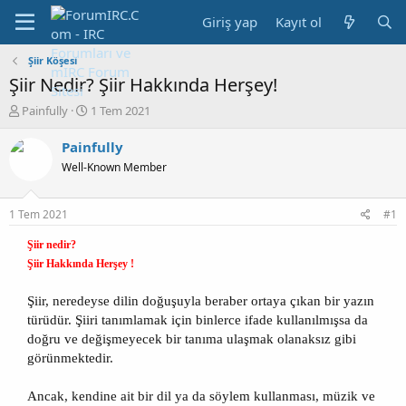
Giriş yap
Kayıt ol
Şiir Köşesi
Şiir Nedir? Şiir Hakkında Herşey!
K
B
Painfully
1 Tem 2021
o
a
n
ş
Painfully
b
l
Well-Known Member
u
a
y
n
u
g
1 Tem 2021
#1
b
ı
a
ç
Şiir nedir?
ş
t
Şiir Hakkında Herşey !
l
a
a
r
Şiir, neredeyse dilin doğuşuyla beraber ortaya çıkan bir yazın
t
i
türüdür. Şiiri tanımlamak için binlerce ifade kullanılmışsa da
a
h
n
i
doğru ve değişmeyecek bir tanıma ulaşmak olanaksız gibi
görünmektedir.
Ancak, kendine ait bir dil ya da söylem kullanması, müzik ve