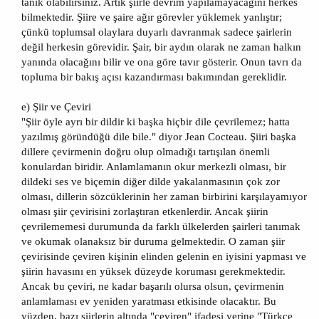
tanık olabilirsiniz. Artık şiirle devrim yapılamayacağını herkes
bilmektedir. Şiire ve şaire ağır görevler yüklemek yanlıştır;
çünkü toplumsal olaylara duyarlı davranmak sadece şairlerin
değil herkesin görevidir. Şair, bir aydın olarak ne zaman halkın
yanında olacağını bilir ve ona göre tavır gösterir. Onun tavrı da
topluma bir bakış açısı kazandırması bakımından gereklidir.
e) Şiir ve Çeviri
"Şiir öyle ayrı bir dildir ki başka hiçbir dile çevrilemez; hatta
yazılmış göründüğü dile bile." diyor Jean Cocteau. Şiiri başka
dillere çevirmenin doğru olup olmadığı tartışılan önemli
konulardan biridir. Anlamlamanın okur merkezli olması, bir
dildeki ses ve biçemin diğer dilde yakalanmasının çok zor
olması, dillerin sözcüklerinin her zaman birbirini karşılayamıyor
olması şiir çevirisini zorlaştıran etkenlerdir. Ancak şiirin
çevrilememesi durumunda da farklı ülkelerden şairleri tanımak
ve okumak olanaksız bir duruma gelmektedir. O zaman şiir
çevirisinde çeviren kişinin elinden gelenin en iyisini yapması ve
şiirin havasını en yüksek düzeyde koruması gerekmektedir.
Ancak bu çeviri, ne kadar başarılı olursa olsun, çevirmenin
anlamlaması ev yeniden yaratması etkisinde olacaktır. Bu
yüzden, bazı şiirlerin altında "çeviren" ifadesi yerine "Türkçe