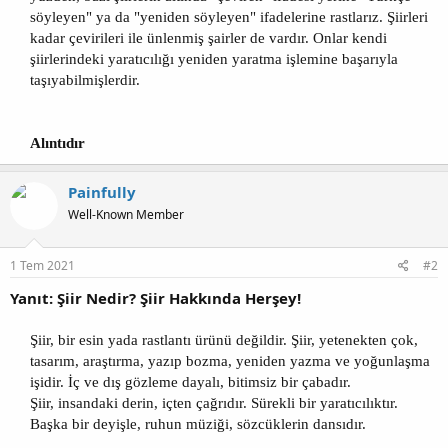
söyleyen" ya da "yeniden söyleyen" ifadelerine rastlarız. Şiirleri
kadar çevirileri ile ünlenmiş şairler de vardır. Onlar kendi
şiirlerindeki yaratıcılığı yeniden yaratma işlemine başarıyla
taşıyabilmişlerdir.
Alıntıdır
Painfully
Well-Known Member
1 Tem 2021
#2
Yanıt: Şiir Nedir? Şiir Hakkında Herşey!
Şiir, bir esin yada rastlantı ürünü değildir. Şiir, yetenekten çok,
tasarım, araştırma, yazıp bozma, yeniden yazma ve yoğunlaşma
işidir. İç ve dış gözleme dayalı, bitimsiz bir çabadır.
Şiir, insandaki derin, içten çağrıdır. Sürekli bir yaratıcılıktır.
Başka bir deyişle, ruhun müziği, sözcüklerin dansıdır.