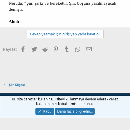
Neruda: “Şiir, şarkı ve berekettir. Şiir, boşuna yazılmayacak”
demişti.
Alıntı
Cevap yazmak için giriş yap yada kayıt ol.
Facebook
Twitter
Reddit
Pinterest
Tumblr
WhatsApp
E-posta
Paylaş:
Şiir Köşesi
Bize ulaşın
Şartlar ve kurallar
Gizlilik politikası
Yardım
Bu site çerezler kullanır. Bu siteyi kullanmaya devam ederek çerez
Ana sayfa
R
kullanımımızı kabul etmiş olursunuz.
S
S
Kabul
Daha fazla bilgi edin…
®
Community platform by XenForo
© 2010-2022 XenForo Ltd.