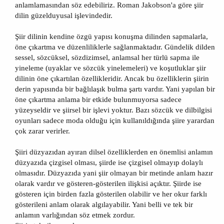
anlamlamasından söz edebiliriz. Roman Jakobson'a göre şiir
dilin güzelduyusal işlevindedir.
Şiir dilinin kendine özgü yapısı konuşma dilinden sapmalarla,
öne çıkartma ve düzenliliklerle sağlanmaktadır. Gündelik dilden
sessel, sözcüksel, sözdizimsel, anlamsal her türlü sapma ile
yineleme (uyaklar ve sözcük yinelemeleri) ve koşutluklar şiir
dilinin öne çıkartılan özellikleridir. Ancak bu özelliklerin şiirin
derin yapısında bir bağlılaşık bulma şartı vardır. Yani yapılan bir
öne çıkartma anlama bir etkide bulunmuyorsa sadece
yüzeyseldir ve şiirsel bir işlevi yoktur. Bazı sözcük ve dilbilgisi
oyunları sadece moda olduğu için kullanıldığında şiire yarardan
çok zarar verirler.
Şiiri düzyazıdan ayıran dilsel özelliklerden en önemlisi anlamın
düzyazıda çizgisel olması, şiirde ise çizgisel olmayıp dolaylı
olmasıdır. Düzyazıda yani şiir olmayan bir metinde anlam hazır
olarak vardır ve gösteren-gösterilen ilişkisi açıktır. Şiirde ise
gösteren için birden fazla gösterilen olabilir ve her okur farklı
gösterileni anlam olarak algılayabilir. Yani belli ve tek bir
anlamın varlığından söz etmek zordur.