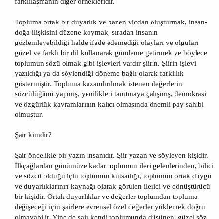
farklılaşmanın diğer örnekleridir.
Topluma ortak bir duyarlık ve bazen vicdan oluşturmak, insan-
doğa ilişkisini düzene koymak, sıradan insanın
gözlemleyebildiği halde ifade edemediği olayları ve olguları
güzel ve farklı bir dil kullanarak gündeme getirmek ve böylece
toplumun sözü olmak gibi işlevleri vardır şiirin. Şiirin işlevi
yazıldığı ya da söylendiği döneme bağlı olarak farklılık
göstermiştir. Topluma kazandırılmak istenen değerlerin
sözcülüğünü yapmış, yenilikleri tanıtmaya çalışmış, demokrasi
ve özgürlük kavramlarının kalıcı olmasında önemli pay sahibi
olmuştur.
Şair kimdir?
Şair öncelikle bir yazın insanıdır. Şiir yazan ve söyleyen kişidir.
İlkçağlardan günümüze kadar toplumun ileri gelenlerinden, bilici
ve sözcü olduğu için toplumun kutsadığı, toplumun ortak duygu
ve duyarlıklarının kaynağı olarak görülen ilerici ve dönüştürücü
bir kişidir. Ortak duyarlıklar ve değerler toplumdan topluma
değişeceği için şairlere evrensel özel değerler yüklemek doğru
olmayabilir. Yine de şair kendi toplumunda düşünen, güzel söz