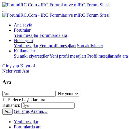
Ana sayfa
Forumlar
Yeni mesajlar
Forumlarda ara
Neler yeni
Yeni mesajlar
Yeni profil mesajları
Son aktiviteler
Kullanıcılar
Şu anki ziyaretçiler
Yeni profil mesajları
Profil mesajlarında ara
Giriş yap
Kayıt ol
Neler yeni
Ara
Ara
Sadece başlıkları ara
Kullanıcı:
Gelişmiş Arama…
Ara
Yeni mesajlar
Forumlarda ara