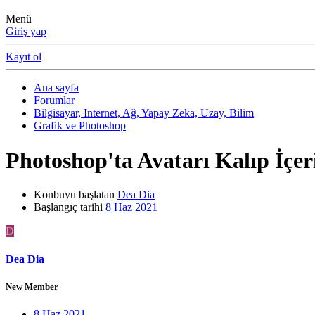
Menü
Giriş yap
Kayıt ol
Ana sayfa
Forumlar
Bilgisayar, Internet, Ağ, Yapay Zeka, Uzay, Bilim
Grafik ve Photoshop
Photoshop'ta Avatarı Kalıp İçer
Konbuyu başlatan
Dea Dia
Başlangıç tarihi
8 Haz 2021
D
Dea Dia
New Member
8 Haz 2021