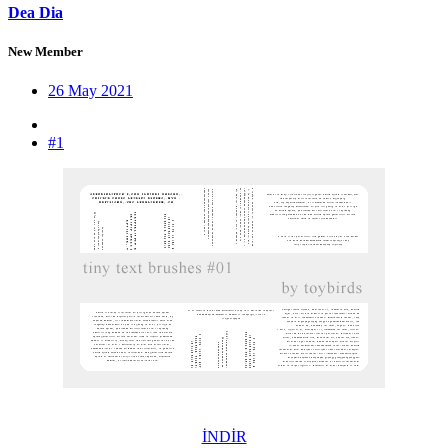
Dea Dia
New Member
26 May 2021
#1
İNDİR