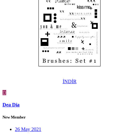
İNDİR
D
Dea Dia
New Member
26 May 2021