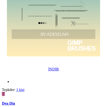
İNDİR
Tepkiler:
1 kişi
D
Dea Dia