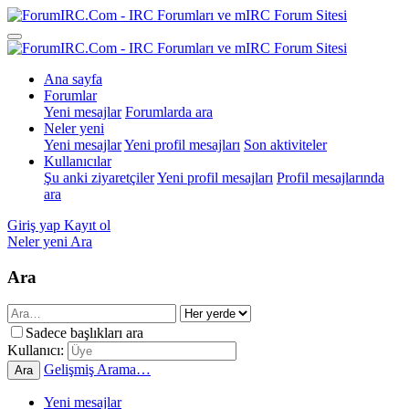
Ana sayfa
Forumlar
Yeni mesajlar
Forumlarda ara
Neler yeni
Yeni mesajlar
Yeni profil mesajları
Son aktiviteler
Kullanıcılar
Şu anki ziyaretçiler
Yeni profil mesajları
Profil mesajlarında
ara
Giriş yap
Kayıt ol
Neler yeni
Ara
Ara
Sadece başlıkları ara
Kullanıcı:
Gelişmiş Arama…
Ara
Yeni mesajlar