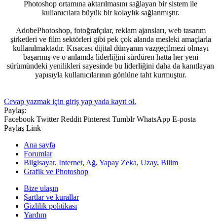
Photoshop ortamına aktarılmasını sağlayan bir sistem ile
kullanıcılara büyük bir kolaylık sağlanmıştır.
AdobePhotoshop, fotoğrafçılar, reklam ajansları, web tasarım
şirketleri ve film sektörleri gibi pek çok alanda mesleki amaçlarla
kullanılmaktadır. Kısacası dijital dünyanın vazgeçilmezi olmayı
başarmış ve o anlamda liderliğini sürdüren hatta her yeni
sürümündeki yenilikleri sayesinde bu liderliğini daha da kanıtlayan
yapısıyla kullanıcılarının gönlüne taht kurmuştur.
Cevap yazmak için giriş yap yada kayıt ol.
Paylaş:
Facebook
Twitter
Reddit
Pinterest
Tumblr
WhatsApp
E-posta
Paylaş
Link
Ana sayfa
Forumlar
Bilgisayar, Internet, Ağ, Yapay Zeka, Uzay, Bilim
Grafik ve Photoshop
Bize ulaşın
Şartlar ve kurallar
Gizlilik politikası
Yardım