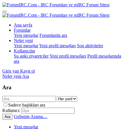
Ana sayfa
Forumlar
Yeni mesajlar
Forumlarda ara
Neler yeni
Yeni mesajlar
Yeni profil mesajları
Son aktiviteler
Kullanıcılar
Şu anki ziyaretçiler
Yeni profil mesajları
Profil mesajlarında
ara
Giriş yap
Kayıt ol
Neler yeni
Ara
Ara
Sadece başlıkları ara
Kullanıcı:
Gelişmiş Arama…
Ara
Yeni mesajlar