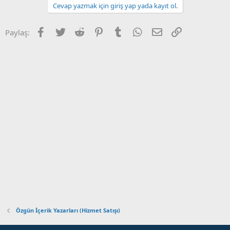
Cevap yazmak için giriş yap yada kayıt ol.
Facebook
Twitter
Reddit
Pinterest
Tumblr
WhatsApp
E-posta
Link
Paylaş:
Özgün İçerik Yazarları (Hizmet Satışı)