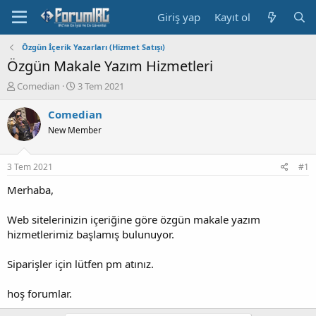
Giriş yap
Kayıt ol
Özgün İçerik Yazarları (Hizmet Satışı)
Özgün Makale Yazım Hizmetleri
K
B
Comedian
3 Tem 2021
o
a
n
ş
Comedian
b
l
New Member
u
a
y
n
u
g
3 Tem 2021
#1
b
ı
a
ç
Merhaba,
ş
t
l
a
Web sitelerinizin içeriğine göre özgün makale yazım
a
r
hizmetlerimiz başlamış bulunuyor.
t
i
a
h
Siparişler için lütfen pm atınız.
n
i
hoş forumlar.