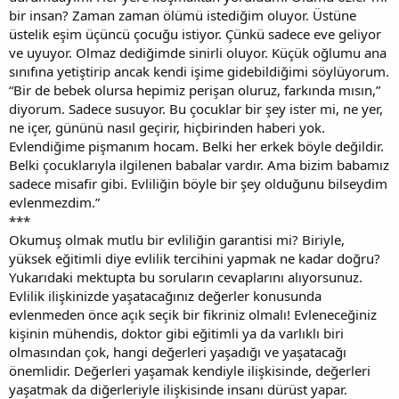
bir insan? Zaman zaman ölümü istediğim oluyor. Üstüne
üstelik eşim üçüncü çocuğu istiyor. Çünkü sadece eve geliyor
ve uyuyor. Olmaz dediğimde sinirli oluyor. Küçük oğlumu ana
sınıfına yetiştirip ancak kendi işime gidebildiğimi söylüyorum.
“Bir de bebek olursa hepimiz perişan oluruz, farkında mısın,”
diyorum. Sadece susuyor. Bu çocuklar bir şey ister mi, ne yer,
ne içer, gününü nasıl geçirir, hiçbirinden haberi yok.
Evlendiğime pişmanım hocam. Belki her erkek böyle değildir.
Belki çocuklarıyla ilgilenen babalar vardır. Ama bizim babamız
sadece misafir gibi. Evliliğin böyle bir şey olduğunu bilseydim
evlenmezdim.”
***
Okumuş olmak mutlu bir evliliğin garantisi mi? Biriyle,
yüksek eğitimli diye evlilik tercihini yapmak ne kadar doğru?
Yukarıdaki mektupta bu soruların cevaplarını alıyorsunuz.
Evlilik ilişkinizde yaşatacağınız değerler konusunda
evlenmeden önce açık seçik bir fikriniz olmalı! Evleneceğiniz
kişinin mühendis, doktor gibi eğitimli ya da varlıklı biri
olmasından çok, hangi değerleri yaşadığı ve yaşatacağı
önemlidir. Değerleri yaşamak kendiyle ilişkisinde, değerleri
yaşatmak da diğerleriyle ilişkisinde insanı dürüst yapar.