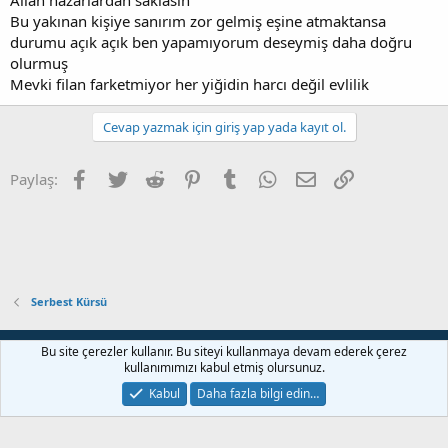
Allah nazarlardan saklasın
Bu yakınan kişiye sanırım zor gelmiş eşine atmaktansa
durumu açık açık ben yapamıyorum deseymiş daha doğru
olurmuş
Mevki filan farketmiyor her yiğidin harcı değil evlilik
Cevap yazmak için giriş yap yada kayıt ol.
Facebook
Twitter
Reddit
Pinterest
Tumblr
WhatsApp
E-posta
Link
Paylaş:
Serbest Kürsü
Bize ulaşın
Şartlar ve kurallar
Gizlilik politikası
Yardım
Bu site çerezler kullanır. Bu siteyi kullanmaya devam ederek çerez
Ana sayfa
R
kullanımımızı kabul etmiş olursunuz.
S
S
Kabul
Daha fazla bilgi edin…
®
Community platform by XenForo
© 2010-2022 XenForo Ltd.