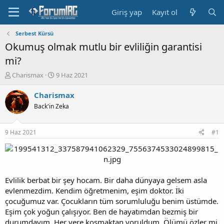
Giriş yap
Kayıt ol
Serbest Kürsü
Okumuş olmak mutlu bir evliliğin garantisi
mi?
K
B
Charismax
9 Haz 2021
o
a
n
ş
Charismax
b
l
Back'in Zeka
u
a
y
n
u
g
9 Haz 2021
#1
b
ı
a
ç
ş
t
l
a
a
r
Evlilik berbat bir şey hocam. Bir daha dünyaya gelsem asla
t
i
evlenmezdim. Kendim öğretmenim, eşim doktor. İki
a
h
çocuğumuz var. Çocukların tüm sorumluluğu benim üstümde.
n
i
Eşim çok yoğun çalışıyor. Ben de hayatımdan bezmiş bir
durumdayım. Her yere koşmaktan yoruldum. Ölümü özler mi