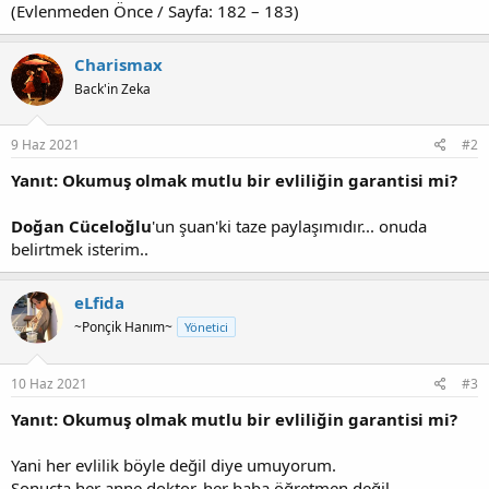
(Evlenmeden Önce / Sayfa: 182 – 183)
Charismax
Back'in Zeka
9 Haz 2021
#2
Yanıt: Okumuş olmak mutlu bir evliliğin garantisi mi?
Doğan Cüceloğlu
'un şuan'ki taze paylaşımıdır... onuda
belirtmek isterim..
eLfida
~Ponçik Hanım~
Yönetici
10 Haz 2021
#3
Yanıt: Okumuş olmak mutlu bir evliliğin garantisi mi?
Yani her evlilik böyle değil diye umuyorum.
Sonuçta her anne doktor, her baba öğretmen değil..