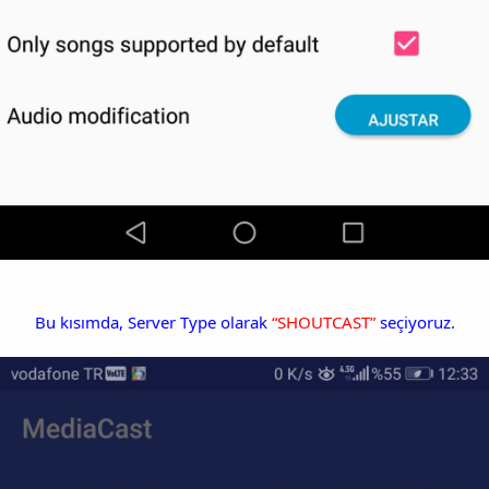
Bu kısımda, Server Type olarak
“SHOUTCAST”
seçiyoruz.