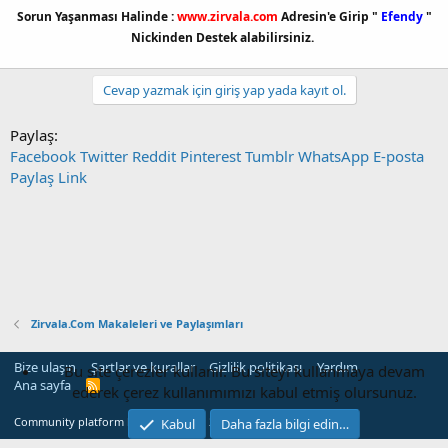
Sorun Yaşanması Halinde :
www.zirvala.com
Adresin'e Girip "
Efendy
"
Nickinden Destek alabilirsiniz.
Cevap yazmak için giriş yap yada kayıt ol.
Paylaş:
Facebook
Twitter
Reddit
Pinterest
Tumblr
WhatsApp
E-posta
Paylaş
Link
Zirvala.Com Makaleleri ve Paylaşımları
Bize ulaşın
Şartlar ve kurallar
Gizlilik politikası
Yardım
Bu site çerezler kullanır. Bu siteyi kullanmaya devam
Ana sayfa
R
ederek çerez kullanımımızı kabul etmiş olursunuz.
S
S
®
Community platform by XenForo
© 2010-2022 XenForo Ltd.
Kabul
Daha fazla bilgi edin…