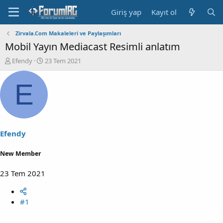
Giriş yap
Kayıt ol
Zirvala.Com Makaleleri ve Paylaşımları
Mobil Yayın Mediacast Resimli anlatım
K
B
Efendy
23 Tem 2021
o
a
n
ş
E
b
l
u
a
y
n
u
g
b
ı
a
ç
Efendy
ş
t
l
a
New Member
a
r
t
i
23 Tem 2021
a
h
n
i
#1