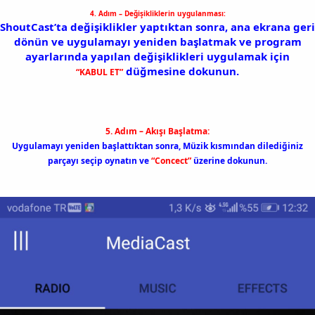
4. Adım – Değişikliklerin uygulanması:
ShoutCast’ta değişiklikler yaptıktan sonra, ana ekrana geri
dönün ve uygulamayı yeniden başlatmak ve program
ayarlarında yapılan değişiklikleri uygulamak için
düğmesine dokunun.
“KABUL ET”
5. Adım – Akışı Başlatma:
Uygulamayı yeniden başlattıktan sonra, Müzik kısmından dilediğiniz
parçayı seçip oynatın ve
“Concect”
üzerine dokunun.