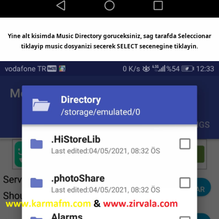
Yine alt kisimda Music Directory goruceksiniz, sag tarafda Seleccionar
tiklayip music dosyanizi secerek SELECT secenegine tiklayin.