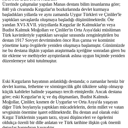
Üzerinde çalışmalar yapılan Manas destanı bilim insanlarına göre;
840 yılı civarında Kırgızlar'ın bozkırlarında devlet kurmaya
başladıkları yıllarda ve aynı zamanda Uygur Türkleri ve Çinliler'le
yaptıkları savaşlarda oluşmaya başladığı düşünülmektedir. Öte
yandan XVI-XVII. yüzyıllarda Kırgızlar ile Kalmuklar'ın veya
Budist Kalmuk Moğolları ve Çinliler'in Orta Asya'daki müslüman
Türk kavimleriyle yaptıkları savaşlar sırasında zenginleştirilen bu
destan 1917 Sovyet devriminden önce Rus çarına ve komünist
yönetime karşı övgülerle yeniden oluşmaya başlamıştır. Günümüzde
ise bu destana ilişkin yapılan araştırmada içeriğine sonradan giren bu
tür ekleme ve methiyeler ayrıştırılarak aslına uygun biçimde yeniden
düzenlemeye tabii tutulmuştur.
Eski Kırgızların hayatının anlatıldığı destanda; o zamanlar henüz bir
devlet kurma, fethetme ve sömürgecilik gibi ülkülere sahip olmayıp
küçük kabileler halinde yaşamayı tercih etmişlerdir. Ancak destana
göre; eski Kırgızlar'ın iç ve dış düşmanları, Budist Kalmuk-
Moğollar, Çinliler, kısmen de Uygurlar ve Orta Asya'da yaşayan
diğer Türk boylarıyla yaptıkları mücadelelerin, derin millet ve vatan
sevgisinin önemine işaret edilmektedir. Bu destan asıl olarak eski
Kırgız Türklerinin yaşam tarzı, siyasi düşünceleri ve ögelerini
oldukça özenli bir dille anlatan ve Türk tarihine ilişkin çok önemli
detaylar barındıran kaynaktır.