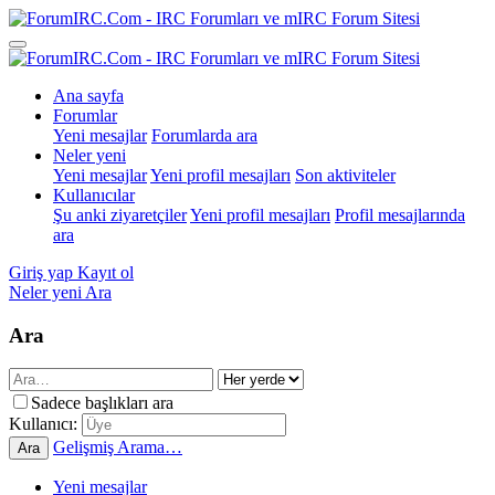
Ana sayfa
Forumlar
Yeni mesajlar
Forumlarda ara
Neler yeni
Yeni mesajlar
Yeni profil mesajları
Son aktiviteler
Kullanıcılar
Şu anki ziyaretçiler
Yeni profil mesajları
Profil mesajlarında
ara
Giriş yap
Kayıt ol
Neler yeni
Ara
Ara
Sadece başlıkları ara
Kullanıcı:
Gelişmiş Arama…
Ara
Yeni mesajlar