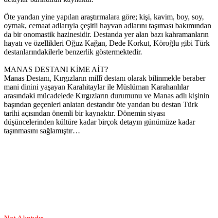
Öte yandan yine yapılan araştırmalara göre; kişi, kavim, boy, soy,
oymak, cemaat adlarıyla çeşitli hayvan adlarını taşıması bakımından
da bir onomastik hazinesidir. Destanda yer alan bazı kahramanların
hayatı ve özellikleri Oğuz Kağan, Dede Korkut, Köroğlu gibi Türk
destanlarındakilerle benzerlik göstermektedir.
MANAS DESTANI KİME AİT?
Manas Destanı, Kırgızların millî destanı olarak bilinmekle beraber
mani dinini yaşayan Karahitaylar ile Müslüman Karahanlılar
arasındaki mücadelede Kırgızların durumunu ve Manas adlı kişinin
başından geçenleri anlatan destandır öte yandan bu destan Türk
tarihi açısından önemli bir kaynaktır. Dönemin siyası
düşüncelerinden kültüre kadar birçok detayın günümüze kadar
taşınmasını sağlamıştır…