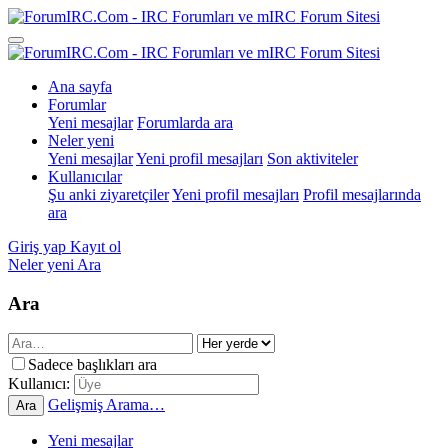
Ana sayfa
Forumlar
Yeni mesajlar
Forumlarda ara
Neler yeni
Yeni mesajlar
Yeni profil mesajları
Son aktiviteler
Kullanıcılar
Şu anki ziyaretçiler
Yeni profil mesajları
Profil mesajlarında
ara
Giriş yap
Kayıt ol
Neler yeni
Ara
Ara
Sadece başlıkları ara
Kullanıcı:
Gelişmiş Arama…
Ara
Yeni mesajlar