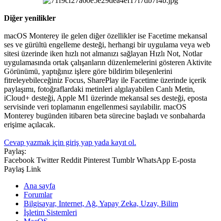
Diğer yenilikler
macOS Monterey ile gelen diğer özellikler ise Facetime mekansal
ses ve gürültü engelleme desteği, herhangi bir uygulama veya web
sitesi üzerinde iken hızlı not almanızı sağlayan Hızlı Not, Notlar
uygulamasında ortak çalışanların düzenlemelerini gösteren Aktivite
Görünümü, yaptığınız işlere göre bildirim bileşenlerini
fitreleyebileceğiniz Focus, SharePlay ile Facetime üzerinde içerik
paylaşımı, fotoğraflardaki metinleri algılayabilen Canlı Metin,
iCloud+ desteği, Apple M1 üzerinde mekansal ses desteği, eposta
servisinde veri toplamanın engellenmesi sayılabilir. macOS
Monterey bugünden itibaren beta sürecine başladı ve sonbaharda
erişime açılacak.
Cevap yazmak için giriş yap yada kayıt ol.
Paylaş:
Facebook
Twitter
Reddit
Pinterest
Tumblr
WhatsApp
E-posta
Paylaş
Link
Ana sayfa
Forumlar
Bilgisayar, Internet, Ağ, Yapay Zeka, Uzay, Bilim
İşletim Sistemleri