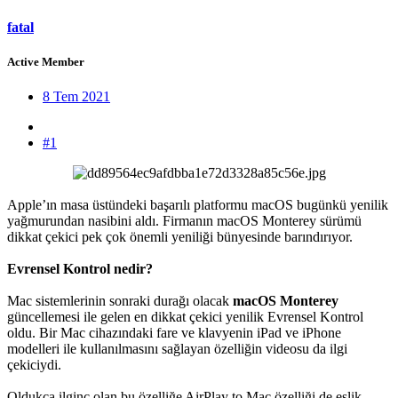
fatal
Active Member
8 Tem 2021
#1
Apple’ın masa üstündeki başarılı platformu macOS bugünkü yenilik
yağmurundan nasibini aldı. Firmanın macOS Monterey sürümü
dikkat çekici pek çok önemli yeniliği bünyesinde barındırıyor.
Evrensel Kontrol nedir?
Mac sistemlerinin sonraki durağı olacak
macOS Monterey
güncellemesi ile gelen en dikkat çekici yenilik Evrensel Kontrol
oldu. Bir Mac cihazındaki fare ve klavyenin iPad ve iPhone
modelleri ile kullanılmasını sağlayan özelliğin videosu da ilgi
çekiciydi.
Oldukça ilginç olan bu özelliğe AirPlay to Mac özelliği de eşlik