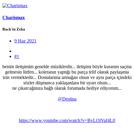
Charismax
Back'in Zeka
9 Haz 2021
#1
benim iletişimim genelde müziklerdir... iletişimi böyle kurarım saçma
gelmesin lütfen... koleranın yaptığı bu parça telif olarak paylaşıma
izin vermektedir... Dostalarıma armağan olsun ve aynı parça içindeki
sözler düşmanca yaklaşanlara bir uyarı olsun...
ne çıkarcağınıza bağlı olarak forumada hediye ediyorum...
@Destina
https://www.youtube.com/watch?v=BvLOlVaf4L0