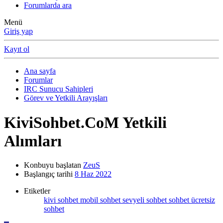
Forumlarda ara
Menü
Giriş yap
Kayıt ol
Ana sayfa
Forumlar
IRC Sunucu Sahipleri
Görev ve Yetkili Arayışları
KiviSohbet.CoM Yetkili
Alımları
Konbuyu başlatan
ZeuS
Başlangıç tarihi
8 Haz 2022
Etiketler
kivi sohbet
mobil sohbet
sevyeli sohbet
sohbet
ücretsiz
sohbet