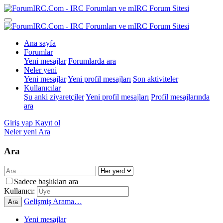
Ana sayfa
Forumlar
Yeni mesajlar
Forumlarda ara
Neler yeni
Yeni mesajlar
Yeni profil mesajları
Son aktiviteler
Kullanıcılar
Şu anki ziyaretçiler
Yeni profil mesajları
Profil mesajlarında
ara
Giriş yap
Kayıt ol
Neler yeni
Ara
Ara
Sadece başlıkları ara
Kullanıcı:
Gelişmiş Arama…
Ara
Yeni mesajlar