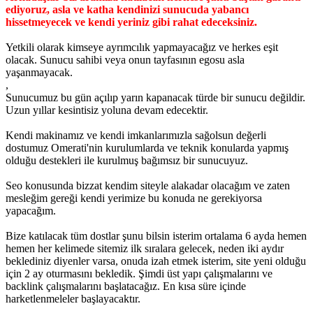
ediyoruz, asla ve katha kendinizi sunucuda yabancı
hissetmeyecek ve kendi yeriniz gibi rahat edeceksiniz.
Yetkili olarak kimseye ayrımcılık yapmayacağız ve herkes eşit
olacak. Sunucu sahibi veya onun tayfasının egosu asla
yaşanmayacak.
,
Sunucumuz bu gün açılıp yarın kapanacak türde bir sunucu değildir.
Uzun yıllar kesintisiz yoluna devam edecektir.
Kendi makinamız ve kendi imkanlarımızla sağolsun değerli
dostumuz Omerati'nin kurulumlarda ve teknik konularda yapmış
olduğu destekleri ile kurulmuş bağımsız bir sunucuyuz.
Seo konusunda bizzat kendim siteyle alakadar olacağım ve zaten
mesleğim gereği kendi yerimize bu konuda ne gerekiyorsa
yapacağım.
Bize katılacak tüm dostlar şunu bilsin isterim ortalama 6 ayda hemen
hemen her kelimede sitemiz ilk sıralara gelecek, neden iki aydır
beklediniz diyenler varsa, onuda izah etmek isterim, site yeni olduğu
için 2 ay oturmasını bekledik. Şimdi üst yapı çalışmalarını ve
backlink çalışmalarını başlatacağız. En kısa süre içinde
harketlenmeleler başlayacaktır.