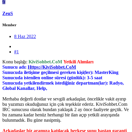
Z
ZeuS
Member
8 Haz 2022
#1
Konu başlığı:
KiviSohbet.CoM
Yetkili Alımları
Sunucu adı:
Https://KiviSohbet.CoM
Sunucuda iletişime geçilmesi gereken kişi(ler): MasterKing
Sunucuda istenilen online süresi (günlük): 3-5 saat
Sunucuda yetkilendirmek istediğiniz departman(lar): Radyo,
Global Kanallar, Help,
Merhaba değerli dostlar ve sevgili arkadaşlar, öncelikle vakit ayırıp
bu yazımızı okuduğunuz için çok teşekkür ederiz. KiviSohbet.Com
IRC sunucusu olarak bundan yaklaşık 2 ay önce faaliyete geçtik. Ve
bu zamana kadar henüz herhangi bir ilan açıp yetkili arayışında
bulunmadık. Bu güne nasipmiş.
Arkadaşlar biz aramıza katılacak herkese şunu baştan garanti