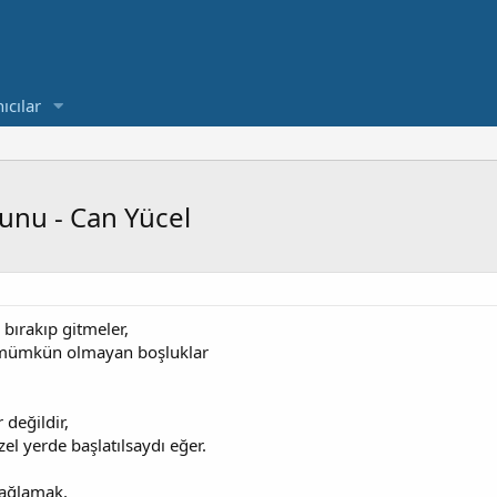
ıcılar
sunu - Can Yücel
bırakıp gitmeler,
 mümkün olmayan boşluklar
 değildir,
zel yerde başlatılsaydı eğer.
 ağlamak,