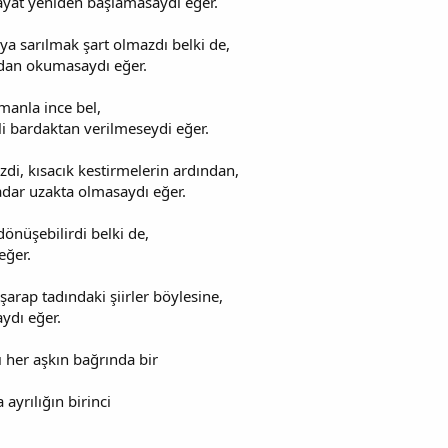
ayat yeniden başlamasaydı eğer.
ya sarılmak şart olmazdı belki de,
dan okumasaydı eğer.
amanla ince bel,
li bardaktan verilmeseydi eğer.
di, kısacık kestirmelerin ardından,
adar uzakta olmasaydı eğer.
dönüşebilirdi belki de,
 eğer.
arap tadındaki şiirler böylesine,
ydı eğer.
er aşkın bağrında bir
 ayrılığın birinci