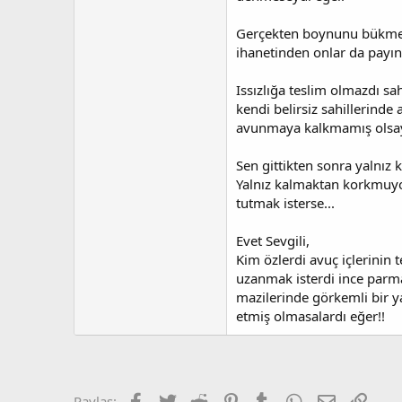
Gerçekten boynunu bükmez
ihanetinden onlar da payın
Issızlığa teslim olmazdı sahi
kendi belirsiz sahillerinde 
avunmaya kalkmamış olsay
Sen gittikten sonra yalnız 
Yalnız kalmaktan korkmuyo
tutmak isterse...
Evet Sevgili,
Kim özlerdi avuç içlerinin
uzanmak isterdi ince parm
mazilerinde görkemli bir y
etmiş olmasalardı eğer!!
Facebook
Twitter
Reddit
Pinterest
Tumblr
WhatsApp
E-posta
Link
Paylaş: