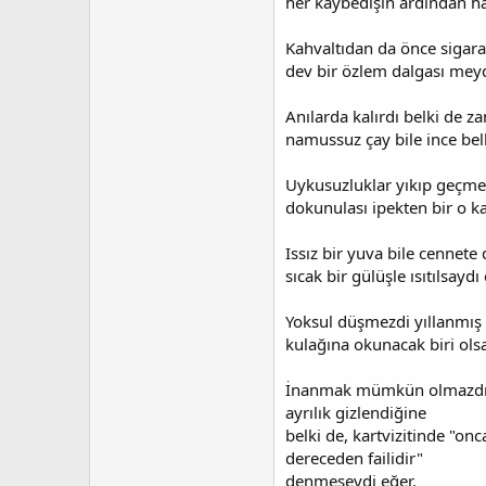
her kaybedişin ardından h
Kahvaltıdan da önce sigara
dev bir özlem dalgası mey
Anılarda kalırdı belki de z
namussuz çay bile ince bel
Uykusuzluklar yıkıp geçmez
dokunulası ipekten bir o k
Issız bir yuva bile cennete 
sıcak bir gülüşle ısıtılsaydı
Yoksul düşmezdi yıllanmış ş
kulağına okunacak biri olsa
İnanmak mümkün olmazdı h
ayrılık gizlendiğine
belki de, kartvizitinde "onca
dereceden failidir"
denmeseydi eğer.