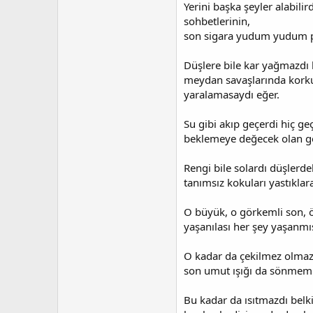
Yerini başka şeyler alabili
sohbetlerinin,
son sigara yudum yudum p
Düşlere bile kar yağmazdı 
meydan savaşlarında korkul
yaralamasaydı eğer.
Su gibi akıp geçerdi hiç 
beklemeye değecek olan g
Rengi bile solardı düşlerde
tanımsız kokuları yastıklar
O büyük, o görkemli son, öl
yaşanılası her şey yaşanmış
O kadar da çekilmez olmazdı
son umut ışığı da sönmemi
Bu kadar da ısıtmazdı belk