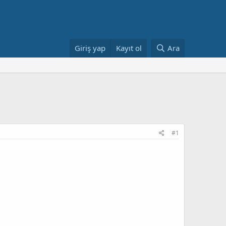
Giriş yap
Kayıt ol
Ara
#1