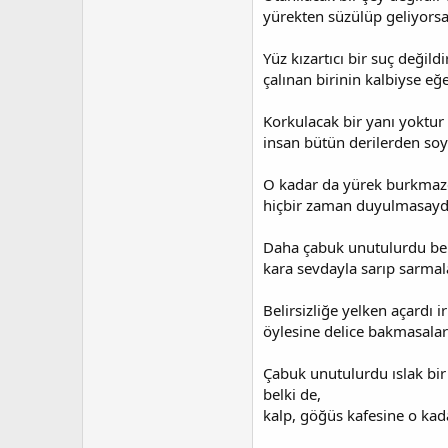
a
h
yürekten süzülüp geliyorsa
n
i
Yüz kızartıcı bir suç değildir
çalınan birinin kalbiyse eğe
Korkulacak bir yanı yoktur 
insan bütün derilerden soy
O kadar da yürek burkmazdı
hiçbir zaman duyulmasaydı
Daha çabuk unutulurdu belk
kara sevdayla sarıp sarmal
Belirsizliğe yelken açardı i
öylesine delice bakmasalar
Çabuk unutulurdu ıslak bir
belki de,
kalp, göğüs kafesine o ka