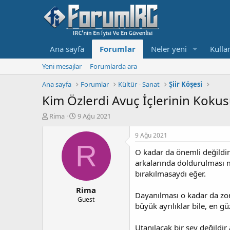
Ana sayfa
Forumlar
Neler yeni
Kullan
Yeni mesajlar
Forumlarda ara
Ana sayfa
Forumlar
Kültür - Sanat
Şiir Köşesi
Kim Özlerdi Avuç İçlerinin Koku
K
B
Rima
9 Ağu 2021
o
a
n
ş
9 Ağu 2021
b
l
R
O kadar da önemli değildir 
u
a
y
n
arkalarında doldurulması
u
g
bırakılmasaydı eğer.
b
ı
Rima
a
ç
Dayanılması o kadar da zor
ş
t
Guest
büyük ayrılıklar bile, en gü
l
a
a
r
t
i
Utanılacak bir şey değildir