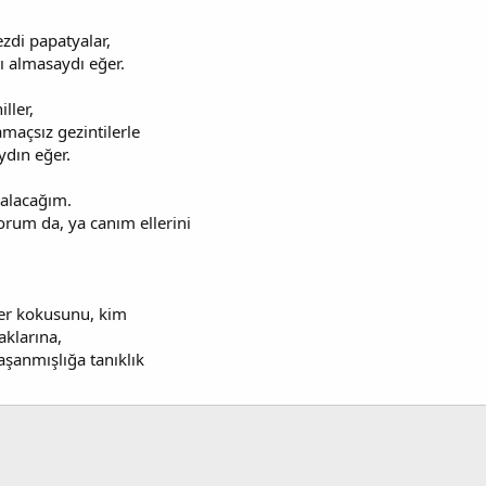
di papatyalar,
ı almasaydı eğer.
ller,
amaçsız gezintilerle
dın eğer.
kalacağım.
rum da, ya canım ellerini
 ter kokusunu, kim
aklarına,
aşanmışlığa tanıklık