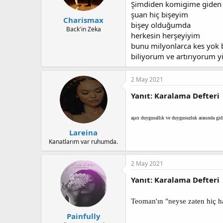
Şimdiden komigime giden
şuan hiç bişeyim
Charismax
bişey olduğumda
Back'in Zeka
herkesin herşeyiyim
bunu milyonlarca kes yok 
biliyorum ve artırıyorum yi
2 May 2021
Yanıt: Karalama Defteri
aşırı duygusallık ve duygusuzluk arasında gi
Lareina
Kanatlarım var ruhumda.
2 May 2021
Yanıt: Karalama Defteri
Teoman'ın "neyse zaten hiç h
Painfully