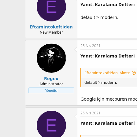
E
Yanıt: Karalama Defteri
default > modern.
Eftamintokoftiden
New Member
25 Nis 2021
Yanıt: Karalama Defteri
Eftamintokoftiden' Alıntı:
Regex
default > modern.
Administrator
Yönetici
Google için mecburen moder
25 Nis 2021
E
Yanıt: Karalama Defteri