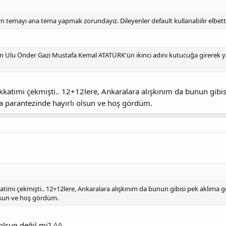
temayı ana tema yapmak zorundayız. Dileyenler default kullanabilir elbett
Ulu Önder Gazi Mustafa Kemal ATATÜRK'ün ikinci adını kutucuğa girerek y
atimi çekmişti.. 12+12lere, Ankaralara alışkınım da bunun gibisi
 parantezinde hayırlı olsun ve hoş gördüm.
imi çekmişti.. 12+12lere, Ankaralara alışkınım da bunun gibisi pek aklıma ge
lsun ve hoş gördüm.
olsun değil mi? ^^