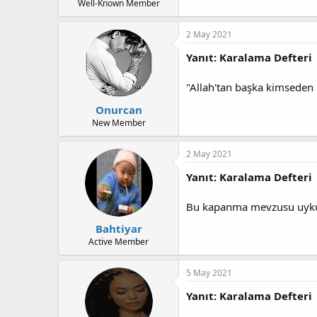
Well-Known Member
2 May 2021
Yanıt: Karalama Defteri
"Allah'tan başka kimseden b
Onurcan
New Member
2 May 2021
Yanıt: Karalama Defteri
Bu kapanma mevzusu uyku
Bahtiyar
Active Member
5 May 2021
Yanıt: Karalama Defteri