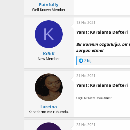
Painfully
Well-Known Member
18 Nis 2021
K
Yanıt: Karalama Defteri
Bir kölenin özgürlüğü, bir
sürgün etme!
KıRıK
New Member
T
2 kişi
e
p
k
21 Nis 2021
i
l
Yanıt: Karalama Defteri
e
r
:
Güçlü bir hafıza insanı delirtir.
Lareina
Kanatlarım var ruhumda.
25 Nis 2021