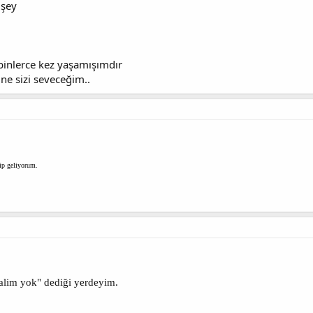
 şey
binlerce kez yaşamışımdır
ne sizi seveceğim..
dip geliyorum.
alim yok" dediği yerdeyim.