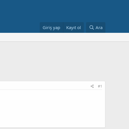
Giriş yap
Kayıt ol
Ara
#1