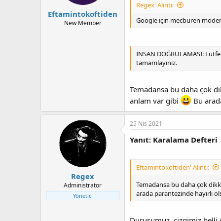
Regex' Alıntı:
Eftamintokoftiden
Google için mecburen modern 
New Member
İNSAN DOĞRULAMASI: Lütfen 
tamamlayınız.
Temadansa bu daha çok dikk
anlam var gibi
Bu arada
25 Nis 2021
Yanıt: Karalama Defteri
Eftamintokoftiden' Alıntı:
Regex
Temadansa bu daha çok dikkat
Administrator
arada parantezinde hayırlı o
Yönetici
Duruşumuz, çizgimiz belli 