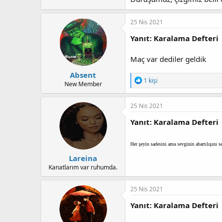
25 Nis 2021
Yanıt: Karalama Defteri
Maç var dediler geldik
Absent
T
1 kişi
New Member
e
p
k
25 Nis 2021
i
l
Yanıt: Karalama Defteri
e
r
:
Her şeyin sadesini ama sevginin abartılışını 
Lareina
Kanatlarım var ruhumda.
25 Nis 2021
Yanıt: Karalama Defteri