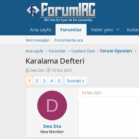
Ana sayfa
Forumlar
Neler yeni
Kullan
Yeni mesajlar
Forumlarda ara
Ana sayfa
Forumlar
Üyelere Özel
Forum Oyunları
Karalama Defteri
K
B
Dea Dia
10 Nis 2021
o
a
1
2
3
4
5
Sonraki
n
ş
b
l
u
a
10 Nis 2021
y
n
D
u
g
b
ı
a
ç
ş
t
Dea Dia
l
a
a
r
New Member
t
i