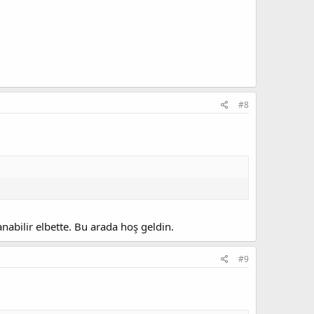
#8
bilir elbette. Bu arada hoş geldin.
#9