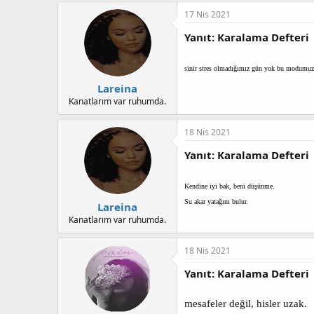
a
h
17 Nis 2021
n
i
Yanıt: Karalama Defteri
sinir stres olmadığımız gün yok bu modumuz
Lareina
Kanatlarım var ruhumda.
18 Nis 2021
Yanıt: Karalama Defteri
Kendine iyi bak, beni düşünme.
Su akar yatağını bulur.
Lareina
Kanatlarım var ruhumda.
18 Nis 2021
Yanıt: Karalama Defteri
mesafeler değil, hisler uzak.