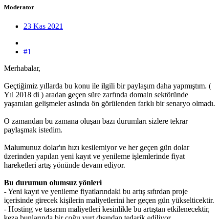
Moderator
23 Kas 2021
#1
Merhabalar,
Geçtiğimiz yıllarda bu konu ile ilgili bir paylaşım daha yapmıştım. (
Yıl 2018 di ) aradan geçen süre zarfında domain sektöründe
yaşanılan gelişmeler aslında ön görülenden farklı bir senaryo olmadı.
O zamandan bu zamana oluşan bazı durumları sizlere tekrar
paylaşmak istedim.
Malumunuz dolar'ın hızı kesilemiyor ve her geçen gün dolar
üzerinden yapılan yeni kayıt ve yenileme işlemlerinde fiyat
hareketleri artış yönünde devam ediyor.
Bu durumun olumsuz yönleri
- Yeni kayıt ve yenileme fiyatlarındaki bu artış sıfırdan proje
içerisinde girecek kişilerin maliyetlerini her geçen gün yükselticektir.
- Hosting ve tasarım maliyetleri kesinlikle bu artıştan etkilenecektir,
keza bunlarında bir çoğu yurt dışından tedarik ediliyor.