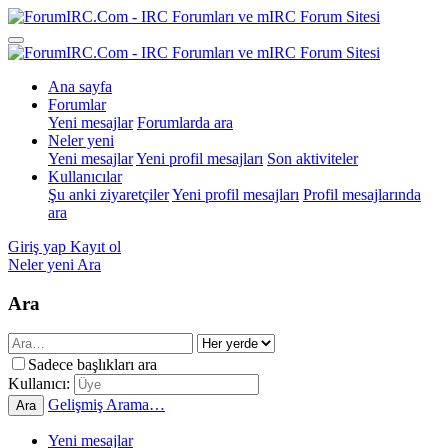
Ana sayfa
Forumlar
Yeni mesajlar
Forumlarda ara
Neler yeni
Yeni mesajlar
Yeni profil mesajları
Son aktiviteler
Kullanıcılar
Şu anki ziyaretçiler
Yeni profil mesajları
Profil mesajlarında
ara
Giriş yap
Kayıt ol
Neler yeni
Ara
Ara
Sadece başlıkları ara
Kullanıcı:
Gelişmiş Arama…
Ara
Yeni mesajlar