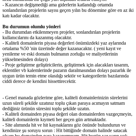
- Kazancın değişmediği ama giderlerin katlandığı ortamda
sonlandırılan projelerin sayısı geçen yılın bu dönemine göre en az iki
katı kadar olacaktır.
Bu durumun olumlu yönleri
- Bu durumdan etkilenmeyen projeler, sonlandırılan projelerin
kullanıcılarını da kazanmış olacaktır.
- Kaliteli domainlerin piyasa değerleri önümüzdeki yaz aylarında
ortalama %50 'nin üzerinde değer kazanacaktır. ( yeni kayıt ve
yenileme ve eski domain bulmanın zorluğu ve maliyetlerinin
yükselmesinden dolayı)
- Proje geliştirme geliştiricilerin, geliştirmek için alacakları tasarım,
eklentiler vb kalemlerinde pazarın daralmasından dolayı pazarlık ile
uygun ürün temin etme olasılığı sektör ve kategorilerin bazılarında
ciddi derece de kendini hissettirecektir.
- Genel manada gözlerime göre, kaliteli domainlerinizin sürelerini
uzun süreli şekilde uzatınız toplu çıkan paraya acımayın satmam
dediğiniz ürünün süresini toplu şekilde uzatın.
- Kaliteli domainden piyasa değeri olan domainlerden vazgeçmeyin,
kaliteli domainlerin kıymeti her geçen gün artmaktadır.
- Site alımında hit ve hit kaynaklarını göz önünde bulundurun ve
kendinize şu soruyu sorun : Hit bittiğinde domain halinde satacak
olsam bu domainden para kazanırmıyım. Hit bugün var yarın yok,