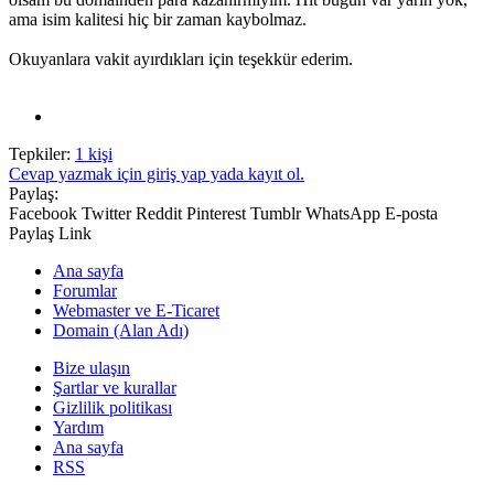
ama isim kalitesi hiç bir zaman kaybolmaz.
Okuyanlara vakit ayırdıkları için teşekkür ederim.
Tepkiler:
1 kişi
Cevap yazmak için giriş yap yada kayıt ol.
Paylaş:
Facebook
Twitter
Reddit
Pinterest
Tumblr
WhatsApp
E-posta
Paylaş
Link
Ana sayfa
Forumlar
Webmaster ve E-Ticaret
Domain (Alan Adı)
Bize ulaşın
Şartlar ve kurallar
Gizlilik politikası
Yardım
Ana sayfa
RSS