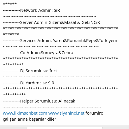
******
------------Network Admin: SıR
~~~~~~~~~~~~~~~~~~~~~~~~~~~~~~~~~~~~
------------Server Admin Gizem&Masal & GeLiNCiK
**************************************************
*******
------------Services Admin: Yaren&RomantikPepe&Türkiyem
~~~~~~~~~~~~~~~~~~~~~~~~~~~~~~~~~~~~~
------------Co Admin:Sümeyra&Zehra
**************************************************
*********
------------DJ Sorumlusu: İnci
~~~~~~~~~~~~~~~~~~~~~~~~~~~~~~~~~~~~~~
------------DJ Yardımcısı: SıR
**************************************************
**********
------------Helper Sorumlusu: Alınacak
~~~~~~~~~~~~~~~~~~~~~~~~~~~~~~~~~~~~~~
www.ilkimsohbet.com
www.siyahinci.net
forumirc
çalışanlarına başarılar diler