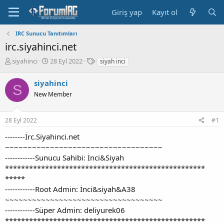
Giriş yap
Kayıt ol
IRC Sunucu Tanıtımları
irc.siyahinci.net
K
B
E
siyahinci
28 Eyl 2022
siyah inci
o
a
t
n
ş
i
siyahinci
S
b
l
k
New Member
u
a
e
y
n
t
u
g
l
28 Eyl 2022
#1
b
ı
e
a
ç
r
--------İrc.Siyahinci.net
ş
t
~~~~~~~~~~~~~~~~~~~~~~~~~~~~~~~~~~~
l
a
------------Sunucu Sahibi: İnci&Siyah
a
r
**************************************************
t
i
a
h
*****
n
i
------------Root Admin: İnci&siyah&A38
~~~~~~~~~~~~~~~~~~~~~~~~~~~~~~~~~~~
------------Süper Admin: deliyurek06
**************************************************