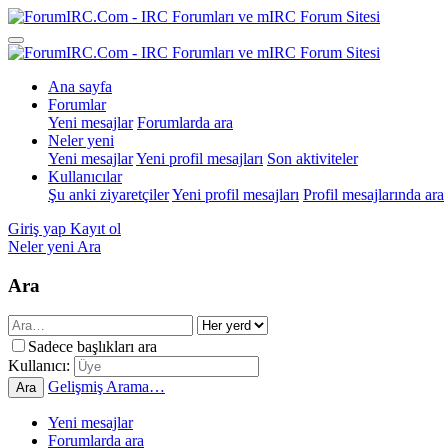
Ana sayfa
Forumlar
Yeni mesajlar
Forumlarda ara
Neler yeni
Yeni mesajlar
Yeni profil mesajları
Son aktiviteler
Kullanıcılar
Şu anki ziyaretçiler
Yeni profil mesajları
Profil mesajlarında ara
Giriş yap
Kayıt ol
Neler yeni
Ara
Ara
Sadece başlıkları ara
Kullanıcı:
Gelişmiş Arama…
Ara
Yeni mesajlar
Forumlarda ara