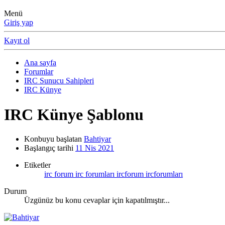
Menü
Giriş yap
Kayıt ol
Ana sayfa
Forumlar
IRC Sunucu Sahipleri
IRC Künye
IRC Künye Şablonu
Konbuyu başlatan
Bahtiyar
Başlangıç tarihi
11 Nis 2021
Etiketler
irc forum
irc forumları
ircforum
ircforumları
Durum
Üzgünüz bu konu cevaplar için kapatılmıştır...