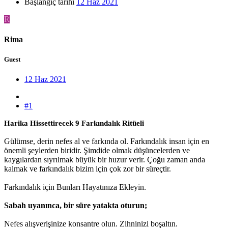
Başlangıç tarihi
12 Haz 2021
R
Rima
Guest
12 Haz 2021
#1
Harika Hissettirecek 9 Farkındalık Ritüeli
Gülümse, derin nefes al ve farkında ol. Farkındalık insan için en
önemli şeylerden biridir. Şimdide olmak düşüncelerden ve
kaygılardan sıyrılmak büyük bir huzur verir. Çoğu zaman anda
kalmak ve farkındalık bizim için çok zor bir süreçtir.
Farkındalık için Bunları Hayatınıza Ekleyin.
Sabah uyanınca, bir süre yatakta oturun;
Nefes alışverişinize konsantre olun. Zihninizi boşaltın.