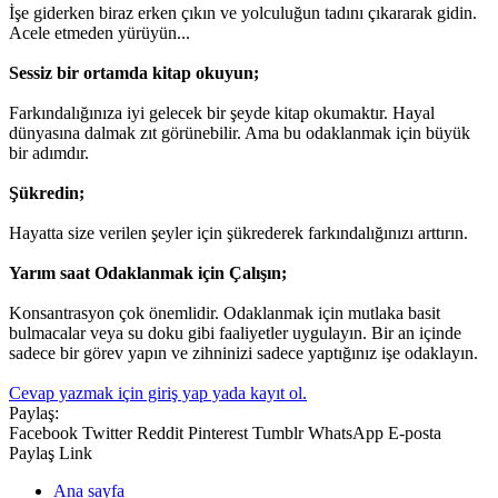
İşe giderken biraz erken çıkın ve yolculuğun tadını çıkararak gidin.
Acele etmeden yürüyün...
Sessiz bir ortamda kitap okuyun;
Farkındalığınıza iyi gelecek bir şeyde kitap okumaktır. Hayal
dünyasına dalmak zıt görünebilir. Ama bu odaklanmak için büyük
bir adımdır.
Şükredin;
Hayatta size verilen şeyler için şükrederek farkındalığınızı arttırın.
Yarım saat Odaklanmak için Çalışın;
Konsantrasyon çok önemlidir. Odaklanmak için mutlaka basit
bulmacalar veya su doku gibi faaliyetler uygulayın. Bir an içinde
sadece bir görev yapın ve zihninizi sadece yaptığınız işe odaklayın.
Cevap yazmak için giriş yap yada kayıt ol.
Paylaş:
Facebook
Twitter
Reddit
Pinterest
Tumblr
WhatsApp
E-posta
Paylaş
Link
Ana sayfa