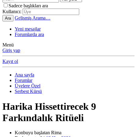
Sadece başlıkları ara
Kullanıcı:
Gelişmiş Arama…
Ara
Yeni mesajlar
Forumlarda ara
Menü
Giriş yap
Kayıt ol
Ana sayfa
Forumlar
Üyelere Özel
Serbest Kürsü
Harika Hissettirecek 9
Farkındalık Ritüeli
Konbuyu başlatan
Rima