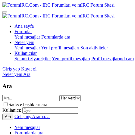
Ana sayfa
Forumlar
Yeni mesajlar
Forumlarda ara
Neler yeni
Yeni mesajlar
Yeni profil mesajları
Son aktiviteler
Kullanıcılar
Şu anki ziyaretçiler
Yeni profil mesajları
Profil mesajlarında ara
Giriş yap
Kayıt ol
Neler yeni
Ara
Ara
Sadece başlıkları ara
Kullanıcı:
Gelişmiş Arama…
Ara
Yeni mesajlar
Forumlarda ara