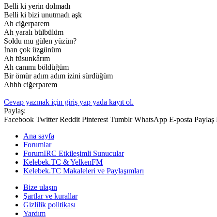
Belli ki yerin dolmadı
Belli ki bizi unutmadı aşk
Ah ciğerparem
Ah yaralı bülbülüm
Soldu mu gülen yüzün?
İnan çok üzgünüm
Ah füsunkârım
Ah canımı böldüğüm
Bir ömür adım adım izini sürdüğüm
Ahhh ciğerparem
Cevap yazmak için giriş yap yada kayıt ol.
Paylaş:
Facebook
Twitter
Reddit
Pinterest
Tumblr
WhatsApp
E-posta
Paylaş
Ana sayfa
Forumlar
ForumIRC Etkileşimli Sunucular
Kelebek.TC & YelkenFM
Kelebek.TC Makaleleri ve Paylaşımları
Bize ulaşın
Şartlar ve kurallar
Gizlilik politikası
Yardım