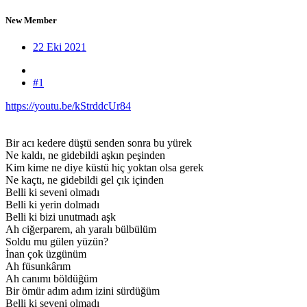
New Member
22 Eki 2021
#1
https://youtu.be/kStrddcUr84
Bir acı kedere düştü senden sonra bu yürek
Ne kaldı, ne gidebildi aşkın peşinden
Kim kime ne diye küstü hiç yoktan olsa gerek
Ne kaçtı, ne gidebildi gel çık içinden
Belli ki seveni olmadı
Belli ki yerin dolmadı
Belli ki bizi unutmadı aşk
Ah ciğerparem, ah yaralı bülbülüm
Soldu mu gülen yüzün?
İnan çok üzgünüm
Ah füsunkârım
Ah canımı böldüğüm
Bir ömür adım adım izini sürdüğüm
Belli ki seveni olmadı