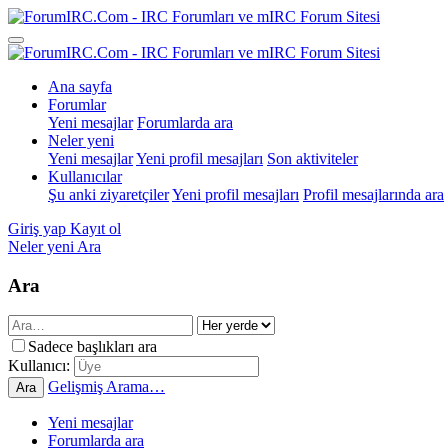
Ana sayfa
Forumlar
Yeni mesajlar
Forumlarda ara
Neler yeni
Yeni mesajlar
Yeni profil mesajları
Son aktiviteler
Kullanıcılar
Şu anki ziyaretçiler
Yeni profil mesajları
Profil mesajlarında ara
Giriş yap
Kayıt ol
Neler yeni
Ara
Ara
Sadece başlıkları ara
Kullanıcı:
Gelişmiş Arama…
Ara
Yeni mesajlar
Forumlarda ara