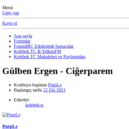
Menü
Giriş yap
Kayıt ol
Ana sayfa
Forumlar
ForumIRC Etkileşimli Sunucular
Kelebek.TC & YelkenFM
Kelebek.TC Makaleleri ve Paylaşımları
Gülben Ergen - Ciğerparem
Konbuyu başlatan
PurpLe
Başlangıç tarihi
22 Eki 2021
Etiketler
kelebek.tc
PurpLe