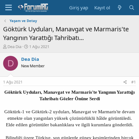
Giriş yap
Kayıt ol
Yaşam ve Detay
Göktürk Uyduları, Manavgat ve Marmaris'te
Yangının Yarattığı Tahribatı...
K
B
Dea Dia
1 Ağu 2021
o
a
n
ş
Dea Dia
D
b
l
New Member
u
a
y
n
u
g
1 Ağu 2021
#1
b
ı
a
ç
Göktürk Uyduları, Manavgat ve Marmaris'te Yangının Yarattığı
ş
t
Tahribatı Gözler Önüne Serdi
l
a
a
r
Göktürk-1 ve Göktürk-2 uyduları, Manavgat ve Marmaris'te devam
t
i
etmekte olan yangınları yüksek çözünürlüklü hâlde görüntüledi.
a
h
n
i
Elde edilen görüntüler bakanlıklara ve ilgili kurumlara gönderildi.
Bilindiği üzere Türkiye, son günlerde güney kesimlerinden birçok