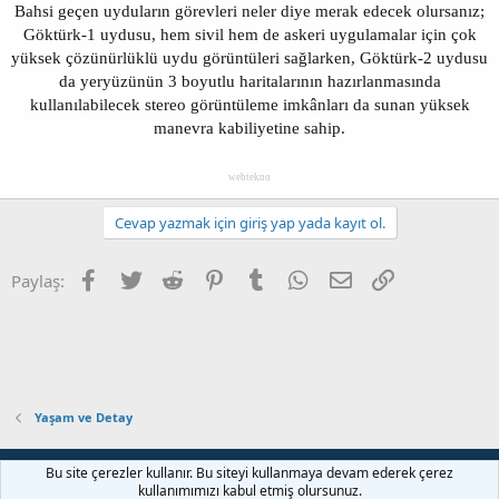
Bahsi geçen uyduların görevleri neler diye merak edecek olursanız;
Göktürk-1 uydusu, hem sivil hem de askeri uygulamalar için çok
yüksek çözünürlüklü uydu görüntüleri sağlarken, Göktürk-2 uydusu
da yeryüzünün 3 boyutlu haritalarının hazırlanmasında
kullanılabilecek stereo görüntüleme imkânları da sunan yüksek
manevra kabiliyetine sahip.
webtekno
Cevap yazmak için giriş yap yada kayıt ol.
Facebook
Twitter
Reddit
Pinterest
Tumblr
WhatsApp
E-posta
Link
Paylaş:
Yaşam ve Detay
Bize ulaşın
Şartlar ve kurallar
Gizlilik politikası
Yardım
Bu site çerezler kullanır. Bu siteyi kullanmaya devam ederek çerez
Ana sayfa
R
kullanımımızı kabul etmiş olursunuz.