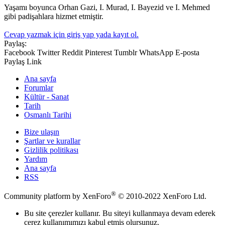
Yaşamı boyunca Orhan Gazi, I. Murad, I. Bayezid ve I. Mehmed
gibi padişahlara hizmet etmiştir.
Cevap yazmak için giriş yap yada kayıt ol.
Paylaş:
Facebook
Twitter
Reddit
Pinterest
Tumblr
WhatsApp
E-posta
Paylaş
Link
Ana sayfa
Forumlar
Kültür - Sanat
Tarih
Osmanlı Tarihi
Bize ulaşın
Şartlar ve kurallar
Gizlilik politikası
Yardım
Ana sayfa
RSS
®
Community platform by XenForo
© 2010-2022 XenForo Ltd.
Bu site çerezler kullanır. Bu siteyi kullanmaya devam ederek
çerez kullanımımızı kabul etmiş olursunuz.