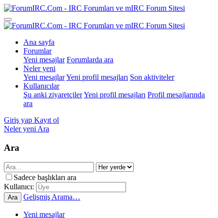
Ana sayfa
Forumlar
Yeni mesajlar
Forumlarda ara
Neler yeni
Yeni mesajlar
Yeni profil mesajları
Son aktiviteler
Kullanıcılar
Şu anki ziyaretçiler
Yeni profil mesajları
Profil mesajlarında
ara
Giriş yap
Kayıt ol
Neler yeni
Ara
Ara
Sadece başlıkları ara
Kullanıcı:
Gelişmiş Arama…
Ara
Yeni mesajlar