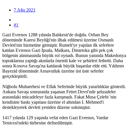
7 Ağu 2021
#1
Gazi Evrenos 1288 yılında Balıkesir'de doğdu. Orhan Bey
döneminde Karesi Beyliği'nin ilhak edilmesi üzerine Osmanlı
Devleti'nin hizmetine girmiştir. Rumeli'ye yapılan ilk seferlere
katılan Evrenos Gazi İpsala, Malkara, Dimetoka gibi pek çok
bölgenin alınmasında büyük rol oynadı. Bunun yanında Makedonya
topraklarına yaptığı akınlarla önemli kale ve şehirleri fethetti. Daha
sonra Kosova Savaşı'na katılarak büyük başarılar elde etti. Yıldırım
Bayezid döneminde Arnavutluk üzerine üst üste seferler
gerçekleştirdi.
Niğbolu Muharebesi ve Eflak Seferinde büyük yararlılıklar gösterdi.
Ankara Savaşı sonrasında yaşanan Fetret Devri'nde şehzadeler
arasındaki mücadeleye fazla karışmadı. Fakat Musa Çelebi 'nin
kendisine baskı yapması üzerine el altından I. Mehmed'i
destekleyerek devleti yeniden düzene sokmuştur.
1417 yılında 129 yaşında vefat eden Gazi Evrenos, Vardar
Yenicesi'ndeki türbesine defnedilmiştir.