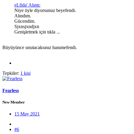
eLfida' Alıntı:
Niye öyle diyorsunuz beyefendi.
Alındım.
Gücendim.
Sjxnsjxndjxn
Genişletmek için tıkla ...
Büyüyünce unutacaksınız hanımefendi.
Tepkiler:
1 kişi
Fearless
New Member
15 May 2021
#6