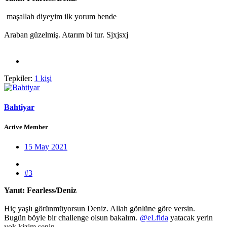
maşallah diyeyim ilk yorum bende
Araban güzelmiş. Atarım bi tur. Sjxjsxj
Tepkiler:
1 kişi
Bahtiyar
Active Member
15 May 2021
#3
Yanıt: Fearless/Deniz
Hiç yaşlı görünmüyorsun Deniz. Allah gönlüne göre versin.
Bugün böyle bir challenge olsun bakalım.
@eLfida
yatacak yerin
yok kizim senin.