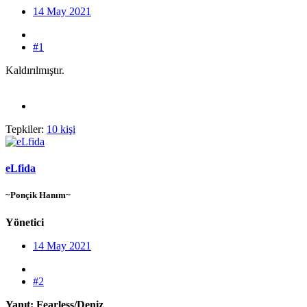
14 May 2021
#1
Kaldırılmıştır.
Tepkiler:
10 kişi
eLfida
~Ponçik Hanım~
Yönetici
14 May 2021
#2
Yanıt: Fearless/Deniz