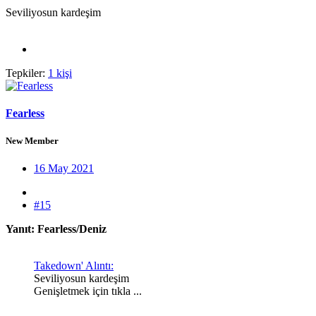
Seviliyosun kardeşim
Tepkiler:
1 kişi
Fearless
New Member
16 May 2021
#15
Yanıt: Fearless/Deniz
Takedown' Alıntı:
Seviliyosun kardeşim
Genişletmek için tıkla ...