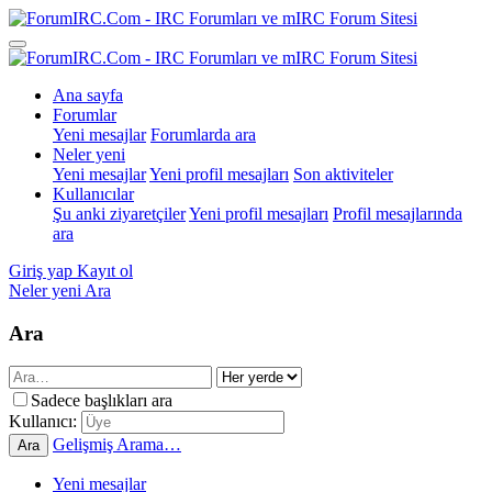
Ana sayfa
Forumlar
Yeni mesajlar
Forumlarda ara
Neler yeni
Yeni mesajlar
Yeni profil mesajları
Son aktiviteler
Kullanıcılar
Şu anki ziyaretçiler
Yeni profil mesajları
Profil mesajlarında
ara
Giriş yap
Kayıt ol
Neler yeni
Ara
Ara
Sadece başlıkları ara
Kullanıcı:
Gelişmiş Arama…
Ara
Yeni mesajlar