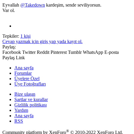
Eyvallah
@Takedown
kardeşim, sende seviliyorsun.
Var ol.
Tepkiler:
1 kişi
Cevap yazmak için giriş yap yada kayıt ol.
Paylaş:
Facebook
Twitter
Reddit
Pinterest
Tumblr
WhatsApp
E-posta
Paylaş
Link
Ana sayfa
Forumlar
Üyelere Özel
Üye Fotoğrafları
Bize ulaşın
Şartlar ve kurallar
Gizlilik politikası
Yardım
Ana sayfa
RSS
®
Community platform by XenForo
© 2010-2022 XenForo Ltd.