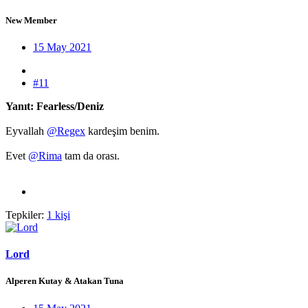
New Member
15 May 2021
#11
Yanıt: Fearless/Deniz
Eyvallah
@Regex
kardeşim benim.
Evet
@Rima
tam da orası.
Tepkiler:
1 kişi
Lord
Alperen Kutay & Atakan Tuna