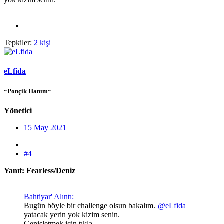
Tepkiler:
2 kişi
eLfida
~Ponçik Hanım~
Yönetici
15 May 2021
#4
Yanıt: Fearless/Deniz
Bahtiyar' Alıntı:
Bugün böyle bir challenge olsun bakalım.
@eLfida
yatacak yerin yok kizim senin.
Genişletmek için tıkla ...