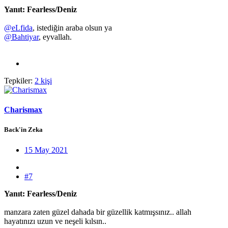
Yanıt: Fearless/Deniz
@eLfida
, istediğin araba olsun ya
@Bahtiyar
, eyvallah.
Tepkiler:
2 kişi
Charismax
Back'in Zeka
15 May 2021
#7
Yanıt: Fearless/Deniz
manzara zaten güzel dahada bir güzellik katmışsınız.. allah
hayatınızı uzun ve neşeli kılsın..