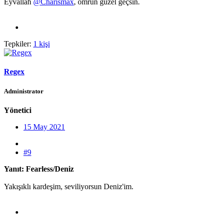
Eyvallah
@Charismax
, ömrün güzel geçsin.
Tepkiler:
1 kişi
Regex
Administrator
Yönetici
15 May 2021
#9
Yanıt: Fearless/Deniz
Yakışıklı kardeşim, seviliyorsun Deniz'im.