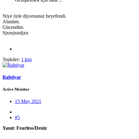
Niye öyle diyorsunuz beyefendi.
Alındım.
Gücendim.
Sjxnsjxndjxn
Tepkiler:
1 kişi
Bahtiyar
Active Member
15 May 2021
#5
Yanıt: Fearless/Deniz