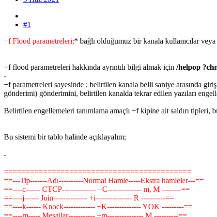
#1
+f Flood parametreleri;
* bağlı olduğumuz bir kanala kullanıcılar veya
+f flood parametreleri hakkında ayrıntılı bilgi almak için
/helpop ?ch
-
+f parametreleri sayesinde ; belirtilen kanala belli saniye arasında giri
gönderimi) gönderimini, belirtilen kanalda tekrar edilen yazıları engell
Belirtilen engellemeleri tanımlama amaçlı +f kipine ait saldırı tipleri, 
Bu sistemi bir tablo halinde açıklayalım;
-
===========================================
==---Tip-------Adı----------Normal Hamle-----Ekstra hamleler---==
==----c------ CTCP-------------- +C-------------- m, M --------==
==----j------ Join-------------- +i--------------- R ----------==
==----k------ Knock------------- +K-------------- YOK ---------==
==----m----- Mesajlar----------- +m--------------- M ----------==