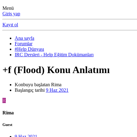
Menü
Giriş yap
Kayıt ol
Ana sayfa
Forumlar
#Help Dünyası
IRC Dersleri - Help Eğitim Dokümanları
+f (Flood) Konu Anlatımı
Konbuyu başlatan
Rima
Başlangıç tarihi
9 Haz 2021
R
Rima
Guest
9 Haz 2021