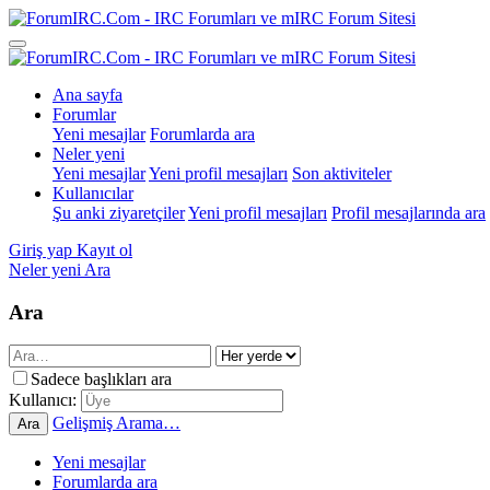
Ana sayfa
Forumlar
Yeni mesajlar
Forumlarda ara
Neler yeni
Yeni mesajlar
Yeni profil mesajları
Son aktiviteler
Kullanıcılar
Şu anki ziyaretçiler
Yeni profil mesajları
Profil mesajlarında ara
Giriş yap
Kayıt ol
Neler yeni
Ara
Ara
Sadece başlıkları ara
Kullanıcı:
Gelişmiş Arama…
Ara
Yeni mesajlar
Forumlarda ara