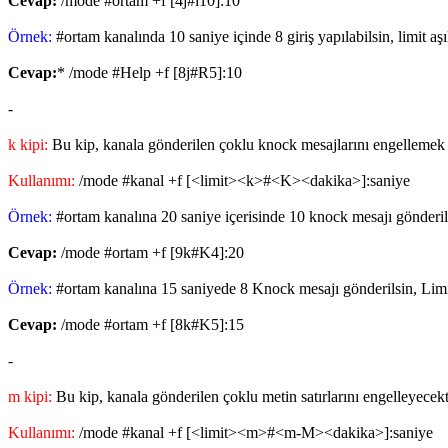
Cevap:
/mode #ortam +f [4j#i10]:10
Örnek:
#ortam kanalında 10 saniye içinde 8 giriş yapılabilsin, limit aş
Cevap:
* /mode #Help +f [8j#R5]:10
-
k kipi:
Bu kip, kanala gönderilen çoklu knock mesajlarını engellemek i
Kullanımı:
/mode #kanal +f [<limit><k>#<K><dakika>]:saniye
Örnek:
#ortam kanalına 20 saniye içerisinde 10 knock mesajı gönderil
Cevap:
/mode #ortam +f [9k#K4]:20
Örnek:
#ortam kanalına 15 saniyede 8 Knock mesajı gönderilsin, Limit
Cevap:
/mode #ortam +f [8k#K5]:15
-
m kipi:
Bu kip, kanala gönderilen çoklu metin satırlarını engelleyecekt
Kullanımı:
/mode #kanal +f [<limit><m>#<m-M><dakika>]:saniye