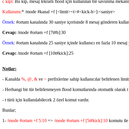
c kipi:
Bu kip, mesaj tekrarlı flood için kullanılan bir savunma mekani
Kullanımı:
* /mode #kanal +f [<limit><t>#<kick-b>]:<saniye>
Örnek:
#ortam kanalında 30 saniye içerisinde 8 mesaj gönderen kullan
Cevap:
/mode #ortam +f [7t#b]:30
Örnek:
#ortam kanalında 25 saniye içinde kullanıcı en fazla 10 mesaj yaz
Cevap:
/mode #ortam +f [10t#kick]:25
Notlar:
- Kanalda
%, @, &
ve
~
prefixlerine sahip kullanıcılar belirlenen limit
- Herhangi bir tür belirlenmeyen flood komutlarında otomatik olarak t 
- t türü için kullanılabilecek 2 özel komut vardır.
Bunlar;
1-
/mode #ortam +f 5:10
=>
/mode #ortam +f [5t#kick]:10
komutu ile a