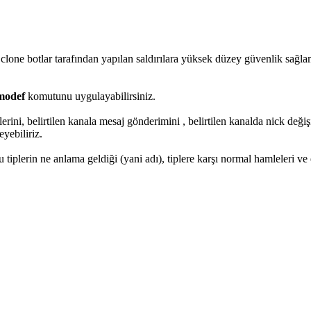
 clone botlar tarafından yapılan saldırılara yüksek düzey güvenlik sağla
modef
komutunu uygulayabilirsiniz.
şlerini, belirtilen kanala mesaj gönderimini , belirtilen kanalda nick değ
eyebiliriz.
bu tiplerin ne anlama geldiği (yani adı), tiplere karşı normal hamleleri ve 