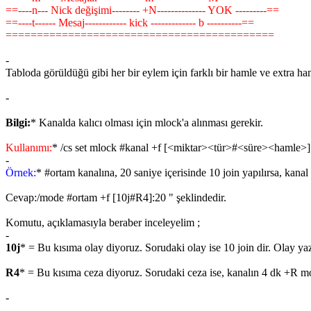
==----n--- Nick değişimi-------- +N-------------- YOK ---------==
==----t------ Mesaj------------ kick ------------- b ----------==
===========================================
-
Tabloda görüldüğü gibi her bir eylem için farklı bir hamle ve extra ha
-
Bilgi:
* Kanalda kalıcı olması için mlock'a alınması gerekir.
Kullanımı:
* /cs set mlock #kanal +f [<miktar><tür>#<süre><hamle>]
-
Örnek:
* #ortam kanalına, 20 saniye içerisinde 10 join yapılırsa, kana
Cevap:/mode #ortam +f [10j#R4]:20 " şeklindedir.
Komutu, açıklamasıyla beraber inceleyelim ;
-
10j
* = Bu kısıma olay diyoruz. Sorudaki olay ise 10 join dir. Olay yazıl
R4
* = Bu kısıma ceza diyoruz. Sorudaki ceza ise, kanalın 4 dk +R mod
-