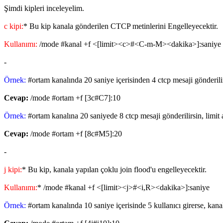
Şimdi kipleri inceleyelim.
c kipi:
* Bu kip kanala gönderilen CTCP metinlerini Engelleyecektir.
Kullanımı:
/mode #kanal +f <[limit><c>#<C-m-M><dakika>]:saniye
-
Örnek:
#ortam kanalında 20 saniye içerisinden 4 ctcp mesaji gönderili
Cevap:
/mode #ortam +f [3c#C7]:10
Örnek:
#ortam kanalına 20 saniyede 8 ctcp mesaji gönderilirsin, limit
Cevap:
/mode #ortam +f [8c#M5]:20
-
j kipi:
* Bu kip, kanala yapılan çoklu join flood'u engelleyecektir.
Kullanımı:
* /mode #kanal +f <[limit><j>#<i,R><dakika>]:saniye
Örnek:
#ortam kanalında 10 saniye içerisinde 5 kullanıcı girerse, kana