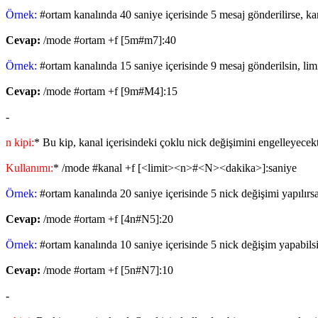
Örnek:
#ortam kanalında 40 saniye içerisinde 5 mesaj gönderilirse, ka
Cevap:
/mode #ortam +f [5m#m7]:40
Örnek:
#ortam kanalında 15 saniye içerisinde 9 mesaj gönderilsin, limi
Cevap:
/mode #ortam +f [9m#M4]:15
-
n kipi:
* Bu kip, kanal içerisindeki çoklu nick değişimini engelleyecekt
Kullanımı:
* /mode #kanal +f [<limit><n>#<N><dakika>]:saniye
Örnek:
#ortam kanalında 20 saniye içerisinde 5 nick değişimi yapılırs
Cevap:
/mode #ortam +f [4n#N5]:20
Örnek:
#ortam kanalında 10 saniye içerisinde 5 nick değişim yapabilsin
Cevap:
/mode #ortam +f [5n#N7]:10
-