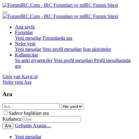
Ana sayfa
Forumlar
Yeni mesajlar
Forumlarda ara
Neler yeni
Yeni mesajlar
Yeni profil mesajları
Son aktiviteler
Kullanıcılar
Şu anki ziyaretçiler
Yeni profil mesajları
Profil mesajlarında
ara
Giriş yap
Kayıt ol
Neler yeni
Ara
Ara
Sadece başlıkları ara
Kullanıcı:
Gelişmiş Arama…
Ara
Yeni mesajlar