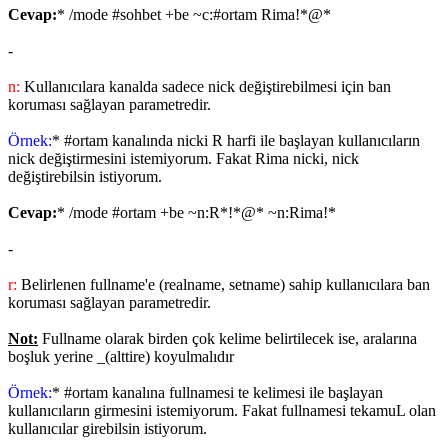
Cevap:
* /mode #sohbet +be ~c:#ortam Rima!*@*
-
n:
Kullanıcılara kanalda sadece nick değiştirebilmesi için ban
koruması sağlayan parametredir.
Örnek:
* #ortam kanalında nicki R harfi ile başlayan kullanıcıların
nick değiştirmesini istemiyorum. Fakat Rima nicki, nick
değiştirebilsin istiyorum.
Cevap:
* /mode #ortam +be ~n:R*!*@* ~n:Rima!*
-
r:
Belirlenen fullname'e (realname, setname) sahip kullanıcılara ban
koruması sağlayan parametredir.
Not:
Fullname olarak birden çok kelime belirtilecek ise, aralarına
boşluk yerine _(alttire) koyulmalıdır
Örnek:
* #ortam kanalına fullnamesi te kelimesi ile başlayan
kullanıcıların girmesini istemiyorum. Fakat fullnamesi tekamuL olan
kullanıcılar girebilsin istiyorum.