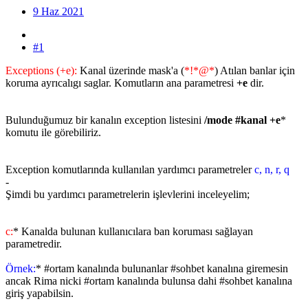
9 Haz 2021
#1
Exceptions (+e):
Kanal üzerinde mask'a (
*!*@*
) Atılan banlar için
koruma ayrıcalıgı saglar. Komutların ana parametresi
+e
dir.
Bulunduğumuz bir kanalın exception listesini
/mode #kanal +e
*
komutu ile görebiliriz.
Exception komutlarında kullanılan yardımcı parametreler
c, n, r, q
-
Şimdi bu yardımcı parametrelerin işlevlerini inceleyelim;
c:
* Kanalda bulunan kullanıcılara ban koruması sağlayan
parametredir.
Örnek:
* #ortam kanalında bulunanlar #sohbet kanalına giremesin
ancak Rima nicki #ortam kanalında bulunsa dahi #sohbet kanalına
giriş yapabilsin.