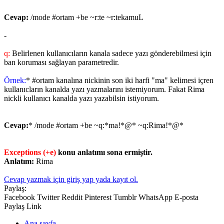
Cevap:
/mode #ortam +be ~r:te ~r:tekamuL
-
q:
Belirlenen kullanıcıların kanala sadece yazı gönderebilmesi için
ban koruması sağlayan parametredir.
Örnek:
* #ortam kanalına nickinin son iki harfi "ma" kelimesi içren
kullanıcların kanalda yazı yazmalarını istemiyorum. Fakat Rima
nickli kullanıcı kanalda yazı yazabilsin istiyorum.
Cevap:
* /mode #ortam +be ~q:*ma!*@* ~q:Rima!*@*
Exceptions (+e)
konu anlatımı sona ermiştir.
Anlatım:
Rima
Cevap yazmak için giriş yap yada kayıt ol.
Paylaş:
Facebook
Twitter
Reddit
Pinterest
Tumblr
WhatsApp
E-posta
Paylaş
Link
Ana sayfa