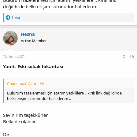
değildirde belki erişim sorunudur hallederim ..
T
1 kişi
e
p
k
Hesna
i
Active Member
l
e
r
:
15 Tem 2021
#6
Yanıt: Eski sokak lokantası
Charismax' Alıntı:
Bulurum tazelenmesi için atarım yetkililere .. kırık link değildirde
belki erişim sorunudur hallederim ..
Sevinirim teşekkürler
Belki de olabilir
De