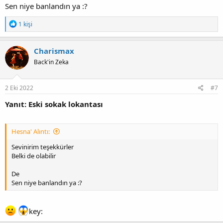
Sen niye banlandın ya :?
T
1 kişi
e
p
k
Charismax
i
Back'in Zeka
l
e
r
:
2 Eki 2022
#7
Yanıt: Eski sokak lokantası
Hesna' Alıntı:
Sevinirim teşekkürler
Belki de olabilir
De
Sen niye banlandın ya :?
key: