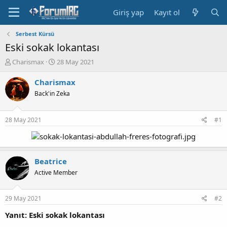
Giriş yap
Kayıt ol
Serbest Kürsü
Eski sokak lokantası
K
B
Charismax
28 May 2021
o
a
n
ş
Charismax
b
l
Back'in Zeka
u
a
y
n
u
g
28 May 2021
#1
b
ı
a
ç
ş
t
l
a
Beatrice
a
r
t
i
Active Member
a
h
n
i
29 May 2021
#2
Yanıt: Eski sokak lokantası