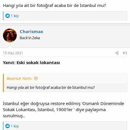
Hangi yıla ait bir fotoğraf acaba bir de İstanbul mu?
T
1 kişi
e
p
k
Charismax
i
Back'in Zeka
l
e
r
:
15 Haz 2021
#3
Yanıt: Eski sokak lokantası
Beatrice' Alıntı:
Hangi yıla ait bir fotoğraf acaba bir de İstanbul mu?
İstanbul eğer doğruysa restore edilmiş 'Osmanlı Döneminde
Sokak Lokantası, İstanbul, 1900'ler ' diye paylaşıma
sunulmuş..
T
1 kişi