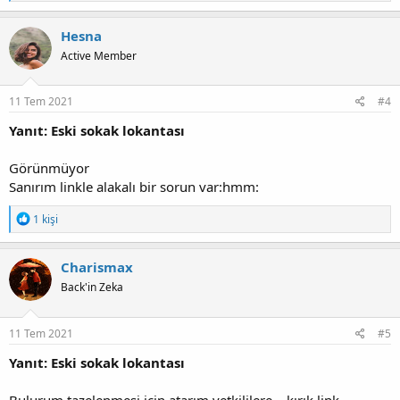
e
p
k
Hesna
i
Active Member
l
e
r
:
11 Tem 2021
#4
Yanıt: Eski sokak lokantası
Görünmüyor
Sanırım linkle alakalı bir sorun var:hmm:
T
1 kişi
e
p
k
Charismax
i
Back'in Zeka
l
e
r
:
11 Tem 2021
#5
Yanıt: Eski sokak lokantası
Bulurum tazelenmesi için atarım yetkililere .. kırık link