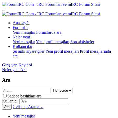
Ana sayfa
Forumlar
Yeni mesajlar
Forumlarda ara
Neler yeni
Yeni mesajlar
Yeni profil mesajları
Son aktiviteler
Kullanıcılar
Şu anki ziyaretçiler
Yeni profil mesajları
Profil mesajlarında
ara
Giriş yap
Kayıt ol
Neler yeni
Ara
Ara
Sadece başlıkları ara
Kullanıcı:
Gelişmiş Arama…
Ara
Yeni mesajlar