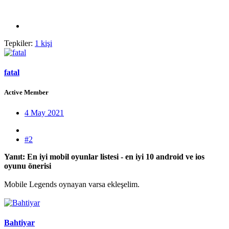
Tepkiler:
1 kişi
fatal
Active Member
4 May 2021
#2
Yanıt: En iyi mobil oyunlar listesi - en iyi 10 android ve ios
oyunu önerisi
Mobile Legends oynayan varsa ekleşelim.
Bahtiyar