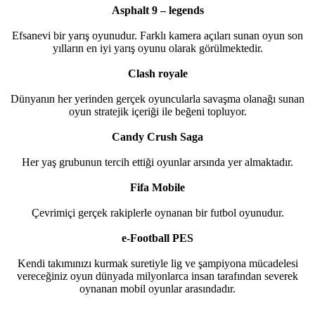
Asphalt 9 – legends
Efsanevi bir yarış oyunudur. Farklı kamera açıları sunan oyun son
yılların en iyi yarış oyunu olarak görülmektedir.
Clash royale
Dünyanın her yerinden gerçek oyuncularla savaşma olanağı sunan
oyun stratejik içeriği ile beğeni topluyor.
Candy Crush Saga
Her yaş grubunun tercih ettiği oyunlar arsında yer almaktadır.
Fifa Mobile
Çevrimiçi gerçek rakiplerle oynanan bir futbol oyunudur.
e-Football PES
Kendi takımınızı kurmak suretiyle lig ve şampiyona mücadelesi
vereceğiniz oyun dünyada milyonlarca insan tarafından severek
oynanan mobil oyunlar arasındadır.