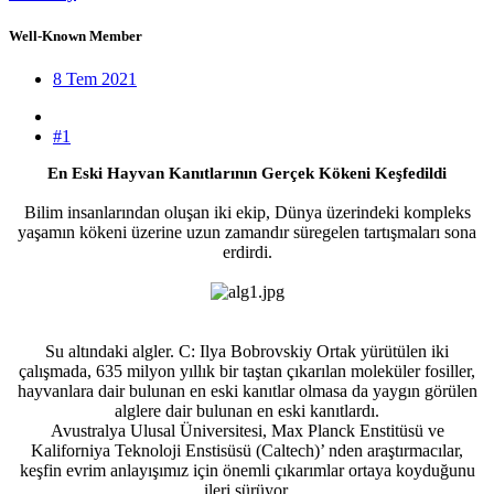
Well-Known Member
8 Tem 2021
#1
En Eski Hayvan Kanıtlarının Gerçek Kökeni Keşfedildi​
Bilim insanlarından oluşan iki ekip, Dünya üzerindeki kompleks
yaşamın kökeni üzerine uzun zamandır süregelen tartışmaları sona
erdirdi.
Su altındaki algler. C: Ilya Bobrovskiy
Ortak yürütülen iki
çalışmada, 635 milyon yıllık bir taştan çıkarılan moleküler fosiller,
hayvanlara dair bulunan en eski kanıtlar olmasa da yaygın görülen
alglere dair bulunan en eski kanıtlardı.
Avustralya Ulusal Üniversitesi, Max Planck Enstitüsü ve
Kaliforniya Teknoloji Enstisüsü (Caltech)’ nden araştırmacılar,
keşfin evrim anlayışımız için önemli çıkarımlar ortaya koyduğunu
ileri sürüyor.