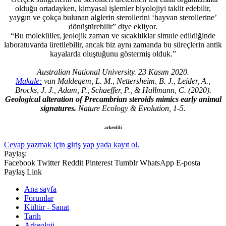
olduğu ortadayken, kimyasal işlemler biyolojiyi taklit edebilir,
yaygın ve çokça bulunan alglerin sterollerini ‘hayvan sterollerine’
dönüştürebilir” diye ekliyor.
“Bu moleküller, jeolojik zaman ve sıcaklılklar simule edildiğinde
laboratuvarda üretilebilir, ancak biz aynı zamanda bu süreçlerin antik
kayalarda oluştuğunu göstermiş olduk.”
Australian National University. 23 Kasım 2020.
Makale:
van Maldegem, L. M., Nettersheim, B. J., Leider, A.,
Brocks, J. J., Adam, P., Schaeffer, P., & Hallmann, C. (2020).
Geological alteration of Precambrian steroids mimics early animal
signatures.
Nature Ecology & Evolution, 1-5.
arkeofili
Cevap yazmak için giriş yap yada kayıt ol.
Paylaş:
Facebook
Twitter
Reddit
Pinterest
Tumblr
WhatsApp
E-posta
Paylaş
Link
Ana sayfa
Forumlar
Kültür - Sanat
Tarih
Arkeoloji