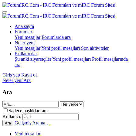
Ana sayfa
Forumlar
Yeni mesajlar
Forumlarda ara
Neler yeni
Yeni mesajlar
Yeni profil mesajları
Son aktiviteler
Kullanıcılar
Şu anki ziyaretçiler
Yeni profil mesajları
Profil mesajlarında
ara
Giriş yap
Kayıt ol
Neler yeni
Ara
Ara
Sadece başlıkları ara
Kullanıcı:
Gelişmiş Arama…
Ara
Yeni mesajlar