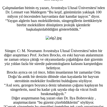
Çalışmalardan birinin eş yazarı, Avustralya Ulusal Üniversitesi’nden
Dr. Lennart van Maldegem “Bu keşif, günümüzün yaklaşık 100
milyon yıl öncesinden hayvanlara dair kanıtlar taşıyor.” diyor.
“Yaygın alglerin bazı moleküllerinin, süngergillerin ürettikleriyle
birebir moleküllere dönüştüren jeolojik işlemlerle
başkalaştırılabildiğini gösterebildik.”
Sünger. C: M. Neumann
Avustralya Ulusal Üniversitesi’nden bir
diğer araştırmacı Prof. Jochen Brocks, en eski hayvan atalarımızın
ne zaman ortaya çıktığı ve okyanuslarda çoğaldığına dair gizemin
yüz yıldan fazla bir süredir paleontologların kafasını karıştırdığını
belirtiyor.
Brocks ayrıca on yıl önce, bilim insanlarının bir zamanlar Orta
Doğu’da antik bir denizin dibinde olan kayalarda bir hayvan
steroitinin moleküler fosillerini bulduğunu söylüyor.
“Asıl soru, gezegen boyunca deniz tabanının çoğunu kaplayan bu
süngerlerin, nasıl bu kadar çok sayıda olup da vücut fosili
bırakmadığıydı.”
Diğer araştırmanın baş yazarı olan Dr. Ilya Bobrovskiy ,
araştırmacıların “bu gizemi çözebildiklerini” söylüyor.
“Gerçek süngerlerin bu steroitleri üretebilen tek canlı organizmalar