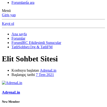
Forumlarda ara
Menü
Giriş yap
Kayıt ol
Ana sayfa
Forumlar
ForumIRC Etkileşimli Sunucular
TatliSohbet.Org & TatliFM
Elit Sohbet Sitesi
Konbuyu başlatan
AdrenaLin
Başlangıç tarihi
7 Tem 2021
AdrenaLin
New Member