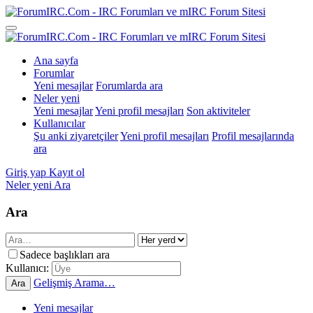
Ana sayfa
Forumlar
Yeni mesajlar
Forumlarda ara
Neler yeni
Yeni mesajlar
Yeni profil mesajları
Son aktiviteler
Kullanıcılar
Şu anki ziyaretçiler
Yeni profil mesajları
Profil mesajlarında
ara
Giriş yap
Kayıt ol
Neler yeni
Ara
Ara
Sadece başlıkları ara
Kullanıcı:
Gelişmiş Arama…
Ara
Yeni mesajlar